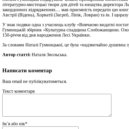
літературно-мистецькі твори для дітей та юнацтва директора 
закордонних відрядженнях… мав приємність передати цю книгу д
Австрії (Відень), Хорватії (Загреб, Ліпік, Ловран) та ін. І щораз
У знак подяки одна з учасниць клубу «Вивчаємо видатні постат
Гумницькій збірник «Культурна спадщина Слобожанщини. Охорон
150-річчя від дня народження Лесі Українки.
За словами Наталі Гумницької, це була «надзвичайно душевна зус
Автор статті:
Наталя Звольська.
Написати коментар
Ваш email не публікуватиметься.
Текст коментаря
Ім`я або нік
*