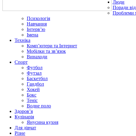
Люди
Поради від
Проблеми 
Психологія
Навчання
Інтерв’ю
Імена
Техніка
Комп’ютери та Інтернет
Мобілки та зв’язок
Винаходи
Спорт
Футбол
Футзал
Баскетбол
Гандбол
Хокей
Бокс
Теніс
Водне поло
Здоров’я
Кулінарія
Янусина кухня
Для дівчат
Різне