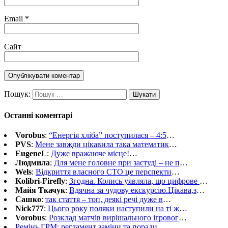
Email
*
Сайт
Пошук:
Останні коментарі
Vorobus
:
“Енергія хліба” поступилася – 4:5
…
PVS
:
Мене завжди цікавила така математик
…
EugeneL
:
Дуже вражаюче місце!
…
Людмила
:
Для мене головне при застуді – не п
…
Wels
:
Відкриття власного СТО це перспекти
…
Kolibri-Firefly
:
Згодна. Колись уявляла, що цифрове
…
Майя Ткачук
:
Вдячна за чудову екскурсію.Цікава,з
…
Сашко
:
так стаття – топ, деякі речі дуже в
…
Nick777
:
Цього року поляки наступили на ті ж
…
Vorobus
:
Розклад матчів вирішального ігровог
…
Ремінь ГРМ: регламент заміни та поради