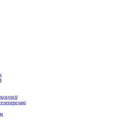
к
В
кскурсії
телепередачі
ом