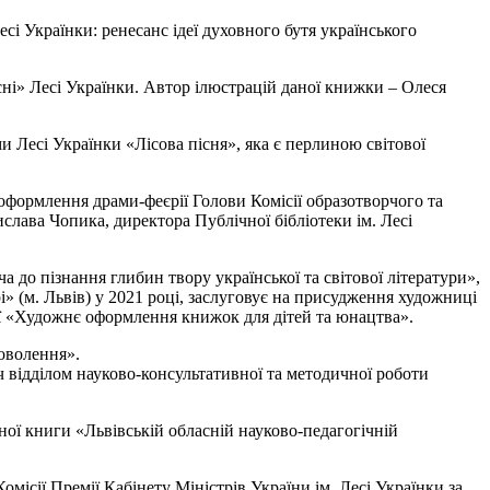
сі Українки: ренесанс ідеї духовного бутя українського
сні» Лесі Українки. Автор ілюстрацій даної книжки – Олеся
 Лесі Українки «Лісова пісня», яка є перлиною світової
 оформлення драми-феєрії Голови Комісії образотворчого та
слава Чопика, директора Публічної бібліотеки ім. Лесі
а до пізнання глибин твору української та світової літератури»,
» (м. Львів) у 2021 році, заслуговує на присудження художниці
ації «Художнє оформлення книжок для дітей та юнацтва».
оволення».
ач відділом науково-консультативної та методичної роботи
ої книги «Львівській обласній науково-педагогічній
місії Премії Кабінету Міністрів України ім. Лесі Українки за