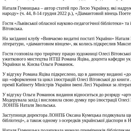
Наталя Гумницька – автор статей про Лесю Українку, які надрук
народу» (ч. 44, 8-14 грудня 2022 р.), «Діамантовий вінець Поете
Гостя «Львівської обласної науково-педагогічної бібліотеки» т
Вітовська.
На засіданні клубу «Вивчаємо видатні постаті України» Наталя
літератури, «діамантовим вінцем», як колись підкреслив Максим
Гостя гозповіла про трирічну працю художниці Олесі Вітовської
ужиткового мистецтва НТШ Романа Яціва, доцента кафедри украї
Українки м. Києва Ольги Романюк.
У відгуку Романа Яціва підкреслено, що в данному виданні «дося
що «оформлення та цикл ілюстрацій Олесі Вітовської до книги Л
премії Кабінету Міністрів України імені Лесі Українки за літе
У відгуку Ольги Романюк видання відноситься до розряду «арт
Модерувала захід і висловила свою думку про ілюстрації Олесі 
ЛОНПБ Наталя Звольська.
Заступниця директора ЛОНПБ Оксана Кумецька подякувала ще ра
бібліотеці», а також одному з осередків української діаспори в Н
Наталя Гумницька подарувала чимало примірників бібліотекам ук