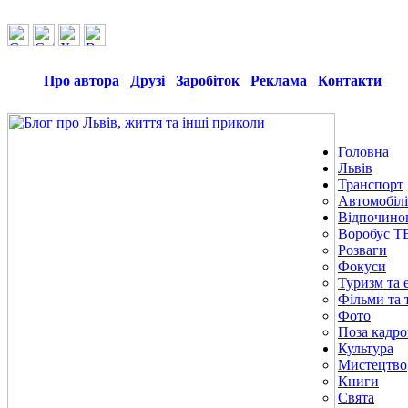
Про автора
Друзі
Заробіток
Реклама
Контакти
Головна
Львів
Транспорт
Автомобілі
Відпочино
Воробус Т
Розваги
Фокуси
Туризм та е
Фільми та 
Фото
Поза кадр
Культура
Мистецтво
Книги
Свята