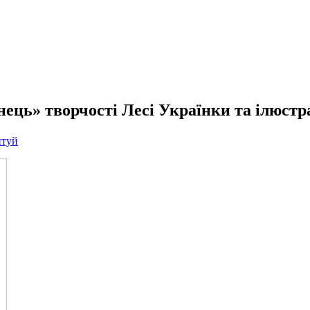
ець» творчості Лесі Українки та ілюстра
нтуй