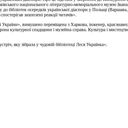
Львівського національного літературно-меморіального музею Іва
о бібліотек осередків української діаспори у Польщі (Варшава, 
у спостерігав захоплені реакції читачів».
і України», вимушено переміщена з Харкова, інженер, краєзнаве
а культурної спадщини і музейна справа. Культура і мистецтво.
тріч, яку зібрала у чудовій бібліотеці Леся Українка».