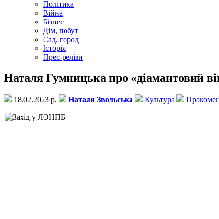
Політика
Війна
Бізнес
Дім, побут
Сад, город
Історія
Прес-релізи
Наталя Гумницька про «діамантовий він
18.02.2023 р.
Наталя Звольська
Культура
Прокоме