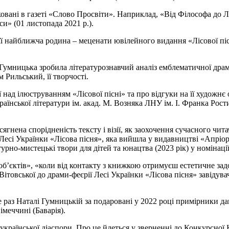
овані в газеті «Слово Просвіти». Наприклад, «Від Філософа до Ле
си» (01 листопада 2021 р.).
а її найближча родина – меценати ювілейного видання «Лісової пі
 Гумницька зробила літературознавчий аналіз емблематичної драми
 Рильський, її творчості.
 над ілюструванням «Лісової пісні» та про відгуки на її художнє
нської літератури ім. акад. М. Возняка ЛНУ ім. І. Франка Рости
гнена спорідненість тексту і візії, як заохочення сучасного читач
есі Українки «Лісова пісня», яка вийшла у видавництві «Апріорі
ратурно-мистецькі твори для дітей та юнацтва (2023 рік) у номін
об’єктів», «коли від контакту з книжкою отримуєш естетичне зад
Вітовської до драми-феєрії Лесі Українки «Лісова пісня» завідув
з Наталі Гумницькій за подаровані у 2022 році примірники дан
імеччині (Баварія).
раїнської діаспори. Про це йдеться у зверненні до Конкурсної Ко