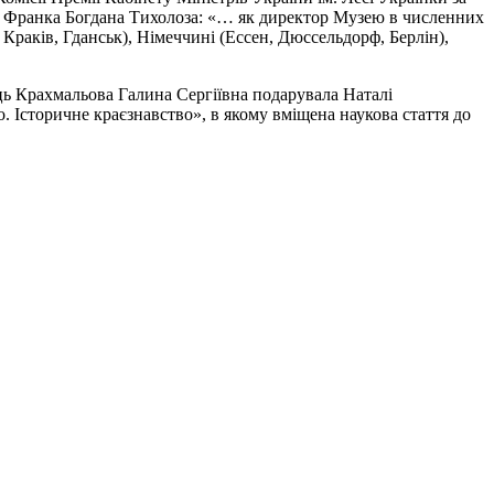
на Франка Богдана Тихолоза: «… як директор Музею в численних
Краків, Гданськ), Німеччині (Ессен, Дюссельдорф, Берлін),
ць Крахмальова Галина Сергіївна подарувала Наталі
 Історичне краєзнавство», в якому вміщена наукова стаття до