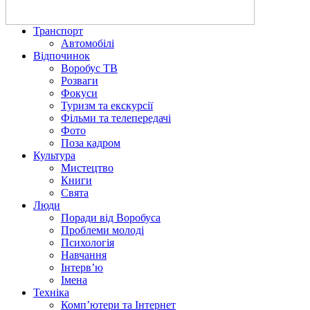
Транспорт
Автомобілі
Відпочинок
Воробус ТВ
Розваги
Фокуси
Туризм та екскурсії
Фільми та телепередачі
Фото
Поза кадром
Культура
Мистецтво
Книги
Свята
Люди
Поради від Воробуса
Проблеми молоді
Психологія
Навчання
Інтерв’ю
Імена
Техніка
Комп’ютери та Інтернет