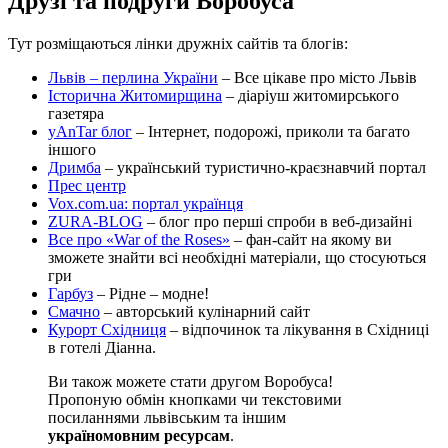
Друзі та подруги Воробуса
Тут розміщаються лінки дружніх сайтів та блогів:
Львів – перлина України
– Все цікаве про місто Львів
Історична Житомирщина
– діаріуш житомирського
газетяра
yAnTar блог
– Інтернет, подорожі, приколи та багато
іншого
Дримба
– український туристично-краєзнавчий портал
Прес центр
Vox.com.ua: портал українця
ZURA-BLOG
– блог про перші спроби в веб-дизайні
Все про «War of the Roses»
– фан-сайт на якому ви
зможете знайти всі необхідні матеріали, що стосуються
гри
Гарбуз
– Рідне – модне!
Смачно
– авторський кулінарний сайт
Курорт Східниця
– відпочинок та лікування в Східниці
в готелі Діанна.
Ви також можете стати другом Воробуса!
Пропоную обмін кнопками чи текстовими
посиланнями львівським та іншим
україномовним ресурсам
.