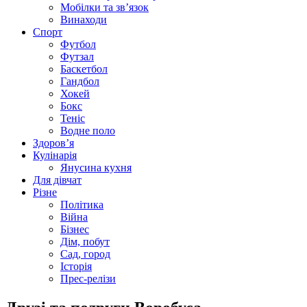
Мобілки та зв’язок
Винаходи
Спорт
Футбол
Футзал
Баскетбол
Гандбол
Хокей
Бокс
Теніс
Водне поло
Здоров’я
Кулінарія
Янусина кухня
Для дівчат
Різне
Політика
Війна
Бізнес
Дім, побут
Сад, город
Історія
Прес-релізи