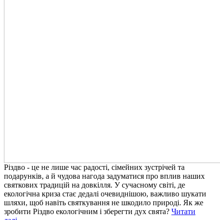
Різдво - це не лише час радості, сімейних зустрічей та
подарунків, а й чудова нагода задуматися про вплив наших
святкових традицій на довкілля. У сучасному світі, де
екологічна криза стає дедалі очевиднішою, важливо шукати
шляхи, щоб навіть святкування не шкодило природі. Як же
зробити Різдво екологічним і зберегти дух свята?
Читати