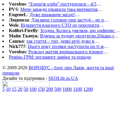
Vorobus
:
“Енергія хліба” поступилася – 4:5
…
PVS
:
Мене завжди цікавила така математик
…
EugeneL
:
Дуже вражаюче місце!
…
Людмила
:
Для мене головне при застуді – не п
…
Wels
:
Відкриття власного СТО це перспекти
…
Kolibri-Firefly
:
Згодна. Колись уявляла, що цифрове
…
Майя Ткачук
:
Вдячна за чудову екскурсію.Цікава,з
…
Сашко
:
так стаття – топ, деякі речі дуже в
…
Nick777
:
Цього року поляки наступили на ті ж
…
Vorobus
:
Розклад матчів вирішального ігровог
…
Ремінь ГРМ: регламент заміни та поради
© 2009-2026
ВОРОБУС - блог про Львів, життя та інші
приколи
Дизайн та підтримка -
SEOLife.in.UA
5
10
15
20
50
100
150
200
500
1000
1100
1200