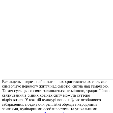
Великдень – одне з найважливіших християнських свят, яке
символізує перемогу життя над смертю, світла над темрявою.
Та хоч суть цього свята залишається незмінною, традиції його
святкування в різних країнах світу можуть суттєво
відрізнятися. У кожній культурі воно набуває особливого
забарвлення, поєднуючи релігійні обряди з народними
звичаями, кулінарними особливостями та унікальними