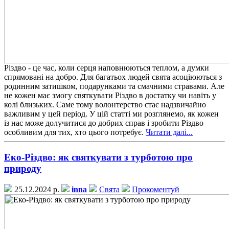
Різдво - це час, коли серця наповнюються теплом, а думки
спрямовані на добро. Для багатьох людей свята асоціюються з
родинним затишком, подарунками та смачними стравами. Але
не кожен має змогу святкувати Різдво в достатку чи навіть у
колі близьких. Саме тому волонтерство стає надзвичайно
важливим у цей період. У цій статті ми розглянемо, як кожен
із нас може долучитися до добрих справ і зробити Різдво
особливим для тих, хто цього потребує.
Читати далі...
Еко-Різдво: як святкувати з турботою про
природу
25.12.2024 р.
inna
Свята
Прокоментуй