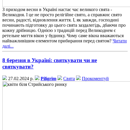
З приходом весни в Україні настає час великого свята -
Великодня. І це не просто релігійне свято, а справжнє свято
весни, радості, відновлення життя. І, як завжди, господині
починають підготовку до цього свята заздалегідь, дбаючи про
кожну дрібницю. Однією з традицій перед Великоднем є
ретельне миття вікон у будинку. Чому саме вікна вважаються
найважливішим елементом прибирання перед святом?
Читати
далі...
8 березня в Україні: святкувати чи не
святкувати?
27.02.2024 р.
Piligrim
Свята
Прокоментуй