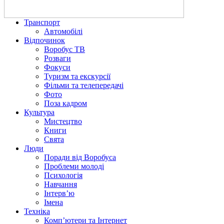
Транспорт
Автомобілі
Відпочинок
Воробус ТВ
Розваги
Фокуси
Туризм та екскурсії
Фільми та телепередачі
Фото
Поза кадром
Культура
Мистецтво
Книги
Свята
Люди
Поради від Воробуса
Проблеми молоді
Психологія
Навчання
Інтерв’ю
Імена
Техніка
Комп’ютери та Інтернет