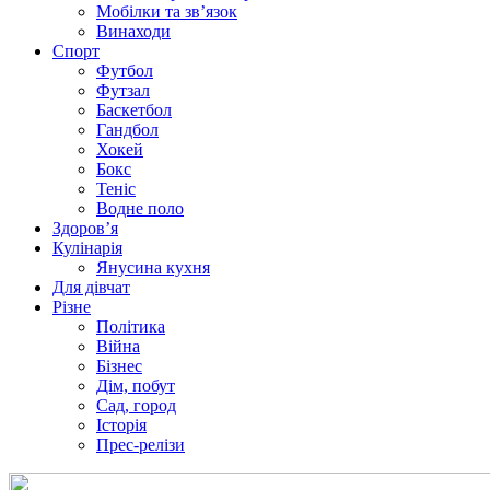
Мобілки та зв’язок
Винаходи
Спорт
Футбол
Футзал
Баскетбол
Гандбол
Хокей
Бокс
Теніс
Водне поло
Здоров’я
Кулінарія
Янусина кухня
Для дівчат
Різне
Політика
Війна
Бізнес
Дім, побут
Сад, город
Історія
Прес-релізи