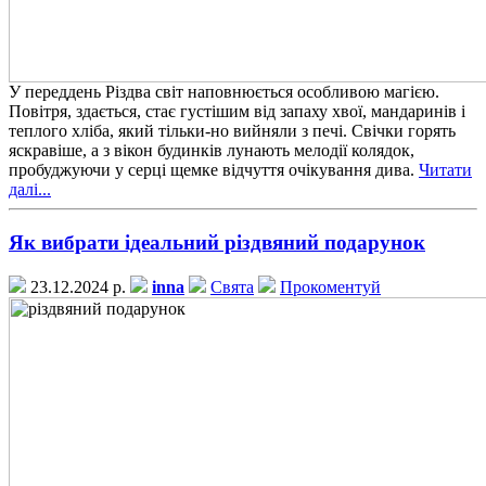
У переддень Різдва світ наповнюється особливою магією.
Повітря, здається, стає густішим від запаху хвої, мандаринів і
теплого хліба, який тільки-но вийняли з печі. Свічки горять
яскравіше, а з вікон будинків лунають мелодії колядок,
пробуджуючи у серці щемке відчуття очікування дива.
Читати
далі...
Як вибрати ідеальний різдвяний подарунок
23.12.2024 р.
inna
Свята
Прокоментуй