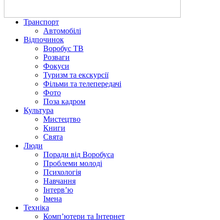
Транспорт
Автомобілі
Відпочинок
Воробус ТВ
Розваги
Фокуси
Туризм та екскурсії
Фільми та телепередачі
Фото
Поза кадром
Культура
Мистецтво
Книги
Свята
Люди
Поради від Воробуса
Проблеми молоді
Психологія
Навчання
Інтерв’ю
Імена
Техніка
Комп’ютери та Інтернет