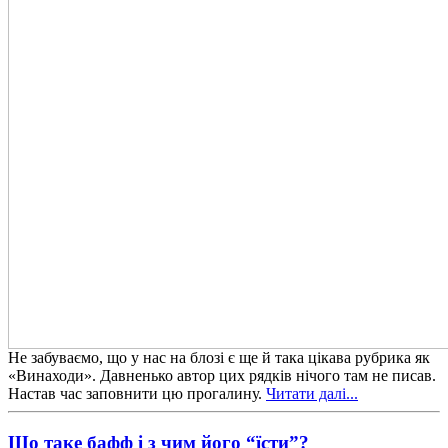
Не забуваємо, що у нас на блозі є ще й така цікава рубрика як
«Винаходи». Давненько автор цих рядків нічого там не писав.
Настав час заповнити цю прогалину.
Читати далі...
Що таке бафф і з чим його “їсти”?