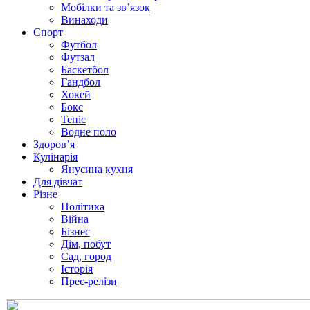
Мобілки та зв’язок
Винаходи
Спорт
Футбол
Футзал
Баскетбол
Гандбол
Хокей
Бокс
Теніс
Водне поло
Здоров’я
Кулінарія
Янусина кухня
Для дівчат
Різне
Політика
Війна
Бізнес
Дім, побут
Сад, город
Історія
Прес-релізи