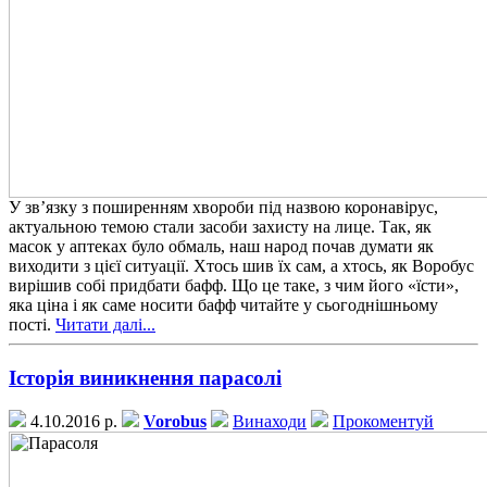
У зв’язку з поширенням хвороби під назвою коронавірус,
актуальною темою стали засоби захисту на лице. Так, як
масок у аптеках було обмаль, наш народ почав думати як
виходити з цієї ситуації. Хтось шив їх сам, а хтось, як Воробус
вирішив собі придбати бафф. Що це таке, з чим його «їсти»,
яка ціна і як саме носити бафф читайте у сьогоднішньому
пості.
Читати далі...
Історія виникнення парасолі
4.10.2016 р.
Vorobus
Винаходи
Прокоментуй