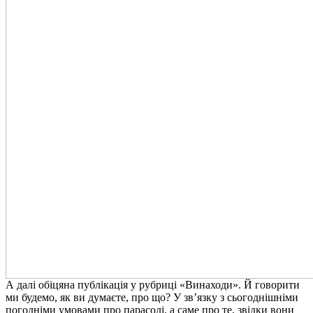
А далі обіцяна публікація у рубриці «Винаходи». Й говорити
ми будемо, як ви думаєте, про що? У зв’язку з сьогоднішніми
погодніми умовами про парасолі, а саме про те, звідки вони