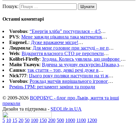
Пошук:
Останні коментарі
Vorobus
:
“Енергія хліба” поступилася – 4:5
…
PVS
:
Мене завжди цікавила така математик
…
EugeneL
:
Дуже вражаюче місце!
…
Людмила
:
Для мене головне при застуді – не п
…
Wels
:
Відкриття власного СТО це перспекти
…
Kolibri-Firefly
:
Згодна. Колись уявляла, що цифрове
…
Майя Ткачук
:
Вдячна за чудову екскурсію.Цікава,з
…
Сашко
:
так стаття – топ, деякі речі дуже в
…
Nick777
:
Цього року поляки наступили на ті ж
…
Vorobus
:
Розклад матчів вирішального ігровог
…
Ремінь ГРМ: регламент заміни та поради
© 2009-2026
ВОРОБУС - блог про Львів, життя та інші
приколи
Дизайн та підтримка -
SEOLife.in.UA
5
10
15
20
50
100
150
200
500
1000
1100
1200