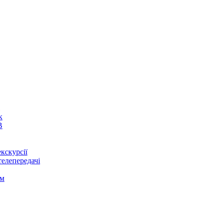
к
В
кскурсії
телепередачі
ом