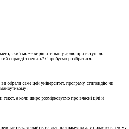
кумент, який може вирішити вашу долю при вступі до
 який справді зачепить? Спробуємо розібратися.
у ви обрали саме цей університет, програму, стипендію чи
в майбутньому?
 текст, а коли щиро розмірковуємо про власні цілі й
едставтесь, згадайте, на яку програму/посаду подаєтесь, і чому