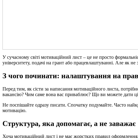
У сучасному світі мотиваційний лист – це не просто формальніс
університету, подачі на грант або працевлаштуванні. Але як не 
З чого починати: налаштування на пра
Перед тим, як сісти за написання мотиваційного листа, потрібн
вакансію? Чим саме вона вас приваблює? Що ви можете дати цій 
Не поспішайте одразу писати. Спочатку подумайте. Часто найкра
мотивацію.
Структура, яка допомагає, а не заважає
Хоча мотиваційний лист і не має жорстких правил оформлення, п