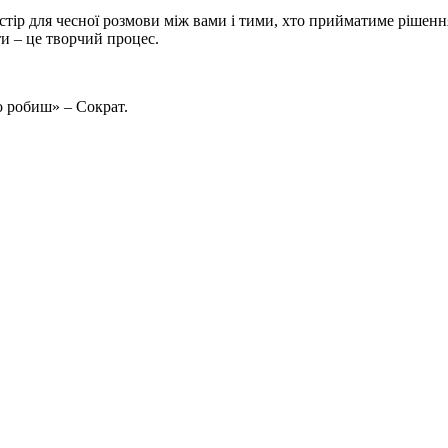
стір для чесної розмови між вами і тими, хто прийматиме рішенн
ти – це творчий процес.
о робиш» – Сократ.