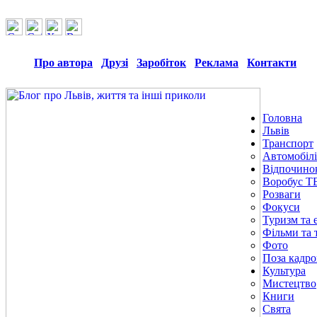
Про автора
Друзі
Заробіток
Реклама
Контакти
Головна
Львів
Транспорт
Автомобілі
Відпочино
Воробус Т
Розваги
Фокуси
Туризм та е
Фільми та 
Фото
Поза кадр
Культура
Мистецтво
Книги
Свята