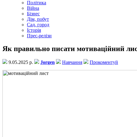
Політика
Війна
Бізнес
Дім, побут
Сад, город
Історія
Прес-релізи
Як правильно писати мотиваційний лис
9.05.2025 р.
Jorgen
Навчання
Прокоментуй