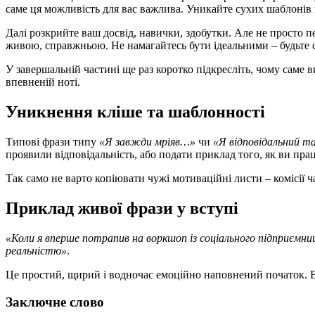
саме ця можливість для вас важлива. Уникайте сухих шаблонів
Далі розкрийте ваш досвід, навички, здобутки. Але не просто п
живою, справжньою. Не намагайтесь бути ідеальними – будьте 
У завершальній частині ще раз коротко підкресліть, чому саме 
впевненій ноті.
Уникнення кліше та шаблонності
Типові фрази типу
«Я завжди мріяв…»
чи
«Я відповідальний т
проявили відповідальність, або подати приклад того, як ви пра
Так само не варто копіювати чужі мотиваційні листи – комісії ча
Приклад живої фрази у вступі
«Коли я вперше потрапив на воркшоп із соціального підприємниц
реальністю»
.
Це простий, щирий і водночас емоційно наповнений початок. Ві
Заключне слово