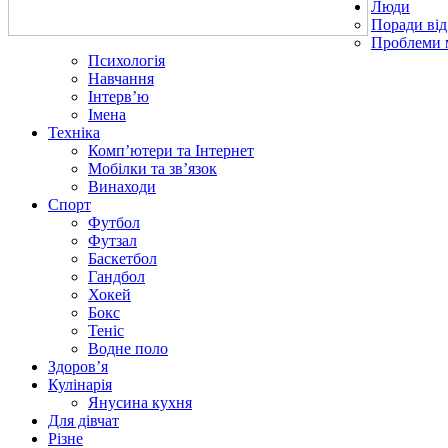
Люди
Поради від
Проблеми 
Психологія
Навчання
Інтерв’ю
Імена
Техніка
Комп’ютери та Інтернет
Мобілки та зв’язок
Винаходи
Спорт
Футбол
Футзал
Баскетбол
Гандбол
Хокей
Бокс
Теніс
Водне поло
Здоров’я
Кулінарія
Янусина кухня
Для дівчат
Різне