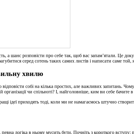
ть, а шанс розповісти про себе так, щоб вас запам’ятали. Це до
загубитися серед сотень таких самих листів і написати саме той,
вильну хвилю
о відповісти собі на кілька простих, але важливих запитань. Чом
організації чи спільноті? І, найголовніше, ким ви себе бачите 
щі ідеї приходять тоді, коли ми не намагаємось штучно створити
евна логіка в ньому мусить бути. Почніть з короткого вступу: пр