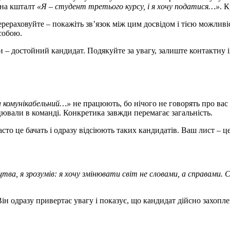
 на кшталт
«Я – студент третього курсу, і я хочу податися…»
. 
ерераховуйте – покажіть зв’язок між цим досвідом і тією можливі
собою.
ви – достойний кандидат. Подякуйте за увагу, залиште контактну 
а комунікабельний…»
не працюють, бо нічого не говорять про вас 
цювали в команді. Конкретика завжди перемагає загальність.
сто це бачать і одразу відсіюють таких кандидатів. Ваш лист – це
тва, я зрозумів: я хочу змінювати світ не словами, а справами. 
н одразу привертає увагу і показує, що кандидат дійсно захопл