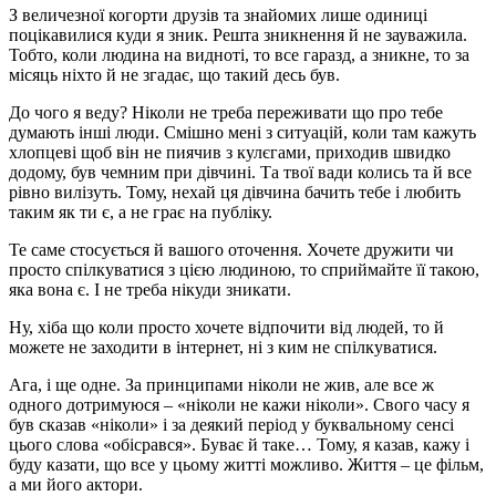
З величезної когорти друзів та знайомих лише одиниці
поцікавилися куди я зник. Решта зникнення й не зауважила.
Тобто, коли людина на видноті, то все гаразд, а зникне, то за
місяць ніхто й не згадає, що такий десь був.
До чого я веду? Ніколи не треба переживати що про тебе
думають інші люди. Смішно мені з ситуацій, коли там кажуть
хлопцеві щоб він не пиячив з кулєгами, приходив швидко
додому, був чемним при дівчині. Та твої вади колись та й все
рівно вилізуть. Тому, нехай ця дівчина бачить тебе і любить
таким як ти є, а не грає на публіку.
Те саме стосується й вашого оточення. Хочете дружити чи
просто спілкуватися з цією людиною, то сприймайте її такою,
яка вона є. І не треба нікуди зникати.
Ну, хіба що коли просто хочете відпочити від людей, то й
можете не заходити в інтернет, ні з ким не спілкуватися.
Ага, і ще одне. За принципами ніколи не жив, але все ж
одного дотримуюся – «ніколи не кажи ніколи». Свого часу я
був сказав «ніколи» і за деякий період у буквальному сенсі
цього слова «обісрався». Буває й таке… Тому, я казав, кажу і
буду казати, що все у цьому житті можливо. Життя – це фільм,
а ми його актори.