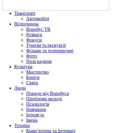
Транспорт
Автомобілі
Відпочинок
Воробус ТВ
Розваги
Фокуси
Туризм та екскурсії
Фільми та телепередачі
Фото
Поза кадром
Культура
Мистецтво
Книги
Свята
Люди
Поради від Воробуса
Проблеми молоді
Психологія
Навчання
Інтерв’ю
Імена
Техніка
Комп’ютери та Інтернет