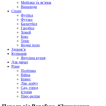
Мобілки та зв’язок
Винаходи
Спорт
Футбол
Футзал
Баскетбол
Гандбол
Хокей
Бокс
Теніс
Водне поло
Здоров’я
Кулінарія
Янусина кухня
Для дівчат
Різне
Політика
Війна
Бізнес
Дім, побут
Сад, город
Історія
Прес-релізи