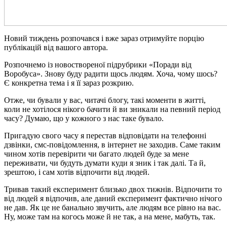
Новий тиждень розпочався і вже зараз отримуйте порцію
публікацій від вашого автора.
Розпочнемо із новоствореної підрубрики «Поради від
Воробуса». Знову буду радити щось людям. Хоча, чому шось?
Є конкретна тема і я її зараз розкрию.
Отже, чи бували у вас, читачі блогу, такі моменти в житті,
коли не хотілося нікого бачити й ви зникали на певний період
часу? Думаю, що у кожного з нас таке бувало.
Пригадую свого часу я перестав відповідати на телефонні
дзвінки, смс-повідомлення, в інтернет не заходив. Саме таким
чином хотів перевірити чи багато людей буде за мене
переживати, чи будуть думати куди я зник і так далі. Та й,
зрештою, і сам хотів відпочити від людей.
Тривав такий експеримент близько двох тижнів. Відпочити то
від людей я відпочив, але даний експеримент фактично нічого
не дав. Як це не банально звучить, але людям все рівно на вас.
Ну, може там на когось може й не так, а на мене, мабуть, так.