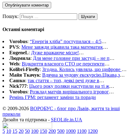
Пошук:
Останні коментарі
Vorobus
:
“Енергія хліба” поступилася – 4:5
…
PVS
:
Мене завжди цікавила така математик
…
EugeneL
:
Дуже вражаюче місце!
…
Людмила
:
Для мене головне при застуді – не п
…
Wels
:
Відкриття власного СТО це перспекти
…
Kolibri-Firefly
:
Згодна. Колись уявляла, що цифрове
…
Майя Ткачук
:
Вдячна за чудову екскурсію.Цікава,з
…
Сашко
:
так стаття – топ, деякі речі дуже в
…
Nick777
:
Цього року поляки наступили на ті ж
…
Vorobus
:
Розклад матчів вирішального ігровог
…
Ремінь ГРМ: регламент заміни та поради
© 2009-2026
ВОРОБУС - блог про Львів, життя та інші
приколи
Дизайн та підтримка -
SEOLife.in.UA
5
10
15
20
50
100
150
200
500
1000
1100
1200