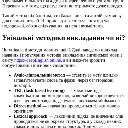
з фундаментального підходу до потреб певного учня чи групи.
Перевага ж у тому, що результати ви отримуєте дуже швидко.
Такий метод підійде тим, хто бажає вивчати англійську мову
для певних потреб. Наприклад для спілкування під час
подорожей, або ж спілкування на певні вузькі теми.
Унікальні методики викладання чи ні?
Чи унікальні методи мовних шкіл? Далі наведемо приклад
наявних і популярних методів викладання англійської мови з
сайту
https://deepEnglish.online
, а ви зможете зробити
обґрунтований висновок самостійно.
Аудіо-лінгвальний метод
— ставить за мету швидко
запам’ятовувати слова та фрази, через багаторазові
повтори.
TBL (task-based learning)
— схожий метод з
комунікативною методикою, зазвичай використовується
для групових завдань, де участь викладача мінімальна.
Direct method
— навчання проводиться тільки мовою
оригіналу.
Lexical approach
— лексичний підхід, де вивчення слів
проводиться не як окрема структура, а у складі певних
граматичних та лексичних блоків. Допомагає