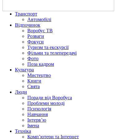
Транспорт
Автомобілі
Відпочинок
Воробус ТВ
Розваги
Фокуси
Туризм та екскурсії
Фільми та телепередачі
Фото
Поза кадром
Культура
Мистецтво
Книги
Свята
Люди
Поради від Воробуса
Проблеми молоді
Психологія
Навчання
Інтерв’ю
Імена
Техніка
Комп’ютери та Інтернет