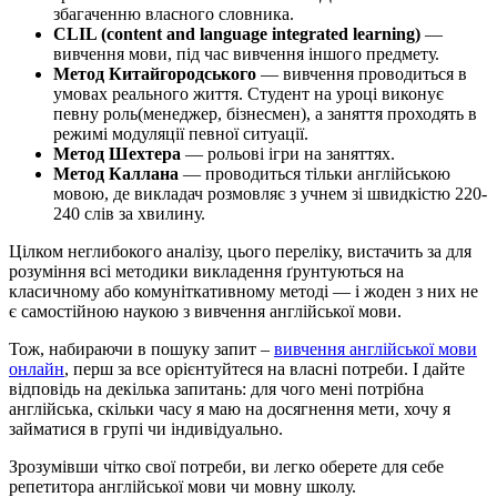
збагаченню власного словника.
CLIL (content and language integrated learning)
—
вивчення мови, під час вивчення іншого предмету.
Метод Китайгородського
— вивчення проводиться в
умовах реального життя. Студент на уроці виконує
певну роль(менеджер, бізнесмен), а заняття проходять в
режимі модуляції певної ситуації.
Метод Шехтера
— рольові ігри на заняттях.
Метод Каллана
— проводиться тільки англійською
мовою, де викладач розмовляє з учнем зі швидкістю 220-
240 слів за хвилину.
Цілком неглибокого аналізу, цього переліку, вистачить за для
розуміння всі методики викладення ґрунтуються на
класичному або комуніткативному методі — і жоден з них не
є самостійною наукою з вивчення англійської мови.
Тож, набираючи в пошуку запит –
вивчення англійської мови
онлайн
, перш за все орієнтуйтеся на власні потреби. І дайте
відповідь на декілька запитань: для чого мені потрібна
англійська, скільки часу я маю на досягнення мети, хочу я
займатися в групі чи індивідуально.
Зрозумівши чітко свої потреби, ви легко оберете для себе
репетитора англійської мови чи мовну школу.