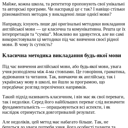
Майже, кожна школа, та репетитор пропонують свої унікальні
та авторські програми. Чи насправді це є так? І навіщо стільки
різноманітних методик у викладенні лише однієї мови?
Направду, існують лише дві оригінальні методики викладання
англійської мови — це класична та комунікативна. Решта це їх
інтерпретація та “суміш”. Можливо ви здивуєтеся, але ви самі
використовували ці методики під час вивчення своєї рідної
мови. В чому їх сутність?
Класична методика викладання будь-якої мови
Під час вивчення англійської мови, або будь-якої мови, увага
учня розподілена між 4-ма стовпами. Це говоріння, граматика,
аудіювання та читання. Так, вивчаючи як англійську, так і
українську мову в школі, ви йшли за програмою, що
передбачає розгляд перелічених напрямків.
Такий підхід називають класичним, і він має як свої переваги,
так і недоліки. Серед його найбільших переваг слід визначити
фундаментальність — опрацьовуються всі аспекти, і як
наслідок отримується довготривалий результат.
Але недоліків, цей метод має набагато більше. Так, не
беруться до уваги потреби учня, його особисті таланти та