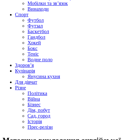
Мобілки та зв’язок
Винаходи
Спорт
Футбол
Футзал
Баскетбол
Гандбол
Хокей
Бокс
Теніс
Водне поло
Здоров’я
Кулінарія
Янусина кухня
Для дівчат
Різне
Політика
Війна
Бізнес
Дім, побут
Сад, город
Історія
Прес-релізи