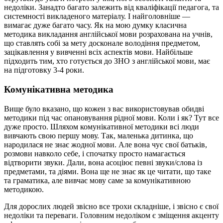
недоліки. Занадто багато залежить від кваліфікації педагога, та
системності викладеного матеріалу. І найголовніше —
вимагає дуже багато часу. Як на мою думку класична
методика викладання англійської мови розрахована на учнів,
що ставлять собі за мету досконале володіння предметом,
зацікавлення у вивченні всіх аспектів мови. Найбільше
підходить тим, хто готується до ЗНО з англійської мови, має
на підготовку 3-4 роки.
Комунікативна методика
Вище було вказано, що кожен з вас використовував обидві
методики під час опановування рідної мови. Коли і як? Тут все
дуже просто. Шляхом комунікативної методики всі люди
вивчають свою першу мову. Так, маленька дитинка, що
народилася не знає жодної мови. Але вона чує свої батьків,
розмови навколо себе, і спочатку просто намагається
відтворити звуки. Дали, вона асоціює певні звуки/слова із
предметами, та діями. Вона ще не знає як це читати, що таке
та граматика, але вивчає мову саме за комунікативною
методикою.
Для дорослих людей звісно все трохи складніше, і звісно є свої
недоліки та переваги. Головним недоліком є зміщення акценту