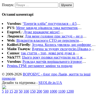
Пошук:
Останні коментарі
Vorobus
:
“Енергія хліба” поступилася – 4:5
…
PVS
:
Мене завжди цікавила така математик
…
EugeneL
:
Дуже вражаюче місце!
…
Людмила
:
Для мене головне при застуді – не п
…
Wels
:
Відкриття власного СТО це перспекти
…
Kolibri-Firefly
:
Згодна. Колись уявляла, що цифрове
…
Майя Ткачук
:
Вдячна за чудову екскурсію.Цікава,з
…
Сашко
:
так стаття – топ, деякі речі дуже в
…
Nick777
:
Цього року поляки наступили на ті ж
…
Vorobus
:
Розклад матчів вирішального ігровог
…
Ремінь ГРМ: регламент заміни та поради
© 2009-2026
ВОРОБУС - блог про Львів, життя та інші
приколи
Дизайн та підтримка -
SEOLife.in.UA
5
10
15
20
50
100
150
200
500
1000
1100
1200