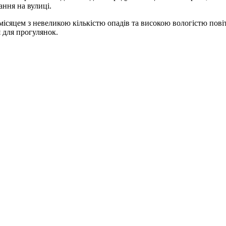
ння на вулиці.
ісяцем з невеликою кількістю опадів та високою вологістю повіт
я для прогулянок.