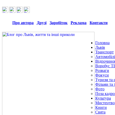
Про автора
Друзі
Заробіток
Реклама
Контакти
Головна
Львів
Транспорт
Автомобілі
Відпочино
Воробус Т
Розваги
Фокуси
Туризм та е
Фільми та 
Фото
Поза кадр
Культура
Мистецтво
Книги
Свята