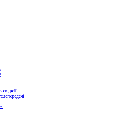
к
В
кскурсії
телепередачі
ом