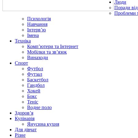
Люди
Поради від
Проблеми 
Психологія
Навчання
Інтерв’ю
Імена
Техніка
Комп’ютери та Інтернет
Мобілки та зв’язок
Винаходи
Спорт
Футбол
Футзал
Баскетбол
Гандбол
Хокей
Бокс
Теніс
Водне поло
Здоров’я
Кулінарія
Янусина кухня
Для дівчат
Різне