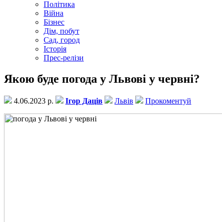
Політика
Війна
Бізнес
Дім, побут
Сад, город
Історія
Прес-релізи
Якою буде погода у Львові у червні?
4.06.2023 р.
Ігор Даців
Львів
Прокоментуй