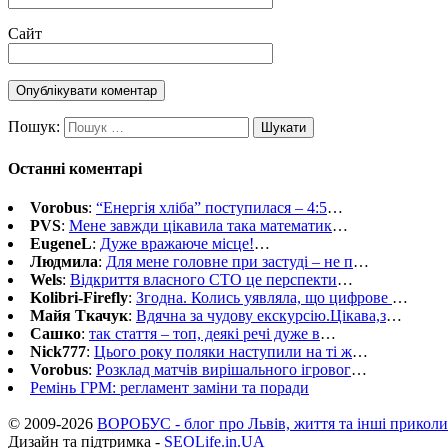
Сайт
Пошук:
Останні коментарі
Vorobus
:
“Енергія хліба” поступилася – 4:5
…
PVS
:
Мене завжди цікавила така математик
…
EugeneL
:
Дуже вражаюче місце!
…
Людмила
:
Для мене головне при застуді – не п
…
Wels
:
Відкриття власного СТО це перспекти
…
Kolibri-Firefly
:
Згодна. Колись уявляла, що цифрове
…
Майя Ткачук
:
Вдячна за чудову екскурсію.Цікава,з
…
Сашко
:
так стаття – топ, деякі речі дуже в
…
Nick777
:
Цього року поляки наступили на ті ж
…
Vorobus
:
Розклад матчів вирішального ігровог
…
Ремінь ГРМ: регламент заміни та поради
© 2009-2026
ВОРОБУС - блог про Львів, життя та інші приколи
Дизайн та підтримка -
SEOLife.in.UA