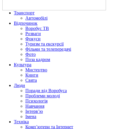
Транспорт
Автомобілі
Відпочинок
Воробус ТВ
Розваги
Фокуси
Туризм та екскурсії
Фільми та телепередачі
Фото
Поза кадром
Культура
Мистецтво
Книги
Свята
Люди
Поради від Воробуса
Проблеми молоді
Психологія
Навчання
Інтерв’ю
Імена
Техніка
Комп’ютери та Інтернет