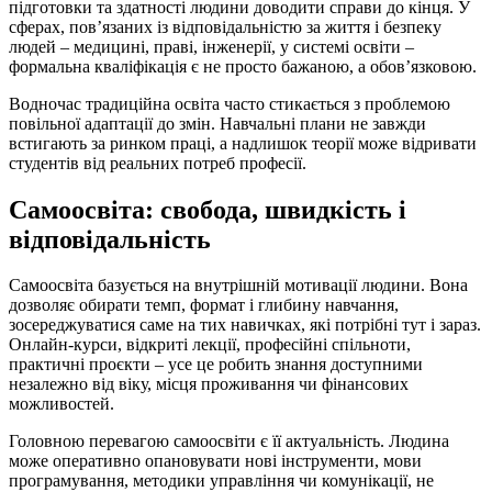
підготовки та здатності людини доводити справи до кінця. У
сферах, пов’язаних із відповідальністю за життя і безпеку
людей – медицині, праві, інженерії, у системі освіти –
формальна кваліфікація є не просто бажаною, а обов’язковою.
Водночас традиційна освіта часто стикається з проблемою
повільної адаптації до змін. Навчальні плани не завжди
встигають за ринком праці, а надлишок теорії може відривати
студентів від реальних потреб професії.
Самоосвіта: свобода, швидкість і
відповідальність
Самоосвіта базується на внутрішній мотивації людини. Вона
дозволяє обирати темп, формат і глибину навчання,
зосереджуватися саме на тих навичках, які потрібні тут і зараз.
Онлайн-курси, відкриті лекції, професійні спільноти,
практичні проєкти – усе це робить знання доступними
незалежно від віку, місця проживання чи фінансових
можливостей.
Головною перевагою самоосвіти є її актуальність. Людина
може оперативно опановувати нові інструменти, мови
програмування, методики управління чи комунікації, не