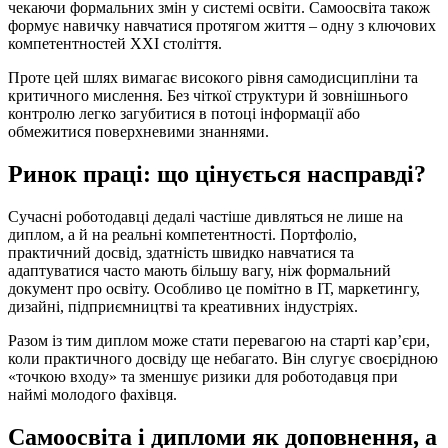
чекаючи формальних змін у системі освіти. Самоосвіта також
формує навичку навчатися протягом життя – одну з ключових
компетентностей XXI століття.
Проте цей шлях вимагає високого рівня самодисципліни та
критичного мислення. Без чіткої структури й зовнішнього
контролю легко загубитися в потоці інформації або
обмежитися поверхневими знаннями.
Ринок праці: що цінується насправді?
Сучасні роботодавці дедалі частіше дивляться не лише на
диплом, а й на реальні компетентності. Портфоліо,
практичний досвід, здатність швидко навчатися та
адаптуватися часто мають більшу вагу, ніж формальний
документ про освіту. Особливо це помітно в ІТ, маркетингу,
дизайні, підприємництві та креативних індустріях.
Разом із тим диплом може стати перевагою на старті кар’єри,
коли практичного досвіду ще небагато. Він слугує своєрідною
«точкою входу» та зменшує ризики для роботодавця при
наймі молодого фахівця.
Самоосвіта і дипломи як доповнення, а