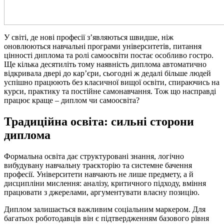
У світі, де нові професії з’являються швидше, ніж
оновлюються навчальні програми університетів, питання
цінності диплома та ролі самоосвіти постає особливо гостро.
Ще кілька десятиліть тому наявність диплома автоматично
відкривала двері до кар’єри, сьогодні ж дедалі більше людей
успішно працюють без класичної вищої освіти, спираючись на
курси, практику та постійне самонавчання. Тож що насправді
працює краще – диплом чи самоосвіта?
Традиційна освіта: сильні сторони
диплома
Формальна освіта дає структуровані знання, логічно
вибудувану навчальну траєкторію та системне бачення
професії. Університети навчають не лише предмету, а й
дисципліни мислення: аналізу, критичного підходу, вміння
працювати з джерелами, аргументувати власну позицію.
Диплом залишається важливим соціальним маркером. Для
багатьох роботодавців він є підтвердженням базового рівня