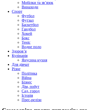
Мобілки та зв’язок
Винаходи
Спорт
Футбол
Футзал
Баскетбол
Гандбол
Хокей
Бокс
Теніс
Водне поло
Здоров’я
Кулінарія
Янусина кухня
Для дівчат
Різне
Політика
Війна
Бізнес
Дім, побут
Сад, город
Історія
Прес-релізи