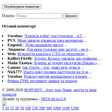
Пошук:
Останні коментарі
Vorobus
:
“Енергія хліба” поступилася – 4:5
…
PVS
:
Мене завжди цікавила така математик
…
EugeneL
:
Дуже вражаюче місце!
…
Людмила
:
Для мене головне при застуді – не п
…
Wels
:
Відкриття власного СТО це перспекти
…
Kolibri-Firefly
:
Згодна. Колись уявляла, що цифрове
…
Майя Ткачук
:
Вдячна за чудову екскурсію.Цікава,з
…
Сашко
:
так стаття – топ, деякі речі дуже в
…
Nick777
:
Цього року поляки наступили на ті ж
…
Vorobus
:
Розклад матчів вирішального ігровог
…
Ремінь ГРМ: регламент заміни та поради
© 2009-2026
ВОРОБУС - блог про Львів, життя та інші
приколи
Дизайн та підтримка -
SEOLife.in.UA
5
10
15
20
50
100
150
200
500
1000
1100
1200