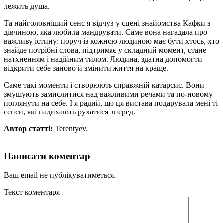
лежить душа.
Та найголовніший сенс я відчув у сцені знайомства Кафки з
дівчиною, яка любила мандрувати. Саме вона нагадала про
важливу істину: поруч із кожною людиною має бути хтось, хто
знайде потрібні слова, підтримає у складний момент, стане
натхненням і надійним тилом. Людина, здатна допомогти
відкрити себе заново й змінити життя на краще.
Саме такі моменти і створюють справжній катарсис. Вони
змушують замислитися над важливими речами та по-новому
поглянути на себе. І я радий, що ця вистава подарувала мені ті
сенси, які надихають рухатися вперед.
Автор статті:
Terentyev.
Написати коментар
Ваш email не публікуватиметься.
Текст коментаря