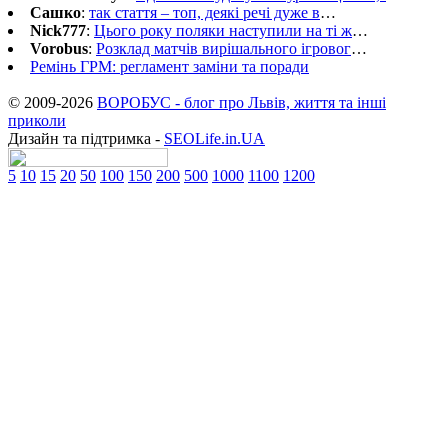
Сашко
:
так стаття – топ, деякі речі дуже в
…
Nick777
:
Цього року поляки наступили на ті ж
…
Vorobus
:
Розклад матчів вирішального ігровог
…
Ремінь ГРМ: регламент заміни та поради
© 2009-2026
ВОРОБУС - блог про Львів, життя та інші
приколи
Дизайн та підтримка -
SEOLife.in.UA
5
10
15
20
50
100
150
200
500
1000
1100
1200