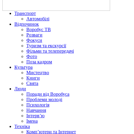
Транспорт
Автомобілі
Відпочинок
Воробус ТВ
Розваги
Фокуси
Туризм та екскурсії
Фільми та телепередачі
Фото
Поза кадром
Культура
Мистецтво
Книги
Свята
Люди
Поради від Воробуса
Проблеми молоді
Психологія
Навчання
Інтерв’ю
Імена
Техніка
Комп’ютери та Інтернет