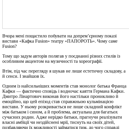
Вчора мені пощастило побувати на допрем’єрному показі
вистави «Кафка Fusion» театру «ПАПОРОТЬ». Чому саме
Fusion?
Тому що задум авторів полягав у поєднанні різних стилів із
особливим акцентом на музичності та хореографії.
Втім, під час перегляду я шукав не лише естетичну складову, а
й сенси. І знайшов їх.
Одним із найсильніших моментів став монолог батька Франца
Кафки — фактично сповідь і водночас каяття Германа Кафки.
Дмитро Лінартович виконав його настільки проникливо й
емоційно, що цей епізод став справжньою кульмінацією
вистави. У ньому розкривається не лише складний конфлікт
між батьком і сином, а й проблема, актуальна для багатьох
сучасних родин. Адже нерідко батьки, прагнучи реалізувати
власні амбіції чи нездійснені мрії, тиснуть на своїх дітей,
позбавляючи їх можливості займатися тим, до чого справді