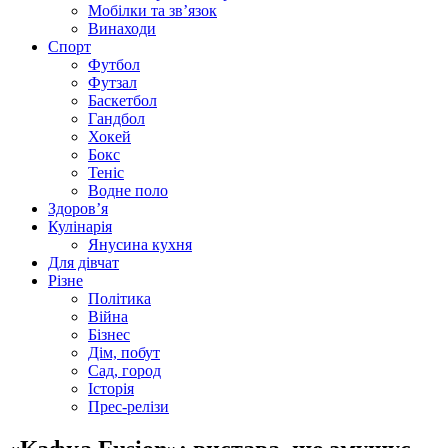
Мобілки та зв’язок
Винаходи
Спорт
Футбол
Футзал
Баскетбол
Гандбол
Хокей
Бокс
Теніс
Водне поло
Здоров’я
Кулінарія
Янусина кухня
Для дівчат
Різне
Політика
Війна
Бізнес
Дім, побут
Сад, город
Історія
Прес-релізи