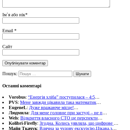
Ім`я або нік
*
Email
*
Сайт
Пошук:
Останні коментарі
Vorobus
:
“Енергія хліба” поступилася – 4:5
…
PVS
:
Мене завжди цікавила така математик
…
EugeneL
:
Дуже вражаюче місце!
…
Людмила
:
Для мене головне при застуді – не п
…
Wels
:
Відкриття власного СТО це перспекти
…
Kolibri-Firefly
:
Згодна. Колись уявляла, що цифрове
…
Майя Ткачук
:
Вдячна за чудову екскурсію.Цікава,з
…