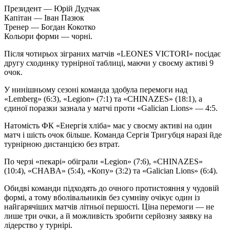
Президент — Юрій Дудчак
Капітан — Іван Пазюк
Тренер — Богдан Кокотко
Кольори форми — чорні.
Після чотирьох зіграних матчів «LEONES VICTORI» посідає
другу сходинку турнірної таблиці, маючи у своєму активі 9
очок.
У нинішньому сезоні команда здобула перемоги над
«Lemberg» (6:3), «Legion» (7:1) та «CHINAZES» (18:1), а
єдиної поразки зазнала у матчі проти «Galician Lions» — 4:5.
Натомість ФК «Енергія хліба» має у своєму активі на один
матч і шість очок більше. Команда Сергія Тригубця наразі йде
турнірною дистанцією без втрат.
По черзі «пекарі» обіграли «Legion» (7:6), «CHINAZES»
(10:4), «CHABA» (5:4), «Копу» (3:2) та «Galician Lions» (6:4).
Обидві команди підходять до очного протистояння у чудовій
формі, а тому вболівальників без сумніву очікує один із
найгарячіших матчів літньої першості. Ціна перемоги — не
лише три очки, а й можливість зробити серйозну заявку на
лідерство у турнірі.