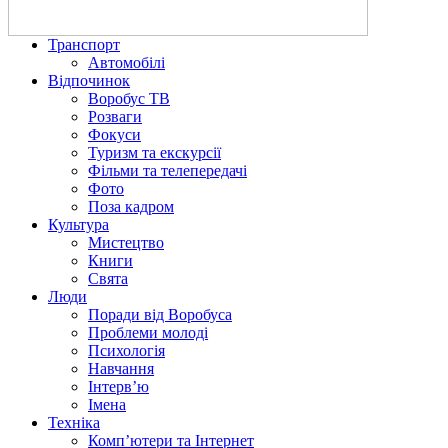
Транспорт
Автомобілі
Відпочинок
Воробус ТВ
Розваги
Фокуси
Туризм та екскурсії
Фільми та телепередачі
Фото
Поза кадром
Культура
Мистецтво
Книги
Свята
Люди
Поради від Воробуса
Проблеми молоді
Психологія
Навчання
Інтерв’ю
Імена
Техніка
Комп’ютери та Інтернет