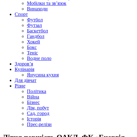
Мобілки та зв’язок
Винаходи
Спорт
Футбол
Футзал
Баскетбол
Гандбол
Хокей
Бокс
Теніс
Водне поло
Здоров’я
Кулінарія
Янусина кухня
Для дівчат
Різне
Політика
Війна
Бізнес
Дім, побут
Сад, город
Історія
Прес-релізи