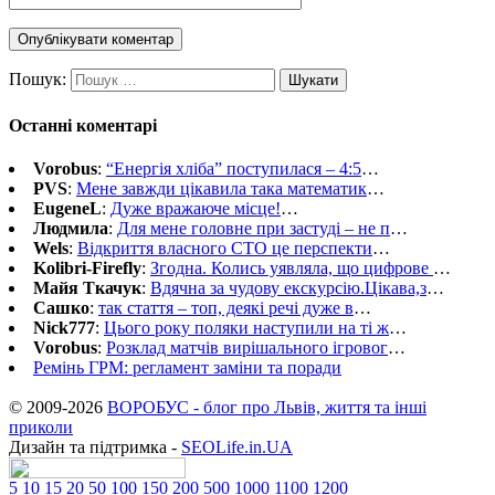
Пошук:
Останні коментарі
Vorobus
:
“Енергія хліба” поступилася – 4:5
…
PVS
:
Мене завжди цікавила така математик
…
EugeneL
:
Дуже вражаюче місце!
…
Людмила
:
Для мене головне при застуді – не п
…
Wels
:
Відкриття власного СТО це перспекти
…
Kolibri-Firefly
:
Згодна. Колись уявляла, що цифрове
…
Майя Ткачук
:
Вдячна за чудову екскурсію.Цікава,з
…
Сашко
:
так стаття – топ, деякі речі дуже в
…
Nick777
:
Цього року поляки наступили на ті ж
…
Vorobus
:
Розклад матчів вирішального ігровог
…
Ремінь ГРМ: регламент заміни та поради
© 2009-2026
ВОРОБУС - блог про Львів, життя та інші
приколи
Дизайн та підтримка -
SEOLife.in.UA
5
10
15
20
50
100
150
200
500
1000
1100
1200