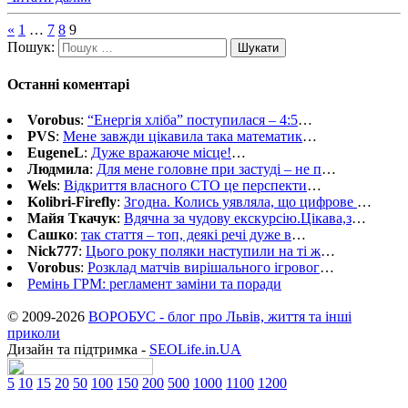
«
1
…
7
8
9
Пошук:
Останні коментарі
Vorobus
:
“Енергія хліба” поступилася – 4:5
…
PVS
:
Мене завжди цікавила така математик
…
EugeneL
:
Дуже вражаюче місце!
…
Людмила
:
Для мене головне при застуді – не п
…
Wels
:
Відкриття власного СТО це перспекти
…
Kolibri-Firefly
:
Згодна. Колись уявляла, що цифрове
…
Майя Ткачук
:
Вдячна за чудову екскурсію.Цікава,з
…
Сашко
:
так стаття – топ, деякі речі дуже в
…
Nick777
:
Цього року поляки наступили на ті ж
…
Vorobus
:
Розклад матчів вирішального ігровог
…
Ремінь ГРМ: регламент заміни та поради
© 2009-2026
ВОРОБУС - блог про Львів, життя та інші
приколи
Дизайн та підтримка -
SEOLife.in.UA
5
10
15
20
50
100
150
200
500
1000
1100
1200