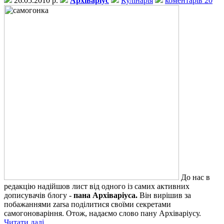
26.05.2010 р.
Архіваріус
Кулінарія
коментарів 20
До нас в
редакцію надійшов лист від одного із самих активних
дописувачів блогу -
пана Архіваріуса.
Він вирішив за
побажаннями zarsa поділитися своїми секретами
самогоноваріння. Отож, надаємо слово пану Архіваріусу.
Читати далі...