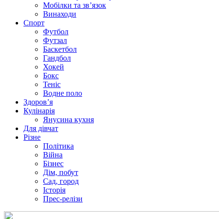
Мобілки та зв’язок
Винаходи
Спорт
Футбол
Футзал
Баскетбол
Гандбол
Хокей
Бокс
Теніс
Водне поло
Здоров’я
Кулінарія
Янусина кухня
Для дівчат
Різне
Політика
Війна
Бізнес
Дім, побут
Сад, город
Історія
Прес-релізи