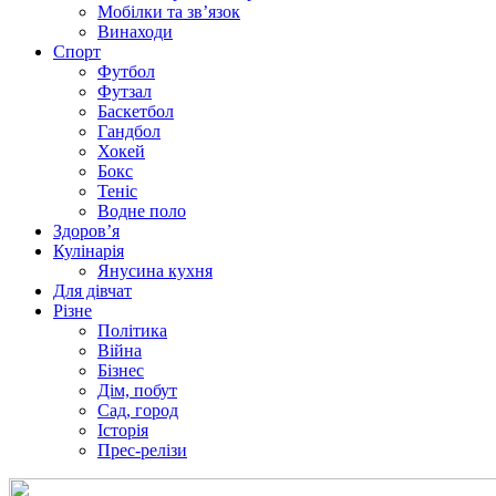
Мобілки та зв’язок
Винаходи
Спорт
Футбол
Футзал
Баскетбол
Гандбол
Хокей
Бокс
Теніс
Водне поло
Здоров’я
Кулінарія
Янусина кухня
Для дівчат
Різне
Політика
Війна
Бізнес
Дім, побут
Сад, город
Історія
Прес-релізи