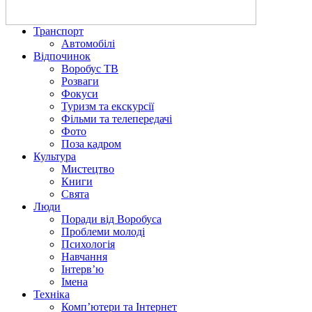
Транспорт
Автомобілі
Відпочинок
Воробус ТВ
Розваги
Фокуси
Туризм та екскурсії
Фільми та телепередачі
Фото
Поза кадром
Культура
Мистецтво
Книги
Свята
Люди
Поради від Воробуса
Проблеми молоді
Психологія
Навчання
Інтерв’ю
Імена
Техніка
Комп’ютери та Інтернет