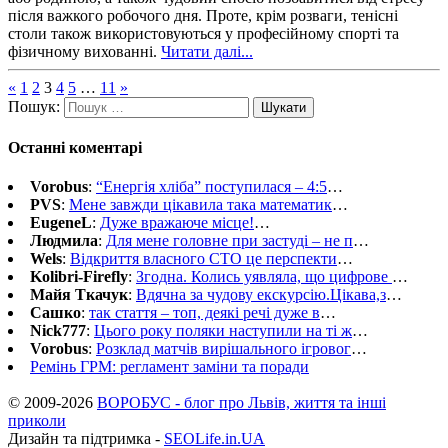
після важкого робочого дня. Проте, крім розваги, тенісні
столи також використовуються у професійному спорті та
фізичному вихованні.
Читати далі...
«
1
2
3
4
5
…
11
»
Пошук:
Останні коментарі
Vorobus
:
“Енергія хліба” поступилася – 4:5
…
PVS
:
Мене завжди цікавила така математик
…
EugeneL
:
Дуже вражаюче місце!
…
Людмила
:
Для мене головне при застуді – не п
…
Wels
:
Відкриття власного СТО це перспекти
…
Kolibri-Firefly
:
Згодна. Колись уявляла, що цифрове
…
Майя Ткачук
:
Вдячна за чудову екскурсію.Цікава,з
…
Сашко
:
так стаття – топ, деякі речі дуже в
…
Nick777
:
Цього року поляки наступили на ті ж
…
Vorobus
:
Розклад матчів вирішального ігровог
…
Ремінь ГРМ: регламент заміни та поради
© 2009-2026
ВОРОБУС - блог про Львів, життя та інші
приколи
Дизайн та підтримка -
SEOLife.in.UA