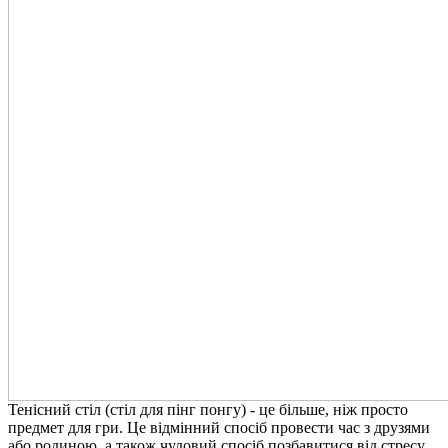
Тенісний стіл (стіл для пінг понгу) - це більше, ніж просто
предмет для гри. Це відмінний спосіб провести час з друзями
або родиною, а також чудовий спосіб позбавитися від стресу