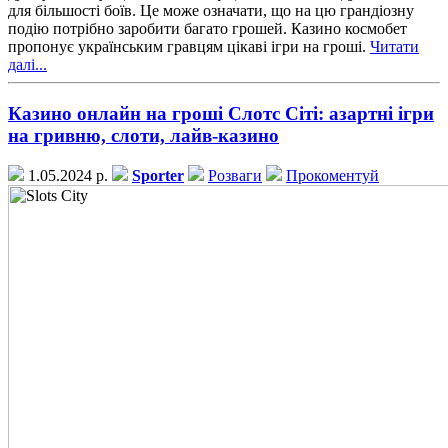
для більшості боїв. Це може означати, що на цю грандіозну
подію потрібно заробити багато грошей. Казино космобет
пропонує українським гравцям цікаві ігри на гроші.
Читати
далі...
Казино онлайн на гроші Слотс Сіті: азартні ігри
на гривню, слоти, лайв-казино
1.05.2024 р.
Sporter
Розваги
Прокоментуй