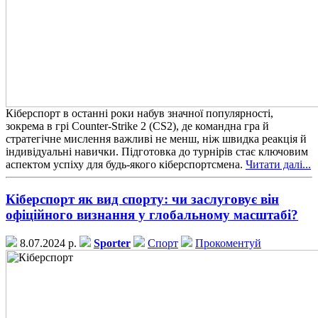
Кіберспорт в останні роки набув значної популярності,
зокрема в грі Counter-Strike 2 (CS2), де командна гра й
стратегічне мислення важливі не менш, ніж швидка реакція й
індивідуальні навички. Підготовка до турнірів стає ключовим
аспектом успіху для будь-якого кіберспортсмена.
Читати далі...
Кіберспорт як вид спорту: чи заслуговує він
офіційного визнання у глобальному масштабі?
8.07.2024 р.
Sporter
Спорт
Прокоментуй