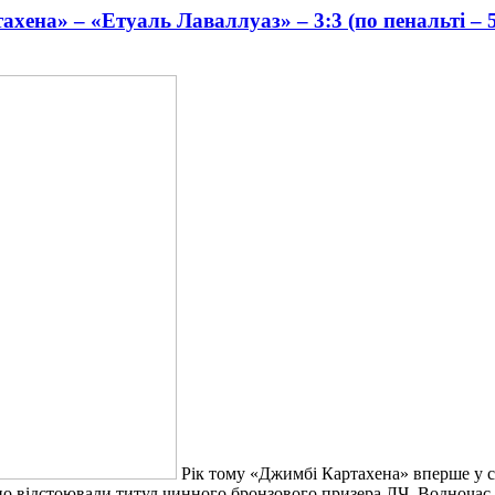
ахена» – «Етуаль Лаваллуаз» – 3:3 (по пенальті – 5
Рік тому «Джимбі Картахена» вперше у сво
о відстоювали титул чинного бронзового призера ЛЧ. Водночас, 