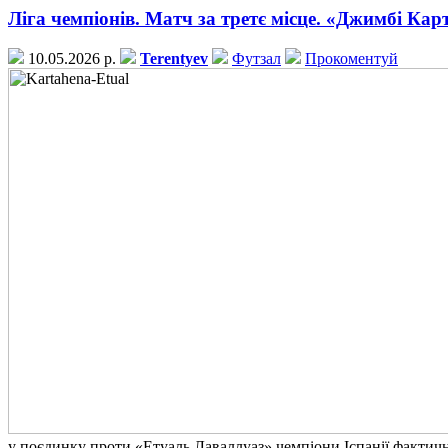
Ліга чемпіонів. Матч за третє місце. «Джимбі Карт
10.05.2026 р.
Terentyev
Футзал
Прокоментуй
у поєдинку проти «Етуаль Лаваллуаз» чемпіони Іспанії фактичн