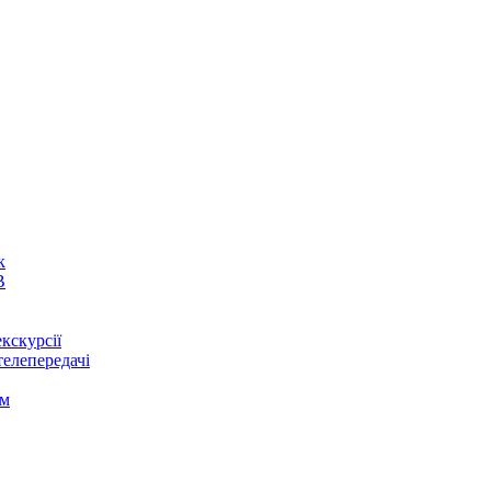
к
В
кскурсії
телепередачі
ом