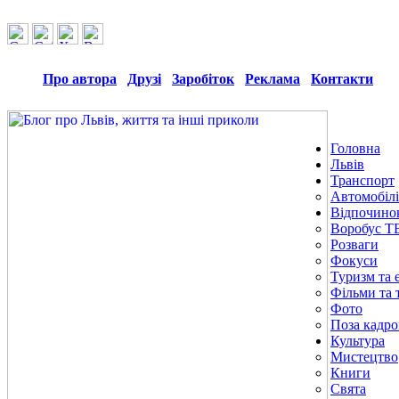
Про автора
Друзі
Заробіток
Реклама
Контакти
Головна
Львів
Транспорт
Автомобілі
Відпочино
Воробус Т
Розваги
Фокуси
Туризм та е
Фільми та 
Фото
Поза кадр
Культура
Мистецтво
Книги
Свята