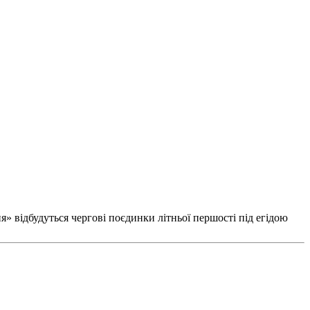
» відбудуться чергові поєдинки літньої першості під егідою