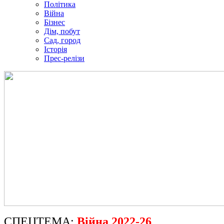
Політика
Війна
Бізнес
Дім, побут
Сад, город
Історія
Прес-релізи
СПЕЦТЕМА:
Війна 2022-26