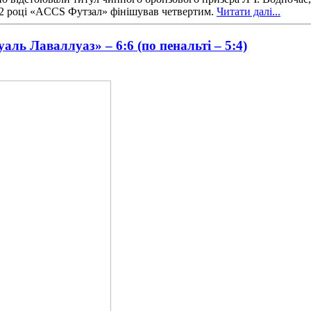
022 році «ACCS Футзал» фінішував четвертим.
Читати далі...
аль Лаваллуаз» – 6:6 (по пенальті – 5:4)