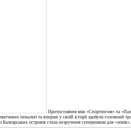
Протистояння між «Спортінгом» та «Паль
сляматчевих пенальті та вперше у своїй історії здобули головний
 з Балеарських островів стала незручним суперником для «левів»