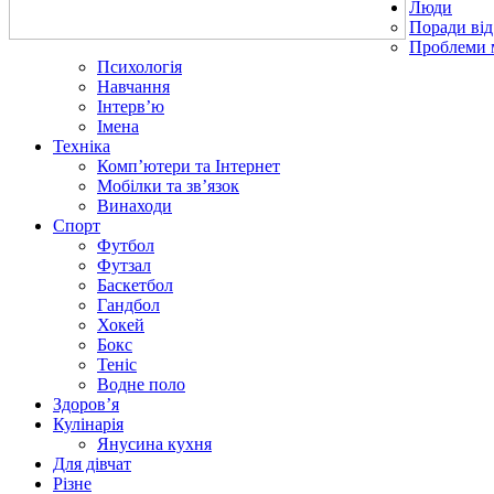
Люди
Поради від
Проблеми 
Психологія
Навчання
Інтерв’ю
Імена
Техніка
Комп’ютери та Інтернет
Мобілки та зв’язок
Винаходи
Спорт
Футбол
Футзал
Баскетбол
Гандбол
Хокей
Бокс
Теніс
Водне поло
Здоров’я
Кулінарія
Янусина кухня
Для дівчат
Різне