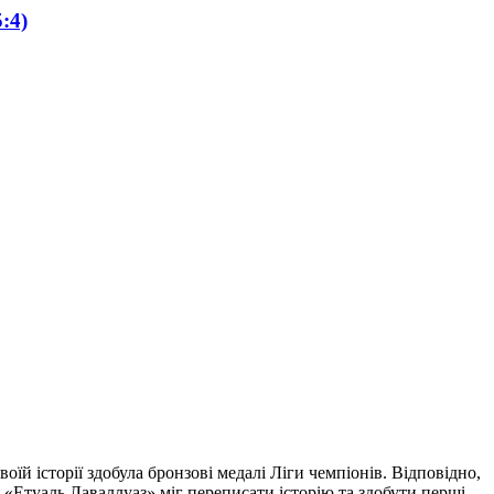
:4)
їй історії здобула бронзові медалі Ліги чемпіонів. Відповідно,
«Етуаль Лаваллуаз» міг переписати історію та здобути перші