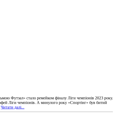
мою Футзал» стало ремейком фіналу Ліги чемпіонів 2023 року.
 трофей Ліги чемпіонів. А минулого року «Спортінг» був битий
.
Читати далі...