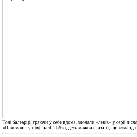
Тоді балеарці, граючи у себе вдома, здолали «левів» у серії пі
«Пальмою» у півфіналі. Тобто, десь можна сказати, що команда