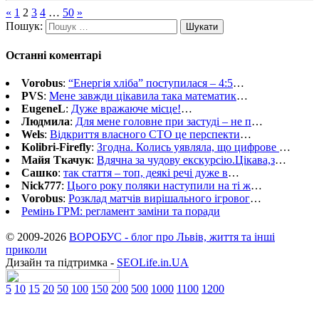
«
1
2
3
4
…
50
»
Пошук:
Останні коментарі
Vorobus
:
“Енергія хліба” поступилася – 4:5
…
PVS
:
Мене завжди цікавила така математик
…
EugeneL
:
Дуже вражаюче місце!
…
Людмила
:
Для мене головне при застуді – не п
…
Wels
:
Відкриття власного СТО це перспекти
…
Kolibri-Firefly
:
Згодна. Колись уявляла, що цифрове
…
Майя Ткачук
:
Вдячна за чудову екскурсію.Цікава,з
…
Сашко
:
так стаття – топ, деякі речі дуже в
…
Nick777
:
Цього року поляки наступили на ті ж
…
Vorobus
:
Розклад матчів вирішального ігровог
…
Ремінь ГРМ: регламент заміни та поради
© 2009-2026
ВОРОБУС - блог про Львів, життя та інші
приколи
Дизайн та підтримка -
SEOLife.in.UA
5
10
15
20
50
100
150
200
500
1000
1100
1200