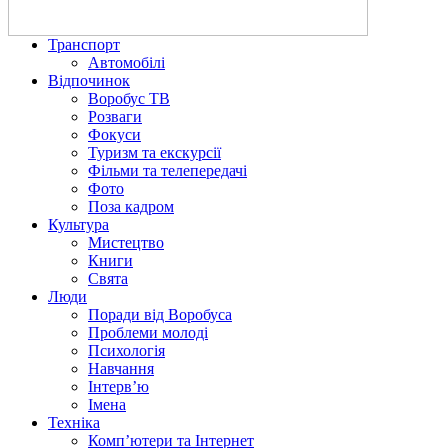
Транспорт
Автомобілі
Відпочинок
Воробус ТВ
Розваги
Фокуси
Туризм та екскурсії
Фільми та телепередачі
Фото
Поза кадром
Культура
Мистецтво
Книги
Свята
Люди
Поради від Воробуса
Проблеми молоді
Психологія
Навчання
Інтерв’ю
Імена
Техніка
Комп’ютери та Інтернет