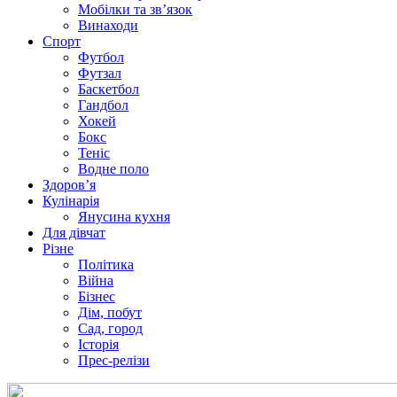
Мобілки та зв’язок
Винаходи
Спорт
Футбол
Футзал
Баскетбол
Гандбол
Хокей
Бокс
Теніс
Водне поло
Здоров’я
Кулінарія
Янусина кухня
Для дівчат
Різне
Політика
Війна
Бізнес
Дім, побут
Сад, город
Історія
Прес-релізи