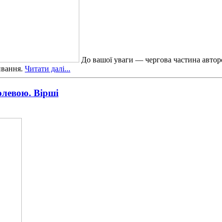
До вашої уваги — чергова частина авторс
ивання.
Читати далі...
олевою. Вірші