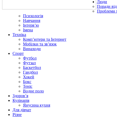
Люди
Поради від
Проблеми 
Психологія
Навчання
Інтерв’ю
Імена
Техніка
Комп’ютери та Інтернет
Мобілки та зв’язок
Винаходи
Спорт
Футбол
Футзал
Баскетбол
Гандбол
Хокей
Бокс
Теніс
Водне поло
Здоров’я
Кулінарія
Янусина кухня
Для дівчат
Різне