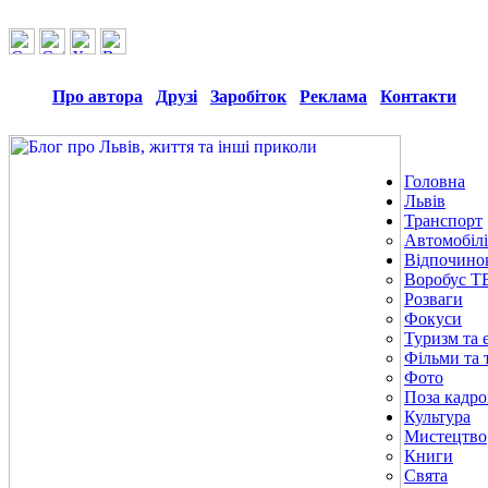
Про автора
Друзі
Заробіток
Реклама
Контакти
Головна
Львів
Транспорт
Автомобілі
Відпочино
Воробус Т
Розваги
Фокуси
Туризм та е
Фільми та 
Фото
Поза кадр
Культура
Мистецтво
Книги
Свята