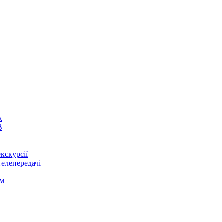
к
В
кскурсії
телепередачі
ом