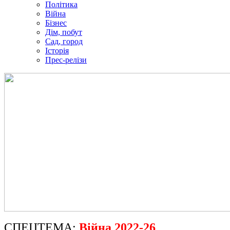
Політика
Війна
Бізнес
Дім, побут
Сад, город
Історія
Прес-релізи
СПЕЦТЕМА:
Війна 2022-26