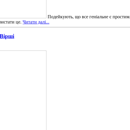
Подейкують, що все геніальне є простим.
ристати це.
Читати далі...
 Вірші