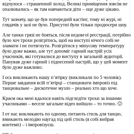
відчулося – страшенний холод. Великі приміщення зовсім не
опалювались – як там навчаються діти – оце дуже цікаво.
Тут зазначу, що це був попередній кастінг, тому ні журі, ні
глядачів у залі не було. Присутні були тільки продюсери шоу.
Але танки грязі не бояться, після недовгої реєстрації, потрібно
було хоч трохи розігрітись, щоб на виступі нічого собі не
зламати і не потягнути. Розігрітися у мінусову температуру
було дуже важко, але тут допоміг гарний настрій усіх
учасників, які готувалися до виступу в загальній аудиторії.
Панував дуже гарний і піднесений настрій, що у цей момент
було дуже важливо.
І ось викликають нашу п’ятірку (викликали по 5 чоловік).
Перше завдання всій п’ятірці – станцювати імпровіз під
танцювальне – дискотечне музло – реально хто що хоче.
Краєм ока мені вдалося навіть підгледіти трохи за іншими
учасниками – веселе загальне відео вийшло – то точно. 🙂
І от нас викликають по одному, питають стиль для танцю,
вмикають мелодію наугад під цей стиль (я собі вибрав
контемп) – і імпровізуєш.