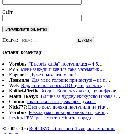
Сайт
Пошук:
Останні коментарі
Vorobus
:
“Енергія хліба” поступилася – 4:5
…
PVS
:
Мене завжди цікавила така математик
…
EugeneL
:
Дуже вражаюче місце!
…
Людмила
:
Для мене головне при застуді – не п
…
Wels
:
Відкриття власного СТО це перспекти
…
Kolibri-Firefly
:
Згодна. Колись уявляла, що цифрове
…
Майя Ткачук
:
Вдячна за чудову екскурсію.Цікава,з
…
Сашко
:
так стаття – топ, деякі речі дуже в
…
Nick777
:
Цього року поляки наступили на ті ж
…
Vorobus
:
Розклад матчів вирішального ігровог
…
Ремінь ГРМ: регламент заміни та поради
© 2009-2026
ВОРОБУС - блог про Львів, життя та інші
приколи