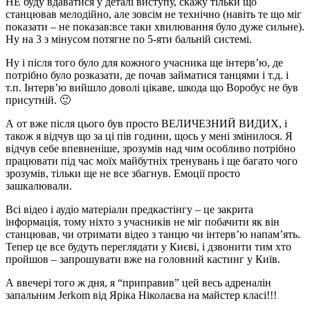
НЕ буду вдаватися у деталі виступу, скажу тільки що
станцював мелодійно, але зовсім не технічно (навіть те що міг
показати – не показав:все таки хвилювання було дуже сильне).
Ну на 3 з мінусом потягне по 5-яти бальній системі.
Ну і після того було для кожного учасника ще інтерв’ю, де
потрібно було розказати, де почав займатися танцями і т.д. і
т.п. Інтерв’ю вийшло доволі цікаве, шкода що Воробус не був
присутній. 🙂
А от вже після цього був просто ВЕЛИЧЕЗНИЙ ВИДИХ, і
також я відчув що за ці пів години, щось у мені змінилося. Я
відчув себе впевненіше, зрозумів над чим особливо потрібно
працювати під час моїх майбутніх тренувань і ще багато чого
зрозумів, тільки ще не все збагнув. Емоції просто
зашкалювали.
Всі відео і аудіо матеріали предкастінгу – це закрита
інформація, тому ніхто з учасників не міг побачити як він
станцював, чи отримати відео з танцю чи інтерв’ю напам’ять.
Тепер це все будуть переглядати у Києві, і дзвонити тим хто
пройшов – запрошувати вже на головний кастинг у Київ.
А ввечері того ж дня, я “приправив” цей весь адреналін
запальним Jerkom від Яріка Ніколаєва на майстер класі!!!