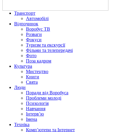
Транспорт
Автомобілі
Відпочинок
Воробус ТВ
Розваги
Фокуси
Туризм та екскурсії
Фільми та телепередачі
Фото
Поза кадром
Культура
Мистецтво
Книги
Свята
Люди
Поради від Воробуса
Проблеми молоді
Психологія
Навчання
Інтерв’ю
Імена
Техніка
Комп’ютери та Інтернет