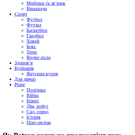
Мобілки та зв’язок
Винаходи
Спорт
Футбол
Футзал
Баскетбол
Гандбол
Хокей
Бокс
Теніс
Водне поло
Здоров’я
Кулінарія
Янусина кухня
Для дівчат
Різне
Політика
Війна
Бізнес
Дім, побут
Сад, город
Історія
Прес-релізи