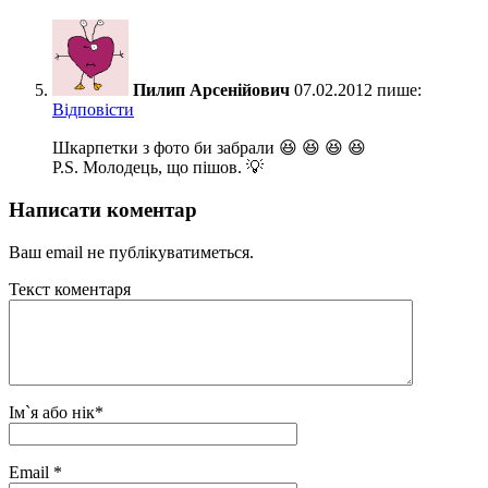
Пилип Арсенійович
07.02.2012 пише:
Відповіcти
Шкарпетки з фото би забрали 😆 😆 😆 😆
P.S. Молодець, що пішов. 💡
Написати коментар
Ваш email не публікуватиметься.
Текст коментаря
Ім`я або нік
*
Email
*