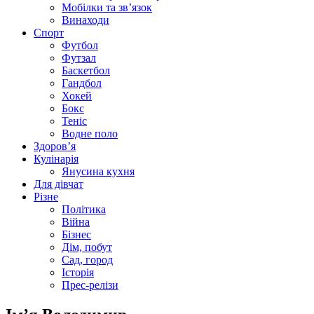
Мобілки та зв’язок
Винаходи
Спорт
Футбол
Футзал
Баскетбол
Гандбол
Хокей
Бокс
Теніс
Водне поло
Здоров’я
Кулінарія
Янусина кухня
Для дівчат
Різне
Політика
Війна
Бізнес
Дім, побут
Сад, город
Історія
Прес-релізи