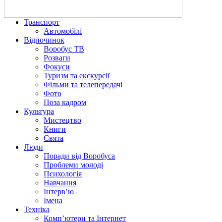
Транспорт
Автомобілі
Відпочинок
Воробус ТВ
Розваги
Фокуси
Туризм та екскурсії
Фільми та телепередачі
Фото
Поза кадром
Культура
Мистецтво
Книги
Свята
Люди
Поради від Воробуса
Проблеми молоді
Психологія
Навчання
Інтерв’ю
Імена
Техніка
Комп’ютери та Інтернет