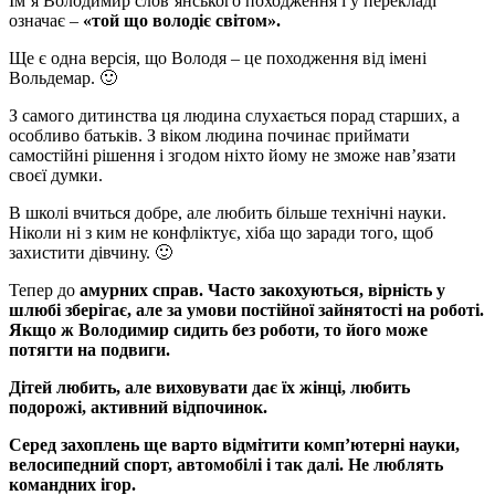
Ім’я Володимир слов’янського походження і у перекладі
означає –
«той що володіє світом».
Ще є одна версія, що Володя – це походження від імені
Вольдемар. 🙂
З самого дитинства ця людина слухається порад старших, а
особливо батьків. З віком людина починає приймати
самостійні рішення і згодом ніхто йому не зможе нав’язати
своєї думки.
В школі вчиться добре, але любить більше технічні науки.
Ніколи ні з ким не конфліктує, хіба що заради того, щоб
захистити дівчину. 🙂
Тепер до
амурних справ. Часто закохуються, вірність у
шлюбі зберігає, але за умови постійної зайнятості на роботі.
Якщо ж Володимир сидить без роботи, то його може
потягти на подвиги.
Дітей любить, але виховувати дає їх жінці, любить
подорожі, активний відпочинок.
Серед захоплень ще варто відмітити комп’ютерні науки,
велосипедний спорт, автомобілі і так далі. Не люблять
командних ігор.