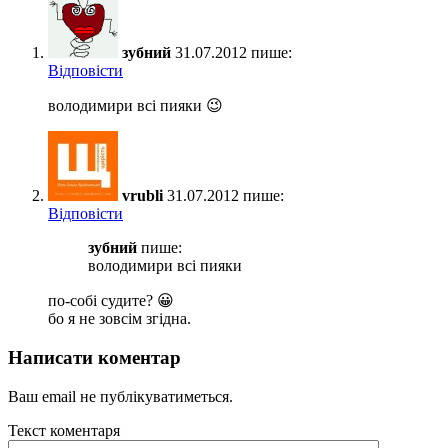
зубний
31.07.2012 пише:
Відповіcти
володимири всi пияки 😉
vrubli
31.07.2012 пише:
Відповіcти
зубний
пише:
володимири всi пияки
по-собі судите? 😀
бо я не зовсім згідна.
Написати коментар
Ваш email не публікуватиметься.
Текст коментаря