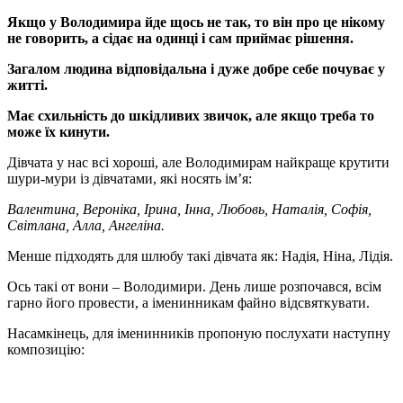
Якщо у Володимира йде щось не так, то він про це нікому
не говорить, а сідає на одинці і сам приймає рішення.
Загалом людина відповідальна і дуже добре себе почуває у
житті.
Має схильність до шкідливих звичок, але якщо треба то
може їх кинути.
Дівчата у нас всі хороші, але Володимирам найкраще крутити
шури-мури із дівчатами, які носять ім’я:
Валентина, Вероніка, Ірина, Інна, Любовь, Наталія, Софія,
Світлана, Алла, Ангеліна.
Менше підходять для шлюбу такі дівчата як: Надія, Ніна, Лідія.
Ось такі от вони – Володимири. День лише розпочався, всім
гарно його провести, а іменинникам файно відсвяткувати.
Насамкінець, для іменинників пропоную послухати наступну
композицію: