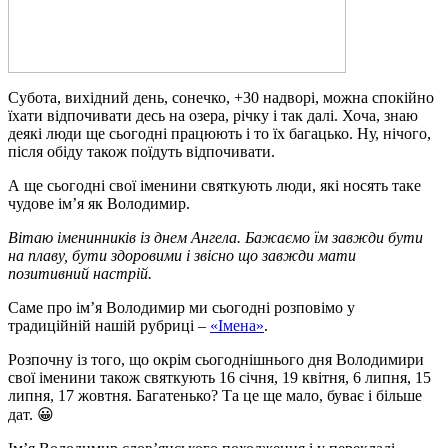
Субота, вихідний день, сонечко, +30 надворі, можна спокійно
їхати відпочивати десь на озера, річку і так далі. Хоча, знаю
деякі люди ще сьогодні працюють і то їх багацько. Ну, нічого,
після обіду також поїдуть відпочивати.
А ще сьогодні свої іменини святкують люди, які носять таке
чудове ім’я як Володимир.
Вітаю іменинників із днем Ангела. Бажаємо їм завжди бути
на плаву, бути здоровими і звісно що завжди мати
позитивний настрій.
Саме про ім’я Володимир ми сьогодні розповімо у
традиційній нашій рубриці –
«Імена»
.
Розпочну із того, що окрім сьогоднішнього дня Володимири
свої іменини також святкують 16 січня, 19 квітня, 6 липня, 15
липня, 17 жовтня. Багатенько? Та це ще мало, буває і більше
дат. 😀