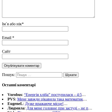
Ім`я або нік
*
Email
*
Сайт
Пошук:
Останні коментарі
Vorobus
:
“Енергія хліба” поступилася – 4:5
…
PVS
:
Мене завжди цікавила така математик
…
EugeneL
:
Дуже вражаюче місце!
…
Людмила
:
Для мене головне при застуді – не п
…