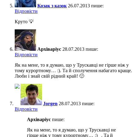
Козак з казок
26.07.2013 пише:
Відповіcти
Круто 💡
Архіваріус
28.07.2013 пише:
Відповіcти
Як на мене, то я думаю, що у Трускавці не гірше ніж у
тому курортному… :). Та й сполучення набагато краще.
Люби і знай свій рідний край! 🙂
Jorgen
28.07.2013 пише:
Відповіcти
Архіваріус
пише:
Як на мене, то я думаю, що у Трускавці не
гірше ніж у тому курортному…
. Та й