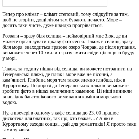
Тепер про клімат – клімат степовий, тому слідкуйте за тим,
щоб не згоріти, дощі літом там бувають нечасто. Море –
досить таки чисте, дуже швидко прогрівається.
Розваги – зразу біля селища – неймовірний мис Зюк, де ви
можете організувати цікаву фотосесію. Також в селищі, зразу
біля моря, знаходиться грязове озеро Чокрак, де після купання,
ви можете через 10 хвилин зразу змити сліди цілющого бруду
у морі.
Також, за годину пішки від селища, ви можете потрапити на
Генеральські пляжі, де пляж і море вже не пісочні, а
кам’янисті. Глибина моря там також значно глибша, ніж в
Курортному. По дорозі до Генеральських пляжів ви можете
зробити фото в нішах величезних каменюк. Ці ніші виникли
внаслідок багатовікового вимивання каміння морською
водою.
Ну, а ввечері в одному з кафе селища до 23. 00 працює
дискотека для блатних, так що, хто бажає…? А які в
Курортному заходи сонця…рай для романтиків! Я просто таки
замилувався.