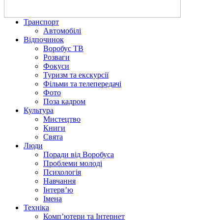
Транспорт
Автомобілі
Відпочинок
Воробус ТВ
Розваги
Фокуси
Туризм та екскурсії
Фільми та телепередачі
Фото
Поза кадром
Культура
Мистецтво
Книги
Свята
Люди
Поради від Воробуса
Проблеми молоді
Психологія
Навчання
Інтерв’ю
Імена
Техніка
Комп’ютери та Інтернет