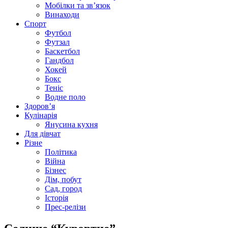
Мобілки та зв’язок
Винаходи
Спорт
Футбол
Футзал
Баскетбол
Гандбол
Хокей
Бокс
Теніс
Водне поло
Здоров’я
Кулінарія
Янусина кухня
Для дівчат
Різне
Політика
Війна
Бізнес
Дім, побут
Сад, город
Історія
Прес-релізи