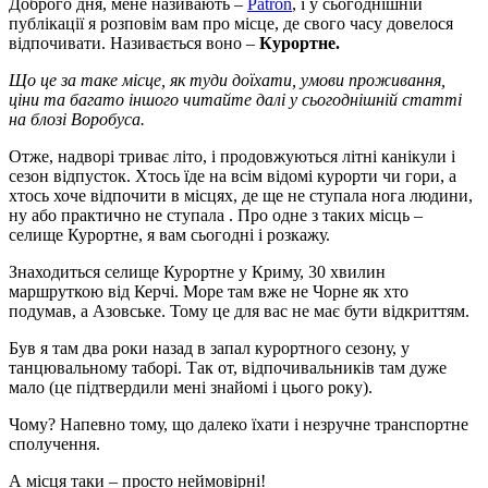
Доброго дня, мене називають –
Patron
, і у сьогоднішній
публікації я розповім вам про місце, де свого часу довелося
відпочивати. Називається воно –
Курортне.
Що це за таке місце, як туди доїхати, умови проживання,
ціни та багато іншого читайте далі у сьогоднішній статті
на блозі Воробуса.
Отже, надворі триває літо, і продовжуються літні канікули і
сезон відпусток. Хтось їде на всім відомі курорти чи гори, а
хтось хоче відпочити в місцях, де ще не ступала нога людини,
ну або практично не ступала . Про одне з таких місць –
селище Курортне, я вам сьогодні і розкажу.
Знаходиться селище Курортне у Криму, 30 хвилин
маршруткою від Керчі. Море там вже не Чорне як хто
подумав, а Азовське. Тому це для вас не має бути відкриттям.
Був я там два роки назад в запал курортного сезону, у
танцювальному таборі. Так от, відпочивальників там дуже
мало (це підтвердили мені знайомі і цього року).
Чому? Напевно тому, що далеко їхати і незручне транспортне
сполучення.
А місця таки – просто неймовірні!