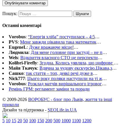
Пошук:
Останні коментарі
Vorobus
:
“Енергія хліба” поступилася – 4:5
…
PVS
:
Мене завжди цікавила така математик
…
EugeneL
:
Дуже вражаюче місце!
…
Людмила
:
Для мене головне при застуді – не п
…
Wels
:
Відкриття власного СТО це перспекти
…
Kolibri-Firefly
:
Згодна. Колись уявляла, що цифрове
…
Майя Ткачук
:
Вдячна за чудову екскурсію.Цікава,з
…
Сашко
:
так стаття – топ, деякі речі дуже в
…
Nick777
:
Цього року поляки наступили на ті ж
…
Vorobus
:
Розклад матчів вирішального ігровог
…
Ремінь ГРМ: регламент заміни та поради
© 2009-2026
ВОРОБУС - блог про Львів, життя та інші
приколи
Дизайн та підтримка -
SEOLife.in.UA
5
10
15
20
50
100
150
200
500
1000
1100
1200