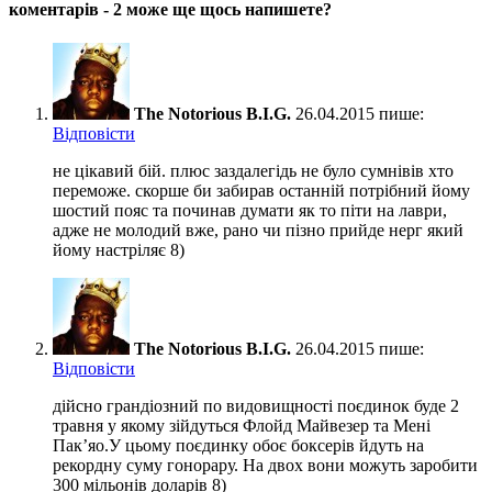
коментарів - 2
може ще щось напишете?
The Notorious B.I.G.
26.04.2015 пише:
Відповіcти
не цікавий бій. плюс заздалегідь не було сумнівів хто
переможе. скорше би забирав останній потрібний йому
шостий пояс та починав думати як то піти на лаври,
адже не молодий вже, рано чи пізно прийде нерг який
йому настріляє 8)
The Notorious B.I.G.
26.04.2015 пише:
Відповіcти
дійсно грандіозний по видовищності поєдинок буде 2
травня у якому зійдуться Флойд Майвезер та Мені
Пак’яо.У цьому поєдинку обоє боксерів йдуть на
рекордну суму гонорару. На двох вони можуть заробити
300 мільонів доларів 8)