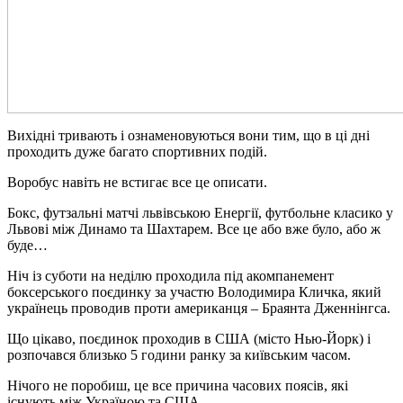
Вихідні тривають і ознаменовуються вони тим, що в ці дні
проходить дуже багато спортивних подій.
Воробус навіть не встигає все це описати.
Бокс, футзальні матчі львівською Енергії, футбольне класико у
Львові між Динамо та Шахтарем. Все це або вже було, або ж
буде…
Ніч із суботи на неділю проходила під акомпанемент
боксерського поєдинку за участю Володимира Кличка, який
українець проводив проти американця – Браянта Дженнінгса.
Що цікаво, поєдинок проходив в США (місто Нью-Йорк) і
розпочався близько 5 години ранку за київським часом.
Нічого не поробиш, це все причина часових поясів, які
існують між Україною та США.