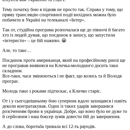
Тему початку бою я підняв не просто так. Справа у тому, що
пряму трансляцію спортивної події вихідних можна було
побачити в Україні на телеканалі «Інтер».
Так от, студійна програма розпочалася ще до півночі й багато
хто із людей думав, що поєдинок в запису, що запустили
«інтеристи» – це бій наживо. 😀
Але, то таке…
Поєдинок проти американця, який на професійному ринзі ще
не програвав виявився на Кличка-молодшого досить таки
складним.
Все-таки, часи змінюються і не факт, що колись та й Володя
програє.
Молодь таки з роками підтискає, а Кличко старіє.
От і у сьогоднішньому бою суперник вдало захищався і навіть
деколи контратакував. Один із таких ударів завершився
розсіченням брови в українця. Добре, що воно було не дуже то
й серйозним і наш боксер зумів довести бій до завершення.
А до слова, боротьба тривала всі 12-ть раундів.