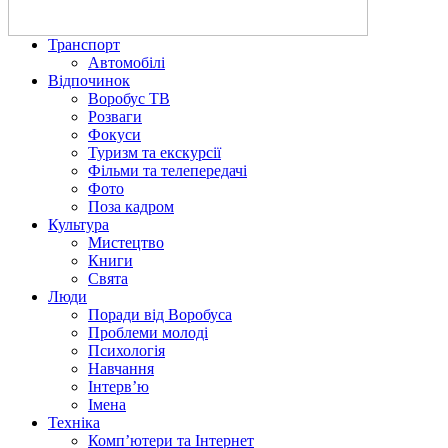
Транспорт
Автомобілі
Відпочинок
Воробус ТВ
Розваги
Фокуси
Туризм та екскурсії
Фільми та телепередачі
Фото
Поза кадром
Культура
Мистецтво
Книги
Свята
Люди
Поради від Воробуса
Проблеми молоді
Психологія
Навчання
Інтерв’ю
Імена
Техніка
Комп’ютери та Інтернет