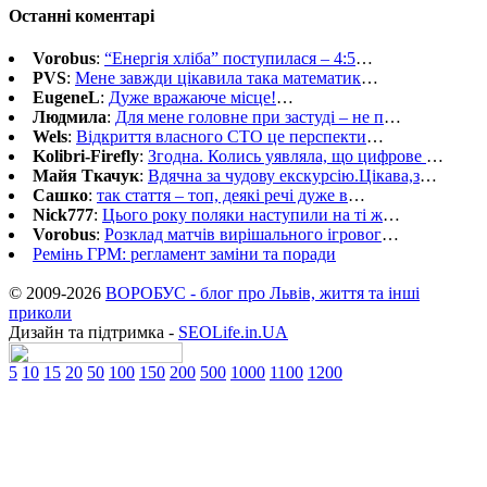
Останні коментарі
Vorobus
:
“Енергія хліба” поступилася – 4:5
…
PVS
:
Мене завжди цікавила така математик
…
EugeneL
:
Дуже вражаюче місце!
…
Людмила
:
Для мене головне при застуді – не п
…
Wels
:
Відкриття власного СТО це перспекти
…
Kolibri-Firefly
:
Згодна. Колись уявляла, що цифрове
…
Майя Ткачук
:
Вдячна за чудову екскурсію.Цікава,з
…
Сашко
:
так стаття – топ, деякі речі дуже в
…
Nick777
:
Цього року поляки наступили на ті ж
…
Vorobus
:
Розклад матчів вирішального ігровог
…
Ремінь ГРМ: регламент заміни та поради
© 2009-2026
ВОРОБУС - блог про Львів, життя та інші
приколи
Дизайн та підтримка -
SEOLife.in.UA
5
10
15
20
50
100
150
200
500
1000
1100
1200