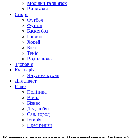
Мобілки та зв’язок
Винаходи
Спорт
Футбол
Футзал
Баскетбол
Гандбол
Хокей
Бокс
Теніс
Водне поло
Здоров’я
Кулінарія
Янусина кухня
Для дівчат
Різне
Політика
Війна
Бізнес
Дім, побут
Сад, город
Історія
Прес-релізи