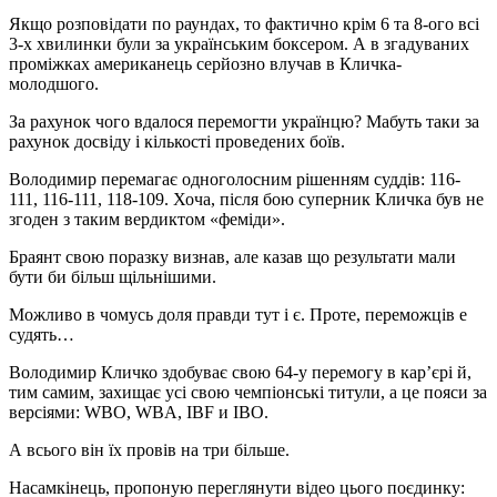
Якщо розповідати по раундах, то фактично крім 6 та 8-ого всі
3-х хвилинки були за українським боксером. А в згадуваних
проміжках американець серйозно влучав в Кличка-
молодшого.
За рахунок чого вдалося перемогти українцю? Мабуть таки за
рахунок досвіду і кількості проведених боїв.
Володимир перемагає одноголосним рішенням суддів: 116-
111, 116-111, 118-109. Хоча, після бою суперник Кличка був не
згоден з таким вердиктом «феміди».
Браянт свою поразку визнав, але казав що результати мали
бути би більш щільнішими.
Можливо в чомусь доля правди тут і є. Проте, переможців е
судять…
Володимир Кличко здобуває свою 64-у перемогу в кар’єрі й,
тим самим, захищає усі свою чемпіонські титули, а це пояси за
версіями: WBO, WBA, IBF и IBO.
А всього він їх провів на три більше.
Насамкінець, пропоную переглянути відео цього поєдинку: