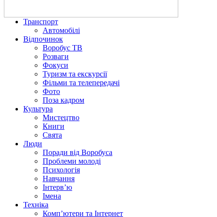
Транспорт
Автомобілі
Відпочинок
Воробус ТВ
Розваги
Фокуси
Туризм та екскурсії
Фільми та телепередачі
Фото
Поза кадром
Культура
Мистецтво
Книги
Свята
Люди
Поради від Воробуса
Проблеми молоді
Психологія
Навчання
Інтерв’ю
Імена
Техніка
Комп’ютери та Інтернет