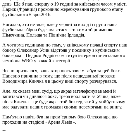
день. Ще б пак, спершу о 19 годині за київським часом у місті
Париж (Франція) проходило жеребкування групового етапу
футбольного Євро-2016.
Нагадаю, хто не знає, вже у червні за вихід із групи наша
футбольна збірна буде змагатися із такими збірними як:
Німеччина, Польща та Північна Ірландія.
А чотирма годинами по тому, у київському палаці спорту наш
боксер Олександр Усик відстояв у поєдинку з кубинським
боксером – Педром Родрігесом титул інтерконтинентального
чемпіона WBO у важкій категорії.
Чесно признаюся, ваш автор щось зовсім забув за цей бокс.
Напевно причина в тому, що після нещодавньої поразки
Володимира Кличка я в цьому виді спорту розчарувався.
Але, як сказав мені сусід, що якраз зателефонував мені й
запитався чи дивлюся бокс, треба вболівати за Усика, адже
після Кличка – це буде якраз той боксер, який у майбутньому
має радувати наших громадян своїми перемогами на рингу.
Пам’ятаю навіть був на прем’єрному бою Олександра що
проходив на стадіоні «Арена Львів».