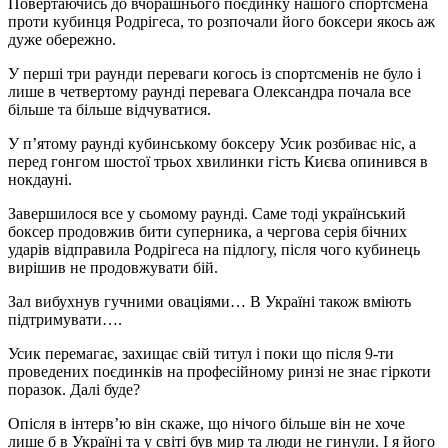
Повертаючись до вчорашнього поєдинку нашого спортсмена
проти кубинця Родрігеса, то розпочали його боксери якось аж
дуже обережно.
У перші три раунди переваги когось із спортсменів не було і
лише в четвертому раунді перевага Олександра почала все
більше та більше відчуватися.
У п’ятому раунді кубинському боксеру Усик розбиває ніс, а
перед гонгом шостої трьох хвилинки гість Києва опинився в
нокдауні.
Завершилося все у сьомому раунді. Саме тоді український
боксер продовжив бити суперника, а чергова серія бічних
ударів відправила Родрігеса на підлогу, після чого кубинець
вирішив не продовжувати бій.
Зал вибухнув гучними оваціями… В Україні також вміють
підтримувати….
Усик перемагає, захищає свій титул і поки що після 9-ти
проведених поєдинків на професійному ринзі не знає гіркоти
поразок. Далі буде?
Опісля в інтерв’ю він скаже, що нічого більше він не хоче
лише б в Україні та у світі був мир та люди не гинули. І я його