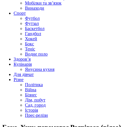
Мобілки та зв’язок
Винаходи
Спорт
Футбол
Футзал
Баскетбол
Гандбол
Хокей
Бокс
Теніс
Водне поло
Здоров’я
Кулінарія
Янусина кухня
Для дівчат
Різне
Політика
Війна
Бізнес
Дім, побут
Сад, город
Історія
Прес-релізи