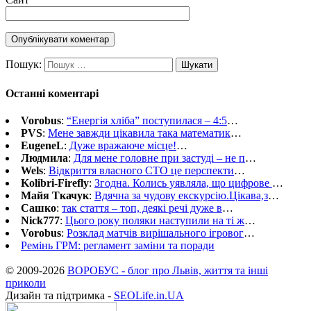
Пошук:
Останні коментарі
Vorobus
:
“Енергія хліба” поступилася – 4:5
…
PVS
:
Мене завжди цікавила така математик
…
EugeneL
:
Дуже вражаюче місце!
…
Людмила
:
Для мене головне при застуді – не п
…
Wels
:
Відкриття власного СТО це перспекти
…
Kolibri-Firefly
:
Згодна. Колись уявляла, що цифрове
…
Майя Ткачук
:
Вдячна за чудову екскурсію.Цікава,з
…
Сашко
:
так стаття – топ, деякі речі дуже в
…
Nick777
:
Цього року поляки наступили на ті ж
…
Vorobus
:
Розклад матчів вирішального ігровог
…
Ремінь ГРМ: регламент заміни та поради
© 2009-2026
ВОРОБУС - блог про Львів, життя та інші
приколи
Дизайн та підтримка -
SEOLife.in.UA