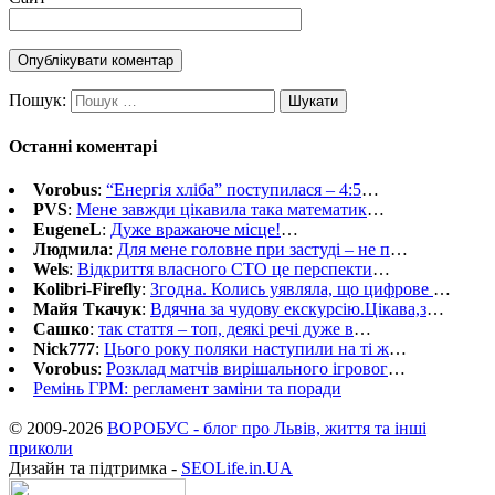
Пошук:
Останні коментарі
Vorobus
:
“Енергія хліба” поступилася – 4:5
…
PVS
:
Мене завжди цікавила така математик
…
EugeneL
:
Дуже вражаюче місце!
…
Людмила
:
Для мене головне при застуді – не п
…
Wels
:
Відкриття власного СТО це перспекти
…
Kolibri-Firefly
:
Згодна. Колись уявляла, що цифрове
…
Майя Ткачук
:
Вдячна за чудову екскурсію.Цікава,з
…
Сашко
:
так стаття – топ, деякі речі дуже в
…
Nick777
:
Цього року поляки наступили на ті ж
…
Vorobus
:
Розклад матчів вирішального ігровог
…
Ремінь ГРМ: регламент заміни та поради
© 2009-2026
ВОРОБУС - блог про Львів, життя та інші
приколи
Дизайн та підтримка -
SEOLife.in.UA