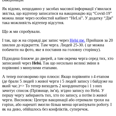
Як відомо, нещодавно у засобах масової інформації з’явилася
звістка, що відтепер записатися на вакцинацію від “Covid-19”
можна лише через особистий кабінет “HeLsi”. У додатку “Дія”
така можливість відтепер відсутня.
Що ж ми спробували.
І так, що ж на справді дає запис через
Helsi me.
Прийшов за 20
хвилин до відкриття. Там черга. Людей 25-30. ( це можна
побачити на фото, яке я поставив на головну сторінку).
Підходиш ближче до дверей, а там окрема черга серед тих, хто
записаний через
Helsi.
Так що несильно великі зміни в
порівняні з минулими етапами.
А тепер поговоримо про плюси: Якщо порівняти з 4 етапом
(де брали 5 людей з живої черги і 5 людей запису і байдуже на
який час.)=> То тепер виходить 2 координатора і 1 з них
зачитує список (Прізвище, ім’я), згідно запису по Helsi. У
першу чергу забирають тих, хто по запису, а потім із живої
черги. Висновок: Центри вакцинації або отримали трохи на
горіхи, або нарешті змогли більш менш організувати роботу. І
як на диво, обійшлось без конфліктів, суперечок.