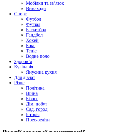
Мобілки та зв’язок
Винаходи
Спорт
Футбол
Футзал
Баскетбол
Гандбол
Хокей
Бокс
Теніс
Водне поло
Здоров’я
Кулінарія
Янусина кухня
Для дівчат
Різне
Політика
Війна
Бізнес
Дім, побут
Сад, город
Історія
Прес-релізи