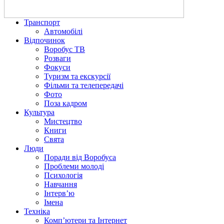
Транспорт
Автомобілі
Відпочинок
Воробус ТВ
Розваги
Фокуси
Туризм та екскурсії
Фільми та телепередачі
Фото
Поза кадром
Культура
Мистецтво
Книги
Свята
Люди
Поради від Воробуса
Проблеми молоді
Психологія
Навчання
Інтерв’ю
Імена
Техніка
Комп’ютери та Інтернет