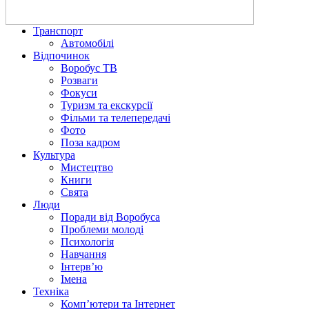
Транспорт
Автомобілі
Відпочинок
Воробус ТВ
Розваги
Фокуси
Туризм та екскурсії
Фільми та телепередачі
Фото
Поза кадром
Культура
Мистецтво
Книги
Свята
Люди
Поради від Воробуса
Проблеми молоді
Психологія
Навчання
Інтерв’ю
Імена
Техніка
Комп’ютери та Інтернет