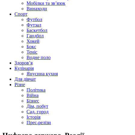
Мобілки та зв’язок
Винаходи
Спорт
Футбол
Футзал
Баскетбол
Гандбол
Хокей
Бокс
Теніс
Водне поло
Здоров’я
Кулінарія
Янусина кухня
Для дівчат
Різне
Політика
Війна
Бізнес
Дім, побут
Сад, город
Історія
Прес-релізи