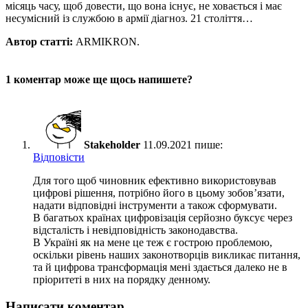
місяць часу, щоб довести, що вона існує, не ховається і має
несумісний із службою в армії діагноз. 21 століття…
Автор статті:
ARMIKRON.
1 коментар
може ще щось напишете?
Stakeholder
11.09.2021 пише:
Відповіcти
Для того щоб чиновник ефективно використовував
цифрові рішення, потрібно його в цьому зобов’язати,
надати відповідні інструменти а також сформувати.
В багатьох країнах цифровізація серйозно буксує через
відсталість і невідповідність законодавства.
В Україні як на мене це теж є гострою проблемою,
оскільки рівень наших законотворців викликає питання,
та й цифрова трансформація мені здається далеко не в
пріоритеті в них на порядку денному.
Написати коментар