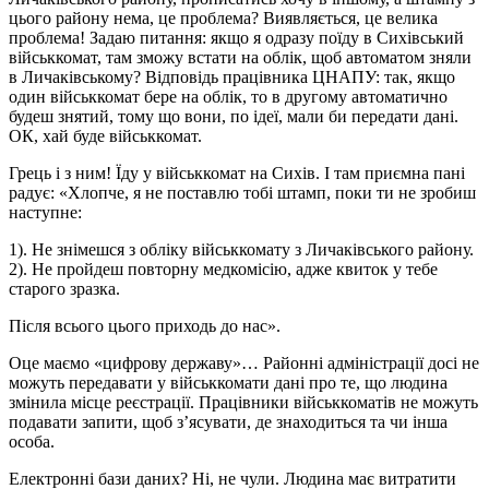
цього району нема, це проблема? Виявляється, це велика
проблема! Задаю питання: якщо я одразу поїду в Сихівський
військкомат, там зможу встати на облік, щоб автоматом зняли
в Личаківському? Відповідь працівника ЦНАПУ: так, якщо
один військкомат бере на облік, то в другому автоматично
будеш знятий, тому що вони, по ідеї, мали би передати дані.
ОК, хай буде військкомат.
Грець і з ним! Їду у військкомат на Сихів. І там приємна пані
радує: «Хлопче, я не поставлю тобі штамп, поки ти не зробиш
наступне:
1). Не знімешся з обліку військкомату з Личаківського району.
2). Не пройдеш повторну медкомісію, адже квиток у тебе
старого зразка.
Після всього цього приходь до нас».
Оце маємо «цифрову державу»… Районні адміністрації досі не
можуть передавати у військкомати дані про те, що людина
змінила місце реєстрації. Працівники військкоматів не можуть
подавати запити, щоб з’ясувати, де знаходиться та чи інша
особа.
Електронні бази даних? Ні, не чули. Людина має витратити