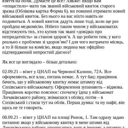
взяття на облік. Думаєте це все? Аякже! Якщо вам
«пощастило» мати так званий військовий квиток старого
зразка (Облікова картка Форма 6), ви повинні отримати новий
військовий квиток. Без нього на вас ніхто навіть не
подивиться. А новий квиток дадуть лише тоді, коли ще раз
пройдеш медкомісію. Нібито таким чином у військкоматах
відстежують тих, хто купив так звані «довідки про
непридатність» за станом здоров’я. А що робити тим, у кого
реально є проблеми зі здоров’ям? І для чого витрачати місяць,
а то й більше на комісію, якщо людина має офіційно
підтверджений непростий діагноз?
Як все це виглядало – більш детально:
02.09.21 – візит у ЦНАП на Червоної Калини, 72А. Все
оформляють, все клас, питань немає. А тут бац: працівник
бачить, що у військовому квитку немає штампу від
Сихівського військкомату. Оформлення зупиняють – відмова.
Працівник коротко пояснює: спочатку їдеш у військомат
Личаківського району, знімаєшся з обліку, потім – в
Сихівський і стаєш тут на облік. Перша думка: та ну нафіг, він
щось не те говорить.
08.09.21 – візит у ЦНАП на площі Ринок, 1. Там одразу задаю
питання: якщо у військовому квитку в мене штамп від
Личаківського району, прописатись хочу в іншому, а штампу з