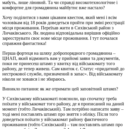
мабуть, лише лінивий. Та чи справді високотехнологічне і
комфортне для громадянина майбутнє вже настало?
Хочу поділитися з вами цікавим квестом, який мені і всім
чоловікам від 18 років доведеться пройти при зміні реєстрації
місця проживання. Переїхав жити в Сихівський район з
Личаківського. Як людина відповідальна вирішив офіційно
зареєструвати своє нове місце проживання. І тут почалася
справжня фантастика!
Перша фортеця на шляху добропорядного громадянина –
ЦНАП, який відмовить вам у прийомі заяви та документів,
поки не принесеш штамп у квитку від військкомату того
району, де тепер живеш. Сам квиток є. Статус «придатний до
нестрокової служби, призначений в запас». Від військкомату
ніколи не ховався і не збираюсь.
Виникло питання: як же отримати цей заповітний штамп?
У Сихівському військкоматі пояснили, що спочатку треба
поїхати у військкомат того району, де я прописаний на даний
момент (тобто Личаківський). Там потрібно написати заяву –
тоді мені поставлять штамп про зняття з обліку. Після того
доведеться поїхати у військкомат району фактичного
проживання (тобто Сихівський) – там поставлять штамп про