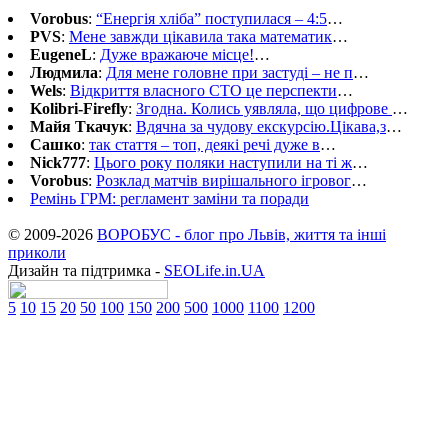
Vorobus
:
“Енергія хліба” поступилася – 4:5
…
PVS
:
Мене завжди цікавила така математик
…
EugeneL
:
Дуже вражаюче місце!
…
Людмила
:
Для мене головне при застуді – не п
…
Wels
:
Відкриття власного СТО це перспекти
…
Kolibri-Firefly
:
Згодна. Колись уявляла, що цифрове
…
Майя Ткачук
:
Вдячна за чудову екскурсію.Цікава,з
…
Сашко
:
так стаття – топ, деякі речі дуже в
…
Nick777
:
Цього року поляки наступили на ті ж
…
Vorobus
:
Розклад матчів вирішального ігровог
…
Ремінь ГРМ: регламент заміни та поради
© 2009-2026
ВОРОБУС - блог про Львів, життя та інші
приколи
Дизайн та підтримка -
SEOLife.in.UA
5
10
15
20
50
100
150
200
500
1000
1100
1200