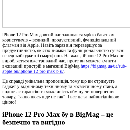
iPhone 12 Pro Max довгий час залишався мрією багатьох
користувачів – великий, продуктивний, функціональний
флагман від Apple. Навіть зараз він перевершує за
продуктивністю, якістю зйомки та функціональністю сучасні
середньобюджетні смартфони. На жаль, iPhone 12 Pro Max не
виробляється вже тривалий час, проте ви можете купити
вживаний пристрій в магазині BigMag
https://bigmag.ua/ua/sub-
apple-bu/iphone-12-pro-max-b-u/
.
Це справді унікальна пропозиція, тому що ви отримуєте
гаджет у відмінному технічному та косметичному стані, а
водночас гарантію та можливість обміну чи повернення
товару, “якщо щось піде не так”. І все це за найвигіднішою
ціною!
iPhone 12 Pro Max бу в BigMag – це
безпечно та вигідно