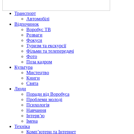
Транспорт
Автомобілі
Відпочинок
Воробус ТВ
Розваги
Фокуси
Туризм та екскурсії
Фільми та телепередачі
Фото
Поза кадром
Культура
Мистецтво
Книги
Свята
Люди
Поради від Воробуса
Проблеми молоді
Психологія
Навчання
Інтерв’ю
Імена
Техніка
Комп’ютери та Інтернет