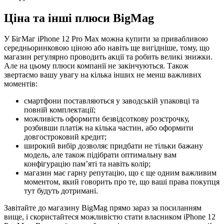
Ціна та інші плюси BigMag
У БігМаг iPhone 12 Pro Max можна купити за привабливою
середньоринковою ціною або навіть ще вигідніше, тому, що
магазин регулярно проводить акції та робить великі знижки.
Але на цьому плюси компанії не закінчуються. Також
звертаємо вашу увагу на кілька інших не менш важливих
моментів:
смартфони поставляються у заводській упаковці та
повній комплектації;
можливість оформити безвідсоткову розстрочку,
розбивши платіж на кілька частин, або оформити
довгостроковий кредит;
широкий вибір дозволяє придбати не тільки бажану
модель, але також підібрати оптимальну вам
конфігурацію пам’яті та навіть колір;
магазин має гарну репутацію, що є ще одним важливим
моментом, який говорить про те, що ваші права покупця
тут будуть дотримані.
Завітайте до магазину BigMag прямо зараз за посиланням
вище, і скористайтеся можливістю стати власником iPhone 12