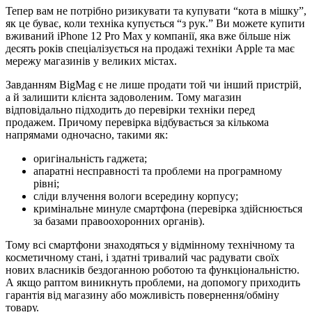
Тепер вам не потрібно ризикувати та купувати “кота в мішку”,
як це буває, коли техніка купується “з рук.” Ви можете купити
вживаний iPhone 12 Pro Max у компанії, яка вже більше ніж
десять років спеціалізується на продажі техніки Apple та має
мережу магазинів у великих містах.
Завданням BigMag є не лише продати той чи інший пристрій,
а й залишити клієнта задоволеним. Тому магазин
відповідально підходить до перевірки техніки перед
продажем. Причому перевірка відбувається за кількома
напрямами одночасно, такими як:
оригінальність гаджета;
апаратні несправності та проблеми на програмному
рівні;
сліди влучення вологи всередину корпусу;
кримінальне минуле смартфона (перевірка здійснюється
за базами правоохоронних органів).
Тому всі смартфони знаходяться у відмінному технічному та
косметичному стані, і здатні тривалий час радувати своїх
нових власників бездоганною роботою та функціональністю.
А якщо раптом виникнуть проблеми, на допомогу приходить
гарантія від магазину або можливість повернення/обміну
товару.