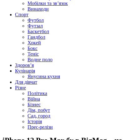
Мобілки та зв’язок
Винаходи
Спорт
Футбол
Футзал
Баскетбол
Гандбол
Хокей
Бокс
Теніс
Водне поло
Здоров’я
Кулінарія
Янусина кухня
Для дівчат
Різне
Політика
Війна
Бізнес
Дім, побут
Сад, город
Історія
Прес-релізи