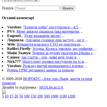
Пошук:
Останні коментарі
Vorobus
:
“Енергія хліба” поступилася – 4:5
…
PVS
:
Мене завжди цікавила така математик
…
EugeneL
:
Дуже вражаюче місце!
…
Людмила
:
Для мене головне при застуді – не п
…
Wels
:
Відкриття власного СТО це перспекти
…
Kolibri-Firefly
:
Згодна. Колись уявляла, що цифрове
…
Майя Ткачук
:
Вдячна за чудову екскурсію.Цікава,з
…
Сашко
:
так стаття – топ, деякі речі дуже в
…
Nick777
:
Цього року поляки наступили на ті ж
…
Vorobus
:
Розклад матчів вирішального ігровог
…
Ремінь ГРМ: регламент заміни та поради
© 2009-2026
ВОРОБУС - блог про Львів, життя та інші
приколи
Дизайн та підтримка -
SEOLife.in.UA
5
10
15
20
50
100
150
200
500
1000
1100
1200