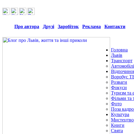
Про автора
Друзі
Заробіток
Реклама
Контакти
Головна
Львів
Транспорт
Автомобілі
Відпочино
Воробус Т
Розваги
Фокуси
Туризм та е
Фільми та 
Фото
Поза кадр
Культура
Мистецтво
Книги
Свята