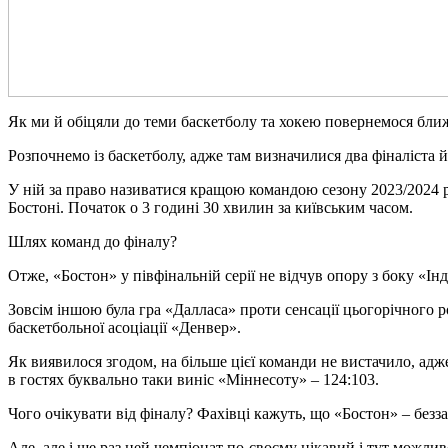
Як ми й обіцяли до теми баскетболу та хокею повернемося бли
Розпочнемо із баскетболу, адже там визначилися два фіналіста й
У ній за право називатися кращою командою сезону 2023/2024 р
Бостоні. Початок о 3 годині 30 хвилин за київським часом.
Шлях команд до фіналу?
Отже, «Бостон» у півфінальній серії не відчув опору з боку «Ін
Зовсім іншою була гра «Далласа» проти сенсації цьогорічного 
баскетбольної асоціації «Денвер».
Як виявилося згодом, на більше цієї команди не вистачило, адже
в гостях буквально таки виніс «Міннесоту» – 124:103.
Чого очікувати від фіналу? Фахівці кажуть, що «Бостон» – безза
Але, але і ще раз цей чемпіонат по-своєму цікавий і тут можли