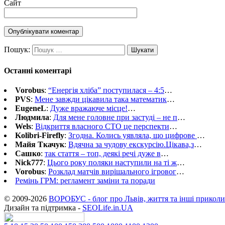
Сайт
Пошук:
Останні коментарі
Vorobus
:
“Енергія хліба” поступилася – 4:5
…
PVS
:
Мене завжди цікавила така математик
…
EugeneL
:
Дуже вражаюче місце!
…
Людмила
:
Для мене головне при застуді – не п
…
Wels
:
Відкриття власного СТО це перспекти
…
Kolibri-Firefly
:
Згодна. Колись уявляла, що цифрове
…
Майя Ткачук
:
Вдячна за чудову екскурсію.Цікава,з
…
Сашко
:
так стаття – топ, деякі речі дуже в
…
Nick777
:
Цього року поляки наступили на ті ж
…
Vorobus
:
Розклад матчів вирішального ігровог
…
Ремінь ГРМ: регламент заміни та поради
© 2009-2026
ВОРОБУС - блог про Львів, життя та інші приколи
Дизайн та підтримка -
SEOLife.in.UA