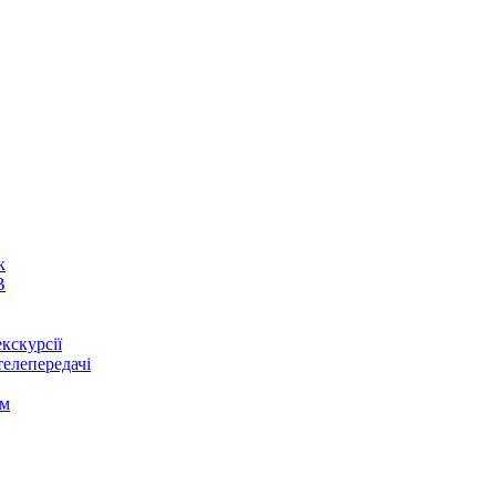
к
В
кскурсії
телепередачі
ом