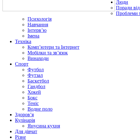
Люди
Поради від
Проблеми 
Психологія
Навчання
Інтерв’ю
Імена
Техніка
Комп’ютери та Інтернет
Мобілки та зв’язок
Винаходи
Спорт
Футбол
Футзал
Баскетбол
Гандбол
Хокей
Бокс
Теніс
Водне поло
Здоров’я
Кулінарія
Янусина кухня
Для дівчат
Різне