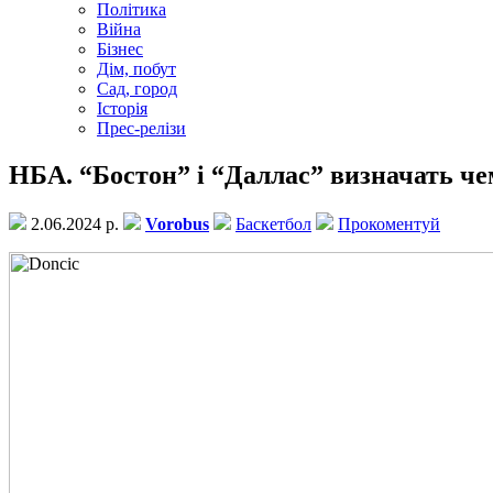
Політика
Війна
Бізнес
Дім, побут
Сад, город
Історія
Прес-релізи
НБА. “Бостон” і “Даллас” визначать че
2.06.2024 р.
Vorobus
Баскетбол
Прокоментуй