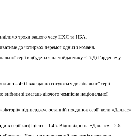
приділимо трохи вашого часу НХЛ та НБА.
риватиме до чотирьох перемог однієї з команд.
альної серії відбудеться на майданчику «Ті-Ді Гардена» у
нливо – 4:0 і вже давно готуються до фінальної серії.
но вибили зі змагань діючого чемпіона національної
 «вікторії» підтверджує останній поєдинок серії, коли «Даллас»
 в серії коефіцієнт – 1.45. Відповідно на «Даллас» – 2.6.
ки «Бостон». Хоча, не виключений варіант із черговою