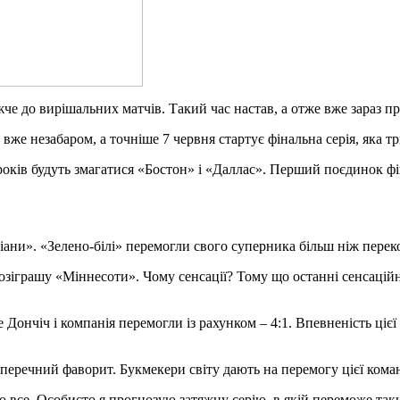
жче до вирішальних матчів. Такий час настав, а отже вже зараз 
 вже незабаром, а точніше 7 червня стартує фінальна серія, яка т
оків будуть змагатися «Бостон» і «Даллас». Перший поєдинок фін
діани». «Зелено-білі» перемогли свого суперника більш ніж переко
розіграшу «Міннесоти». Чому сенсації? Тому що останні сенсацій
 Дончіч і компанія перемогли із рахунком – 4:1. Впевненість цієї
перечний фаворит. Букмекери світу дають на перемогу цієї команди
во все. Особисто я прогнозую затяжну серію, в якій переможе та