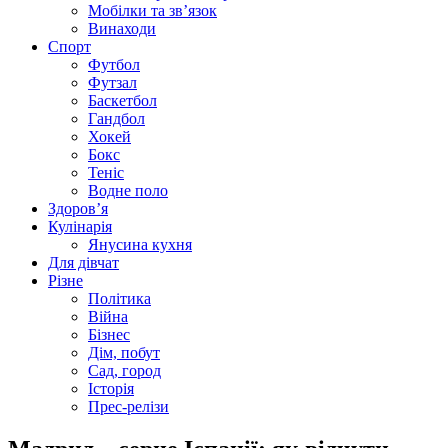
Мобілки та зв’язок
Винаходи
Спорт
Футбол
Футзал
Баскетбол
Гандбол
Хокей
Бокс
Теніс
Водне поло
Здоров’я
Кулінарія
Янусина кухня
Для дівчат
Різне
Політика
Війна
Бізнес
Дім, побут
Сад, город
Історія
Прес-релізи