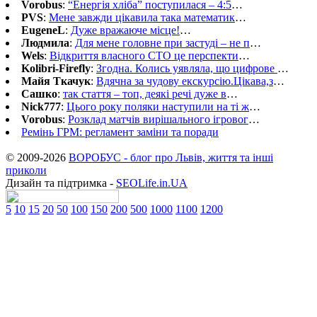
Vorobus
:
“Енергія хліба” поступилася – 4:5
…
PVS
:
Мене завжди цікавила така математик
…
EugeneL
:
Дуже вражаюче місце!
…
Людмила
:
Для мене головне при застуді – не п
…
Wels
:
Відкриття власного СТО це перспекти
…
Kolibri-Firefly
:
Згодна. Колись уявляла, що цифрове
…
Майя Ткачук
:
Вдячна за чудову екскурсію.Цікава,з
…
Сашко
:
так стаття – топ, деякі речі дуже в
…
Nick777
:
Цього року поляки наступили на ті ж
…
Vorobus
:
Розклад матчів вирішального ігровог
…
Ремінь ГРМ: регламент заміни та поради
© 2009-2026
ВОРОБУС - блог про Львів, життя та інші
приколи
Дизайн та підтримка -
SEOLife.in.UA
5
10
15
20
50
100
150
200
500
1000
1100
1200