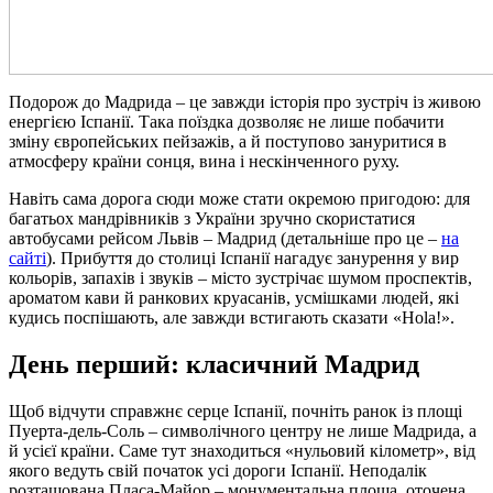
Подорож до Мадрида – це завжди історія про зустріч із живою
енергією Іспанії. Така поїздка дозволяє не лише побачити
зміну європейських пейзажів, а й поступово зануритися в
атмосферу країни сонця, вина і нескінченного руху.
Навіть сама дорога сюди може стати окремою пригодою: для
багатьох мандрівників з України зручно скористатися
автобусами рейсом Львів – Мадрид (детальніше про це –
на
сайті
). Прибуття до столиці Іспанії нагадує занурення у вир
кольорів, запахів і звуків – місто зустрічає шумом проспектів,
ароматом кави й ранкових круасанів, усмішками людей, які
кудись поспішають, але завжди встигають сказати «Hola!».
День перший: класичний Мадрид
Щоб відчути справжнє серце Іспанії, почніть ранок із площі
Пуерта-дель-Соль – символічного центру не лише Мадрида, а
й усієї країни. Саме тут знаходиться «нульовий кілометр», від
якого ведуть свій початок усі дороги Іспанії. Неподалік
розташована Пласа-Майор – монументальна площа, оточена