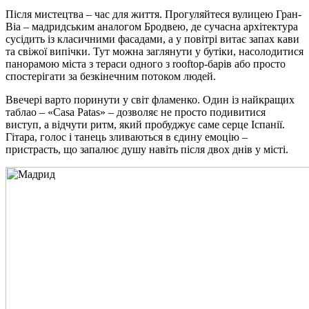
Після мистецтва – час для життя. Прогуляйтеся вулицею Гран-
Віа – мадридським аналогом Бродвею, де сучасна архітектура
сусідить із класичними фасадами, а у повітрі витає запах кави
та свіжої випічки. Тут можна заглянути у бутіки, насолодитися
панорамою міста з тераси одного з rooftop-барів або просто
спостерігати за безкінечним потоком людей.
Ввечері варто поринути у світ фламенко. Один із найкращих
таблао – «Casa Patas» – дозволяє не просто подивитися
виступ, а відчути ритм, який пробуджує саме серце Іспанії.
Гітара, голос і танець зливаються в єдину емоцію –
пристрасть, що запалює душу навіть після двох днів у місті.