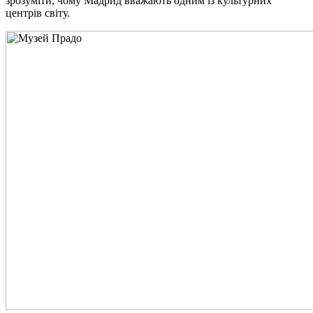
зрозуміти, чому Мадрид вважають одним із культурних
центрів світу.