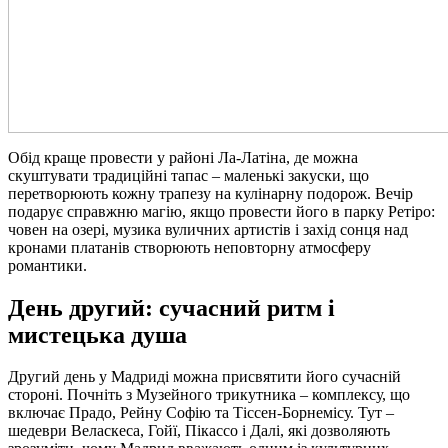
Обід краще провести у районі Ла-Латіна, де можна
скуштувати традиційні тапас – маленькі закуски, що
перетворюють кожну трапезу на кулінарну подорож. Вечір
подарує справжню магію, якщо провести його в парку Ретіро:
човен на озері, музика вуличних артистів і захід сонця над
кронами платанів створюють неповторну атмосферу
романтики.
День другий: сучасний ритм і
мистецька душа
Другий день у Мадриді можна присвятити його сучасній
стороні. Почніть з Музейного трикутника – комплексу, що
включає Прадо, Рейну Софію та Тіссен-Борнемісу. Тут –
шедеври Веласкеса, Гойї, Пікассо і Далі, які дозволяють