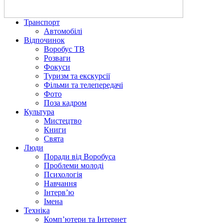
Транспорт
Автомобілі
Відпочинок
Воробус ТВ
Розваги
Фокуси
Туризм та екскурсії
Фільми та телепередачі
Фото
Поза кадром
Культура
Мистецтво
Книги
Свята
Люди
Поради від Воробуса
Проблеми молоді
Психологія
Навчання
Інтерв’ю
Імена
Техніка
Комп’ютери та Інтернет