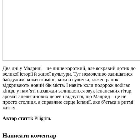
Два дні у Мадриді – це лише короткий, але яскравий дотик до
великої історії й живої культури. Тут неможливо залишатися
байдужим: кожен камінь, кожна вуличка, кожен ранок
відкривають новий бік міста. І навіть коли подорож добігає
кінця, у пам’яті назавжди залишається звук іспанських гітар,
аромат апельсинових дерев і відчуття, що Мадрид – це не
просто столиця, а справжнє серце Іспанії, яке б’ється в ритмі
життя.
Автор статті:
Piligrim.
Написати коментар