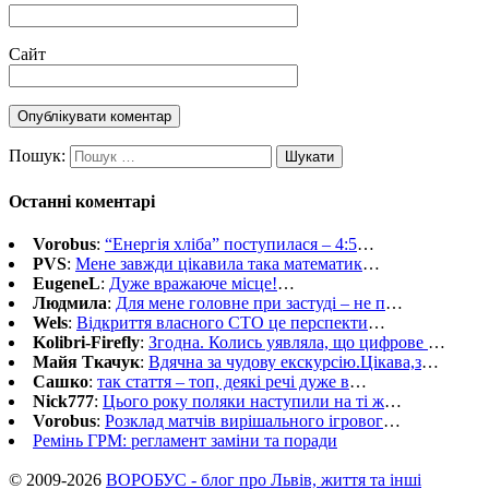
Сайт
Пошук:
Останні коментарі
Vorobus
:
“Енергія хліба” поступилася – 4:5
…
PVS
:
Мене завжди цікавила така математик
…
EugeneL
:
Дуже вражаюче місце!
…
Людмила
:
Для мене головне при застуді – не п
…
Wels
:
Відкриття власного СТО це перспекти
…
Kolibri-Firefly
:
Згодна. Колись уявляла, що цифрове
…
Майя Ткачук
:
Вдячна за чудову екскурсію.Цікава,з
…
Сашко
:
так стаття – топ, деякі речі дуже в
…
Nick777
:
Цього року поляки наступили на ті ж
…
Vorobus
:
Розклад матчів вирішального ігровог
…
Ремінь ГРМ: регламент заміни та поради
© 2009-2026
ВОРОБУС - блог про Львів, життя та інші