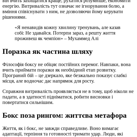
він вчить захищатися краще, рухатися розумніше, економити
енергію. Витривалість тут означає не ігнорування болю, а
вміння співіснувати з ним, не дозволяючи йому керувати
рішеннями.
«Я ненавидів кожну хвилину тренувань, але казав
собі: Не здавайся. Потерпи зараз, а решту життя
проживеш як чемпіон» – Мухаммед Алі
Поразка як частина шляху
Філософія боксу не обіцяє постійних перемог. Навпаки, вона
вчить приймати поразки як необхідний етап розвитку.
Програний бій – це дзеркало, яке безжально показує слабкі
місця, але водночас дає напрямок для росту.
Справжня витривалість проявляється не в тому, щоб ніколи не
падати, а в здатності підніматися, робити висновки і
повертатися сильнішим.
Бокс поза рингом: життєва метафора
Життя, як і бокс, не завжди справедливе. Воно вимагає
адаптації, терпіння та готовності тримати удар. Люди, які