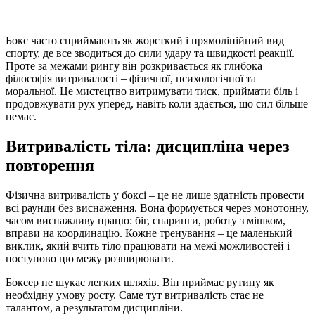
Бокс часто сприймають як жорсткий і прямолінійний вид
спорту, де все зводиться до сили удару та швидкості реакції.
Проте за межами рингу він розкривається як глибока
філософія витривалості – фізичної, психологічної та
моральної. Це мистецтво витримувати тиск, приймати біль і
продовжувати рух уперед, навіть коли здається, що сил більше
немає.
Витривалість тіла: дисципліна через
повторення
Фізична витривалість у боксі – це не лише здатність провести
всі раунди без виснаження. Вона формується через монотонну,
часом виснажливу працю: біг, спаринги, роботу з мішком,
вправи на координацію. Кожне тренування – це маленький
виклик, який вчить тіло працювати на межі можливостей і
поступово цю межу розширювати.
Боксер не шукає легких шляхів. Він приймає рутину як
необхідну умову росту. Саме тут витривалість стає не
талантом, а результатом дисципліни.