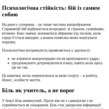
Психологічна стійкість: бій із самим
собою
На рингу суперник – це лише частина випробування.
Справжній бій відбувається всередині: зі страхом, сумнівами,
втомою. Бокс навчає залишатися зібраним під тиском, коли
серце б’ється швидше, а кожна помилка може коштувати
поразки.
Психологічна витривалість проявляється у здатності:
не втрачати концентрацію після пропущеного удару;
продовжувати дотримуватися плану, навіть коли щось
іде не так.
Ці навички легко переносяться за межі спорту – в роботу,
бізнес, особисте життя.
Біль як учитель, а не ворог
У боксі біль неминучий. Проте він не є самоціллю і не
сприймається як покарання. Біль стає джерелом інформації: