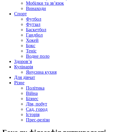
Мобілки та зв’язок
Винаходи
Спорт
Футбол
Футзал
Баскетбол
Гандбол
Хокей
Бокс
Теніс
Водне поло
Здоров’я
Кулінарія
Янусина кухня
Для дівчат
Різне
Політика
Війна
Бізнес
Дім, побут
Сад, город
Історія
Прес-релізи