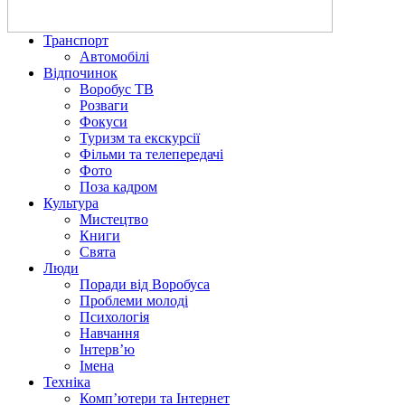
Транспорт
Автомобілі
Відпочинок
Воробус ТВ
Розваги
Фокуси
Туризм та екскурсії
Фільми та телепередачі
Фото
Поза кадром
Культура
Мистецтво
Книги
Свята
Люди
Поради від Воробуса
Проблеми молоді
Психологія
Навчання
Інтерв’ю
Імена
Техніка
Комп’ютери та Інтернет