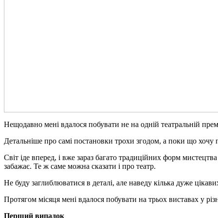
Нещодавно мені вдалося побувати не на одній театральній прем’є
Детальніше про самі постановки трохи згодом, а поки що хочу п
Світ іде вперед, і вже зараз багато традиційних форм мистецтв
забажає. Те ж саме можна сказати і про театр.
Не буду заглиблюватися в деталі, але наведу кілька дуже цікави
Протягом місяця мені вдалося побувати на трьох виставах у різ
Перший випадок