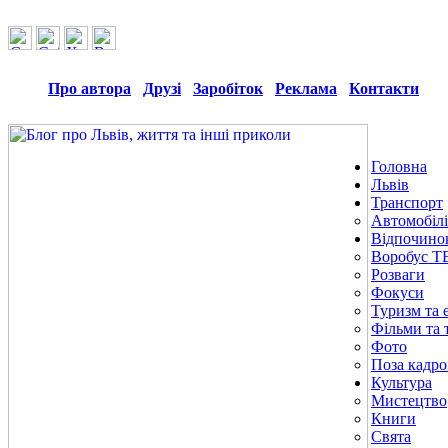
Про автора
Друзі
Заробіток
Реклама
Контакти
Головна
Львів
Транспорт
Автомобілі
Відпочино
Воробус Т
Розваги
Фокуси
Туризм та е
Фільми та 
Фото
Поза кадр
Культура
Мистецтво
Книги
Свята