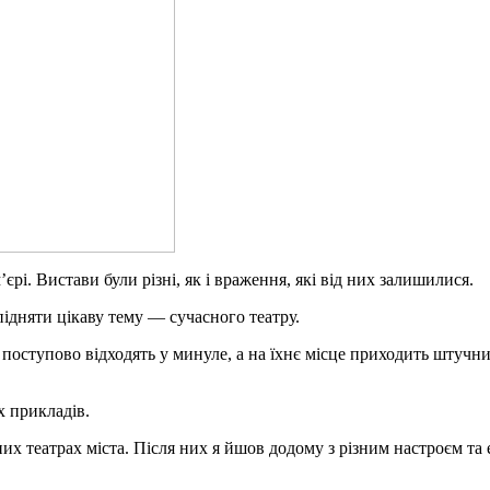
рі. Вистави були різні, як і враження, які від них залишилися.
ідняти цікаву тему — сучасного театру.
а поступово відходять у минуле, а на їхнє місце приходить штучн
х прикладів.
них театрах міста. Після них я йшов додому з різним настроєм та