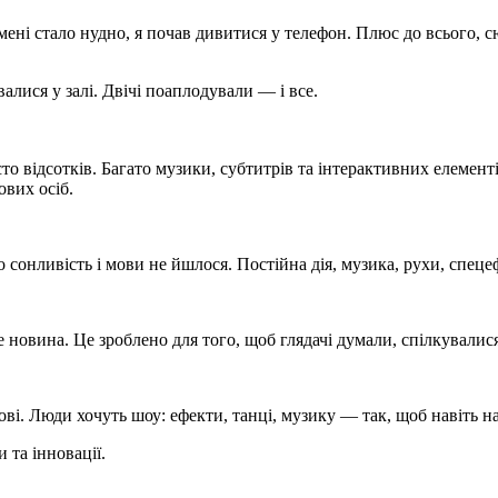
мені стало нудно, я почав дивитися у телефон. Плюс до всього, с
алися у залі. Двічі поаплодували — і все.
о відсотків. Багато музики, субтитрів та інтерактивних елементі
ових осіб.
о сонливість і мови не йшлося. Постійна дія, музика, рухи, спец
 новина. Це зроблено для того, щоб глядачі думали, спілкувалися 
ві. Люди хочуть шоу: ефекти, танці, музику — так, щоб навіть на
 та інновації.