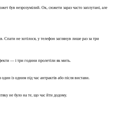
южет був незрозумілий. Ок, сюжети зараз часто заплутані, але
в. Спати не хотілося, у телефон заглянув лише раз за три
ефекти — і три години пролетіли як мить.
один із одним під час антрактів або після вистави.
тяку не було на те, що час йти додому.