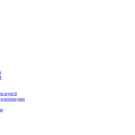
к
В
кскурсії
телепередачі
ом