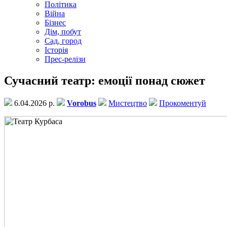
Політика
Війна
Бізнес
Дім, побут
Сад, город
Історія
Прес-релізи
Сучасний театр: емоції понад сюжет
6.04.2026 р.
Vorobus
Мистецтво
Прокоментуй