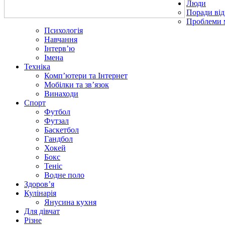
Люди
Поради від
Проблеми 
Психологія
Навчання
Інтерв’ю
Імена
Техніка
Комп’ютери та Інтернет
Мобілки та зв’язок
Винаходи
Спорт
Футбол
Футзал
Баскетбол
Гандбол
Хокей
Бокс
Теніс
Водне поло
Здоров’я
Кулінарія
Янусина кухня
Для дівчат
Різне