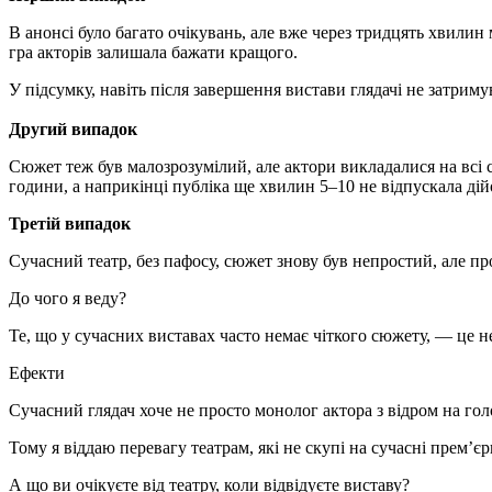
В анонсі було багато очікувань, але вже через тридцять хвилин 
гра акторів залишала бажати кращого.
У підсумку, навіть після завершення вистави глядачі не затримув
Другий випадок
Сюжет теж був малозрозумілий, але актори викладалися на всі ст
години, а наприкінці публіка ще хвилин 5–10 не відпускала дій
Третій випадок
Сучасний театр, без пафосу, сюжет знову був непростий, але пр
До чого я веду?
Те, що у сучасних виставах часто немає чіткого сюжету, — це не
Ефекти
Сучасний глядач хоче не просто монолог актора з відром на голо
Тому я віддаю перевагу театрам, які не скупі на сучасні прем’єри
А що ви очікуєте від театру, коли відвідуєте виставу?