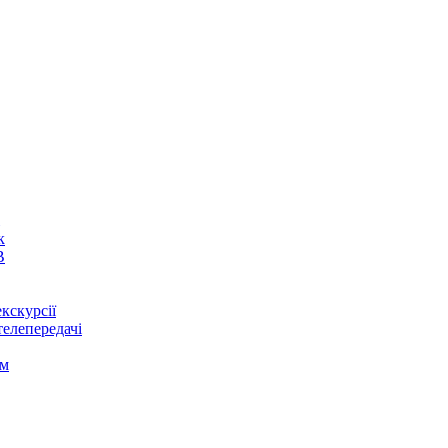
к
В
кскурсії
телепередачі
ом