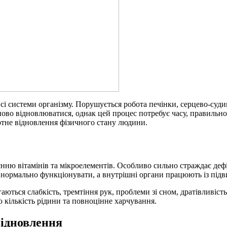
і системи організму. Порушується робота печінки, серцево-суди
пово відновлюватися, однак цей процес потребує часу, правильно
мотне відновлення фізичного стану людини.
ню вітамінів та мікроелементів. Особливо сильно страждає дефіц
ь нормально функціонувати, а внутрішні органи працюють із пі
аються слабкість, тремтіння рук, проблеми зі сном, дратівливіс
 кількість рідини та повноцінне харчування.
відновлення