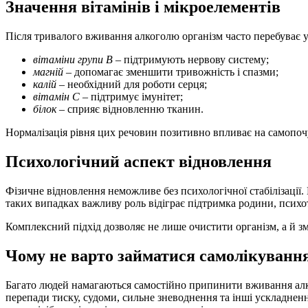
Значення вітамінів і мікроелементів
Після тривалого вживання алкоголю організм часто перебуває 
вітаміни групи B
– підтримують нервову систему;
магній
– допомагає зменшити тривожність і спазми;
калій
– необхідний для роботи серця;
вітамін C
– підтримує імунітет;
білок
– сприяє відновленню тканин.
Нормалізація рівня цих речовин позитивно впливає на самопоч
Психологічний аспект відновлення
Фізичне відновлення неможливе без психологічної стабілізації
таких випадках важливу роль відіграє підтримка родини, психот
Комплексний підхід дозволяє не лише очистити організм, а й з
Чому не варто займатися самолікуванн
Багато людей намагаються самостійно припинити вживання алко
перепади тиску, судоми, сильне зневоднення та інші ускладнен