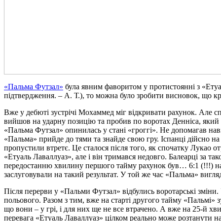
«Пальма Футзал»
була явним фаворитом у протистоянні з «Етуал
підтвердження. – А. Т.), то можна було зробити висновок, що 
Вже у дебюті зустрічі Мохаммед міг відкривати рахунок. Але сп
вийшов на ударну позицію та пробив по воротах Денніса, який 
«Пальма Футзал» опинилась у стані «гроггі». Не допомагав наві
«Пальма» прийде до тями та знайде свою гру. Іспанці дійсно на
пропустили втретє. Це сталося після того, як спочатку Лукао от
«Етуаль Лаваллуаз», але і він тримався недовго. Балеарці за та
передостанню хвилину першого тайму рахунок був… 6:1 (!!!) на 
заслуговували на такий результат. У той же час «Пальма» вигля
Після перерви у «Пальми Футзал» відбулись воротарські зміни.
польового. Разом з тим, вже на старті другого тайму «Пальмі» з
що вони – у грі, і для них ще не все втрачено. А вже на 25-й х
перевага «Етуаль Лаваллуаз» цілком реально може розтанути на 