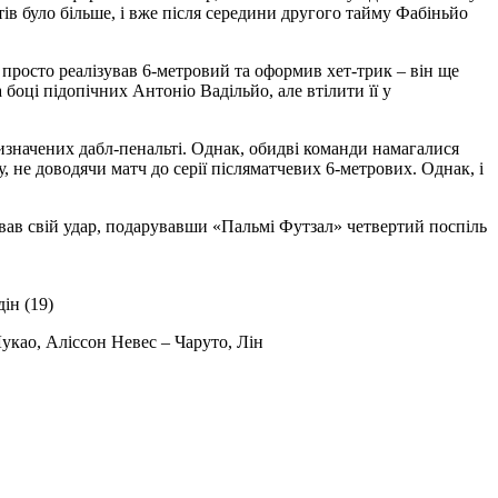
тів було більше, і вже після середини другого тайму Фабіньйо
 просто реалізував 6-метровий та оформив хет-трик – він ще
боці підопічних Антоніо Вадільйо, але втілити її у
ризначених дабл-пенальті. Однак, обидві команди намагалися
 не доводячи матч до серії післяматчевих 6-метрових. Однак, і
ізував свій удар, подарувавши «Пальмі Футзал» четвертий поспіль
дін (19)
укао, Аліссон Невес – Чаруто, Лін