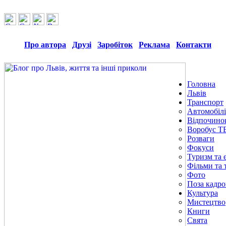
Про автора
Друзі
Заробіток
Реклама
Контакти
Головна
Львів
Транспорт
Автомобілі
Відпочино
Воробус Т
Розваги
Фокуси
Туризм та е
Фільми та 
Фото
Поза кадр
Культура
Мистецтво
Книги
Свята