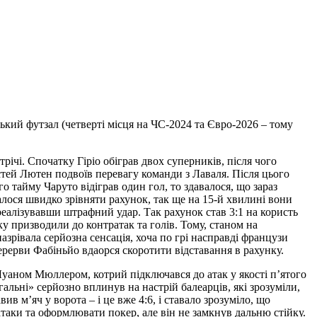
ький футзал (четверті місця на ЧС-2024 та Євро-2026 – тому
ічі. Спочатку Гіріо обіграв двох суперників, після чого
стей Лютен подвоїв перевагу команди з Лаваля. Після цього
о тайму Чаруто відіграв один гол, то здавалося, що зараз
далося швидко зрівняти рахунок, так ще на 15-й хвилині вони
 реалізувавши штрафний удар. Так рахунок став 3:1 на користь
мку призводили до контратак та голів. Тому, станом на
зрівала серйозна сенсація, хоча по грі насправді французи
ерерви Фабіньйо вдаорся скоротити відставання в рахунку.
Луаном Мюллером, котрий підключався до атак у якості п’ятого
гальні» серйозно вплинув на настрій балеарців, які зрозуміли,
в м’яч у ворота – і це вже 4:6, і ставало зрозуміло, що
атаки та оформлювати покер, але він не замкнув дальню стійку.