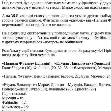
І це, по суті, був один з небагатьох моментів у французів у др
дальнім ударом у нижній кут воріт Марке скоротив відставання 
А на 36-й хвилині стався ключовий епізод усього другого тайм
зробив рахунок рівним. Фантастичний «камбек» від «Пальми Футза
переможний гол острів’янам не вдалося.
На відміну від екстра-таймів у попередньому матчі, у цьому пі
застосовувати гру вп’ятьох, щоб саме завдяки «штучній» більшо
у другому півфіналі без «лотереї» не обійшлося.
Розв’язка у серії пенальті була драматичною. За рахунку 4:4 Гі
вихід до фіналу Ліги чемпіонів.
«Пальма Футзал» (Іспанія) – «Етуаль Лаваллуаз» (Франція) – 
Голи: Чаруто (10), Фабіньйо (20, 32, 36 – з 6-метрового), Мачадо (
«Пальма Футзал»: Денніс (Карлос Баррон, 21; Луан Мюллер, 24)
«Етуаль Лаваллуаз»: Марке, Донгмо – Мухудін, Баккалі, Лютен,
Попередження: Лукао (14), Фабіньйо (26), Ернесто (27)
Серія пенальті:
Мухудін – 0:1
Фабіньйо – 1:1
Мохаммед – 1:2