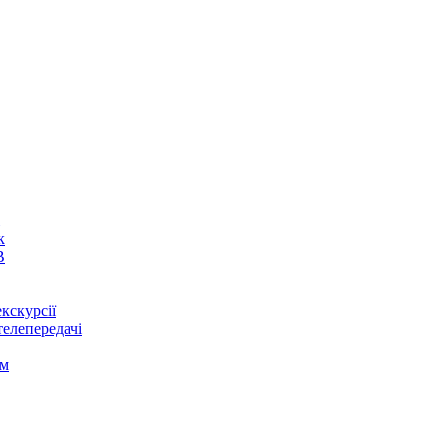
к
В
кскурсії
телепередачі
ом