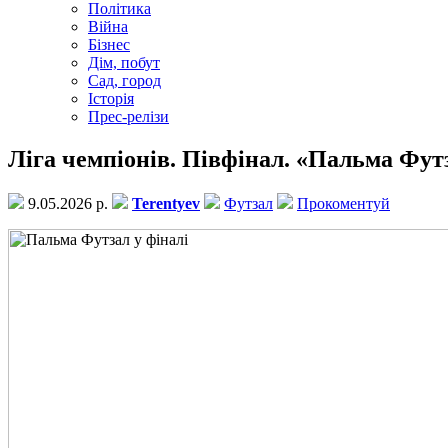
Політика
Війна
Бізнес
Дім, побут
Сад, город
Історія
Прес-релізи
Ліга чемпіонів. Півфінал. «Пальма Футза
9.05.2026 р.
Terentyev
Футзал
Прокоментуй