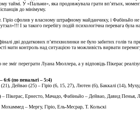
угому таймі. У «Пальми», яка продовжувала грати вп’ятьох, момен
іспанців до мінімуму.
у. Гіріо сфолив у власному штрафному майданчику, і Фабіньйо не
л»!!! І за такого перебігу подій психологічна перевага була на 
вфіналі дві додаткових п’ятихвилинки не було забитих голів та п
сті мати контроль над ситуацією та можливість вирвати перемогу,
ріо не зміг переграти Луана Мюллера, а у відповідь Пікерас реал
6:6 (по пенальті – 5:4)
21), Дейвао (25) – Гіріо (6, 15, 27), Лютен (6), Баккалі (14), Муху
 – Пікерас, Ернесто, Мачадо, Фабіньйо – Дейвао, Давид Пенья, Л
 Мохаммед – Мергу, Гіріо, Ель-Месрар, Т. Кольскі