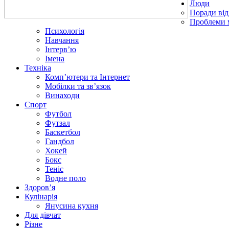
Люди
Поради від
Проблеми 
Психологія
Навчання
Інтерв’ю
Імена
Техніка
Комп’ютери та Інтернет
Мобілки та зв’язок
Винаходи
Спорт
Футбол
Футзал
Баскетбол
Гандбол
Хокей
Бокс
Теніс
Водне поло
Здоров’я
Кулінарія
Янусина кухня
Для дівчат
Різне