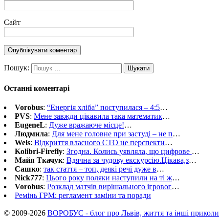
Сайт
Пошук:
Останні коментарі
Vorobus
:
“Енергія хліба” поступилася – 4:5
…
PVS
:
Мене завжди цікавила така математик
…
EugeneL
:
Дуже вражаюче місце!
…
Людмила
:
Для мене головне при застуді – не п
…
Wels
:
Відкриття власного СТО це перспекти
…
Kolibri-Firefly
:
Згодна. Колись уявляла, що цифрове
…
Майя Ткачук
:
Вдячна за чудову екскурсію.Цікава,з
…
Сашко
:
так стаття – топ, деякі речі дуже в
…
Nick777
:
Цього року поляки наступили на ті ж
…
Vorobus
:
Розклад матчів вирішального ігровог
…
Ремінь ГРМ: регламент заміни та поради
© 2009-2026
ВОРОБУС - блог про Львів, життя та інші приколи