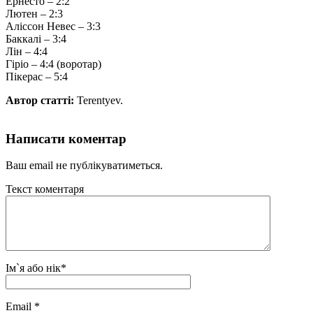
Ернесто – 2:2
Лютен – 2:3
Аліссон Невес – 3:3
Баккалі – 3:4
Лін – 4:4
Гіріо – 4:4 (воротар)
Пікерас – 5:4
Автор статті:
Terentyev.
Написати коментар
Ваш email не публікуватиметься.
Текст коментаря
Ім`я або нік
*
Email
*