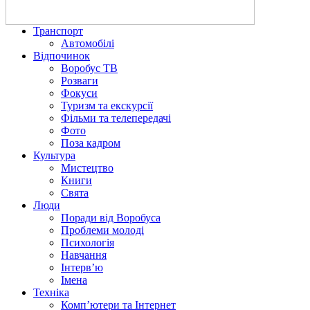
Транспорт
Автомобілі
Відпочинок
Воробус ТВ
Розваги
Фокуси
Туризм та екскурсії
Фільми та телепередачі
Фото
Поза кадром
Культура
Мистецтво
Книги
Свята
Люди
Поради від Воробуса
Проблеми молоді
Психологія
Навчання
Інтерв’ю
Імена
Техніка
Комп’ютери та Інтернет