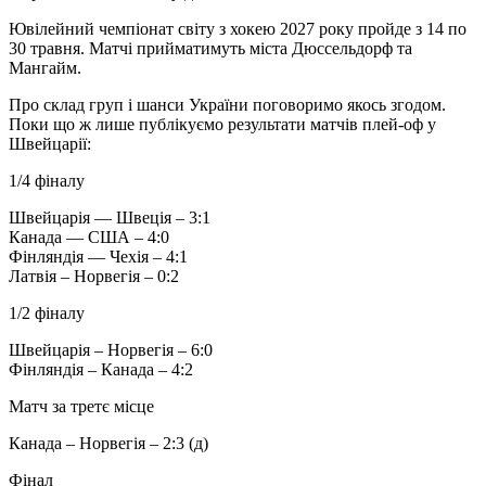
Ювілейний чемпіонат світу з хокею 2027 року пройде з 14 по
30 травня. Матчі прийматимуть міста Дюссельдорф та
Мангайм.
Про склад груп і шанси України поговоримо якось згодом.
Поки що ж лише публікуємо результати матчів плей-оф у
Швейцарії:
1/4 фіналу
Швейцарія — Швеція – 3:1
Канада — США – 4:0
Фінляндія — Чехія – 4:1
Латвія – Норвегія – 0:2
1/2 фіналу
Швейцарія – Норвегія – 6:0
Фінляндія – Канада – 4:2
Матч за третє місце
Канада – Норвегія – 2:3 (д)
Фінал