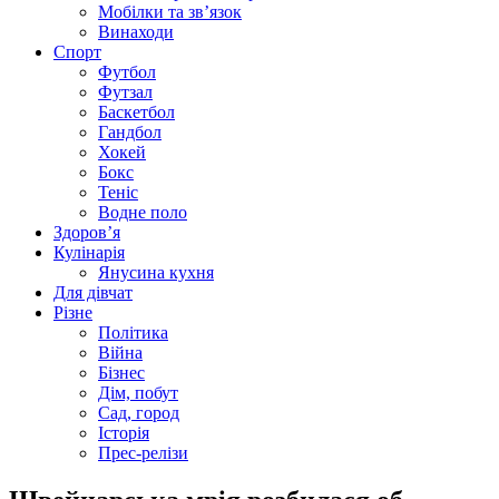
Мобілки та зв’язок
Винаходи
Спорт
Футбол
Футзал
Баскетбол
Гандбол
Хокей
Бокс
Теніс
Водне поло
Здоров’я
Кулінарія
Янусина кухня
Для дівчат
Різне
Політика
Війна
Бізнес
Дім, побут
Сад, город
Історія
Прес-релізи