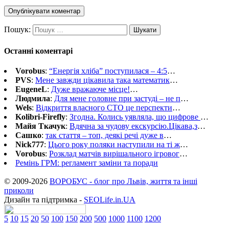
Пошук:
Останні коментарі
Vorobus
:
“Енергія хліба” поступилася – 4:5
…
PVS
:
Мене завжди цікавила така математик
…
EugeneL
:
Дуже вражаюче місце!
…
Людмила
:
Для мене головне при застуді – не п
…
Wels
:
Відкриття власного СТО це перспекти
…
Kolibri-Firefly
:
Згодна. Колись уявляла, що цифрове
…
Майя Ткачук
:
Вдячна за чудову екскурсію.Цікава,з
…
Сашко
:
так стаття – топ, деякі речі дуже в
…
Nick777
:
Цього року поляки наступили на ті ж
…
Vorobus
:
Розклад матчів вирішального ігровог
…
Ремінь ГРМ: регламент заміни та поради
© 2009-2026
ВОРОБУС - блог про Львів, життя та інші
приколи
Дизайн та підтримка -
SEOLife.in.UA
5
10
15
20
50
100
150
200
500
1000
1100
1200