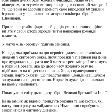
Але іншої думки були хокеїсти Фінляндії. Якщо бути
відвертим, то «суомі» виглядали краще в основний час гри. І
те, що вони не здобули перемогу саме впродовж 60 хвилин
ігрового часу, — виключно заслуга голкіпера збірної
Швейцарії.
Проте в овертаймі фарт швейцарців уже закінчився, і фіни
вп’яте у своїй історії здобули титул найкращої команди
планети.
У матчі ж за «бронзу» грянула сенсація.
Канада, яка приїхала на цю першість далеко не останніми
людьми у світовому хокеї, після поразки у півфіналі від фінів
примудрилася програти ще й матч за третє місце. І не комусь,
а збірній Норвегії, яка до цього часу жодного разу не
підіймалася на п’єдестал пошани. Хоча, справедливості
заради, варто сказати, що представники Скандинавії цілком
заслужили на це досягнення. Норвегія дуже гідно виглядала
на цьому чемпіонаті.
Покинули ж еліту цього разу збірні Великої Британії та Італії.
Їм на заміну, як відомо, прийдуть Україна та Казахстан, які
наступного року на майданчиках Німеччини спробують
закріпитися в елітному дивізіоні.