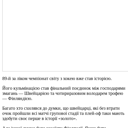
89-й за ліком чемпіонат світу з хокею вже став історією.
Його кульмінацією став фінальний поєдинок між господарями
змагань — Швейцарією та чотириразовим володарем трофею
— Фінляндією.
Багато хто схилявся до думки, що швейцарці, які без втрати
очок пройшли всі матчі групової стадії та плей-оф таки мають
здобути своє перше в історії «золото».