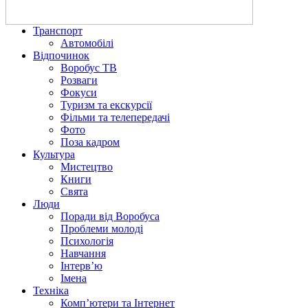
Транспорт
Автомобілі
Відпочинок
Воробус ТВ
Розваги
Фокуси
Туризм та екскурсії
Фільми та телепередачі
Фото
Поза кадром
Культура
Мистецтво
Книги
Свята
Люди
Поради від Воробуса
Проблеми молоді
Психологія
Навчання
Інтерв’ю
Імена
Техніка
Комп’ютери та Інтернет