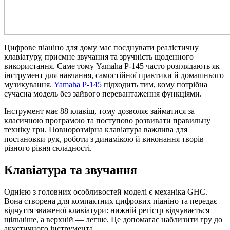
Цифрове піаніно для дому має поєднувати реалістичну
клавіатуру, приємне звучання та зручність щоденного
використання. Саме тому Yamaha P-145 часто розглядають як
інструмент для навчання, самостійної практики й домашнього
музикування.
Yamaha P-145
підходить тим, кому потрібна
сучасна модель без зайвого перевантаження функціями.
Інструмент має 88 клавіш, тому дозволяє займатися за
класичною програмою та поступово розвивати правильну
техніку гри. Повнорозмірна клавіатура важлива для
постановки рук, роботи з динамікою й виконання творів
різного рівня складності.
Клавіатура та звучання
Однією з головних особливостей моделі є механіка GHC.
Вона створена для компактних цифрових піаніно та передає
відчуття зваженої клавіатури: нижній регістр відчувається
щільніше, а верхній — легше. Це допомагає наблизити гру до
акустичного інструмента.