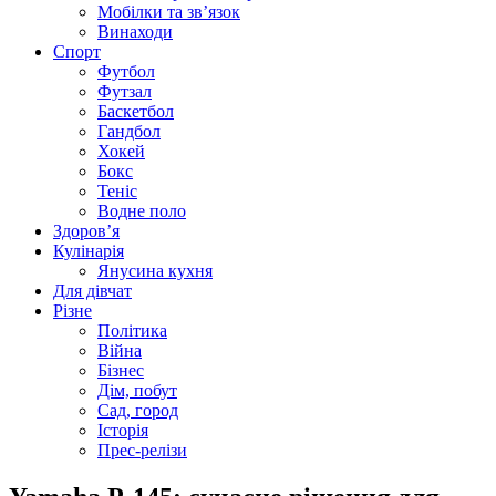
Мобілки та зв’язок
Винаходи
Спорт
Футбол
Футзал
Баскетбол
Гандбол
Хокей
Бокс
Теніс
Водне поло
Здоров’я
Кулінарія
Янусина кухня
Для дівчат
Різне
Політика
Війна
Бізнес
Дім, побут
Сад, город
Історія
Прес-релізи