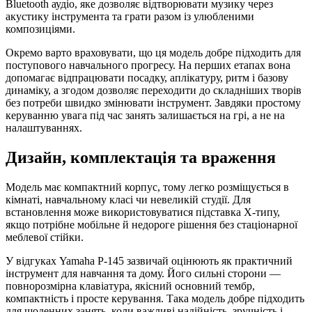
Bluetooth аудіо, яке дозволяє відтворювати музику через
акустику інструмента та грати разом із улюбленими
композиціями.
Окремо варто враховувати, що ця модель добре підходить для
поступового навчального прогресу. На перших етапах вона
допомагає відпрацювати посадку, аплікатуру, ритм і базову
динаміку, а згодом дозволяє переходити до складніших творів
без потреби швидко змінювати інструмент. Завдяки простому
керуванню увага під час занять залишається на грі, а не на
налаштуваннях.
Дизайн, комплектація та враження
Модель має компактний корпус, тому легко розміщується в
кімнаті, навчальному класі чи невеликій студії. Для
встановлення може використовуватися підставка X-типу,
якщо потрібне мобільне й недороге рішення без стаціонарної
меблевої стійки.
У відгуках Yamaha P-145 зазвичай оцінюють як практичний
інструмент для навчання та дому. Його сильні сторони —
повнорозмірна клавіатура, якісний основний тембр,
компактність і просте керування. Така модель добре підходить
для щоденних занять, коли важливі надійність, зручність і