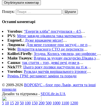
Пошук:
Останні коментарі
Vorobus
:
“Енергія хліба” поступилася – 4:5
…
PVS
:
Мене завжди цікавила така математик
…
EugeneL
:
Дуже вражаюче місце!
…
Людмила
:
Для мене головне при застуді – не п
…
Wels
:
Відкриття власного СТО це перспекти
…
Kolibri-Firefly
:
Згодна. Колись уявляла, що цифрове
…
Майя Ткачук
:
Вдячна за чудову екскурсію.Цікава,з
…
Сашко
:
так стаття – топ, деякі речі дуже в
…
Nick777
:
Цього року поляки наступили на ті ж
…
Vorobus
:
Розклад матчів вирішального ігровог
…
Ремінь ГРМ: регламент заміни та поради
© 2009-2026
ВОРОБУС - блог про Львів, життя та інші
приколи
Дизайн та підтримка -
SEOLife.in.UA
5
10
15
20
50
100
150
200
500
1000
1100
1200