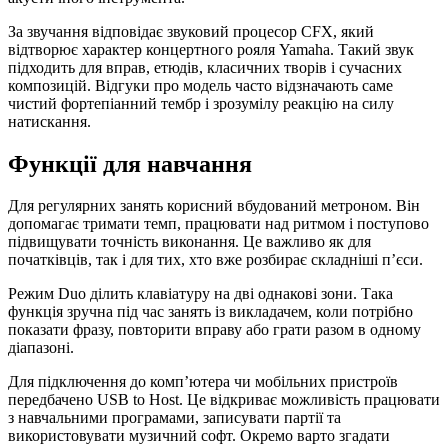
За звучання відповідає звуковий процесор CFX, який
відтворює характер концертного рояля Yamaha. Такий звук
підходить для вправ, етюдів, класичних творів і сучасних
композицій. Відгуки про модель часто відзначають саме
чистий фортепіанний тембр і зрозумілу реакцію на силу
натискання.
Функції для навчання
Для регулярних занять корисний вбудований метроном. Він
допомагає тримати темп, працювати над ритмом і поступово
підвищувати точність виконання. Це важливо як для
початківців, так і для тих, хто вже розбирає складніші п’єси.
Режим Duo ділить клавіатуру на дві однакові зони. Така
функція зручна під час занять із викладачем, коли потрібно
показати фразу, повторити вправу або грати разом в одному
діапазоні.
Для підключення до комп’ютера чи мобільних пристроїв
передбачено USB to Host. Це відкриває можливість працювати
з навчальними програмами, записувати партії та
використовувати музичний софт. Окремо варто згадати