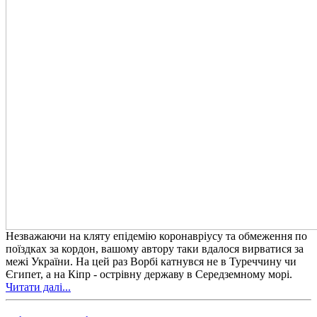
Незважаючи на кляту епідемію коронавріусу та обмеження по
поїздках за кордон, вашому автору таки вдалося вирватися за
межі України. На цей раз Ворбі катнувся не в Туреччину чи
Єгипет, а на Кіпр - острівну державу в Середземному морі.
Читати далі...