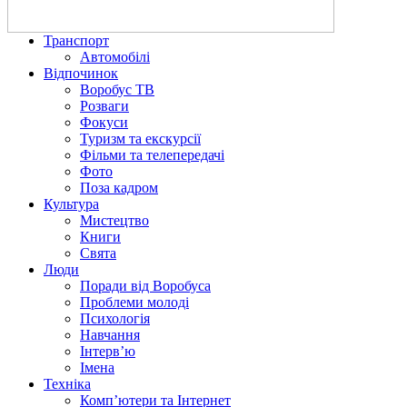
Транспорт
Автомобілі
Відпочинок
Воробус ТВ
Розваги
Фокуси
Туризм та екскурсії
Фільми та телепередачі
Фото
Поза кадром
Культура
Мистецтво
Книги
Свята
Люди
Поради від Воробуса
Проблеми молоді
Психологія
Навчання
Інтерв’ю
Імена
Техніка
Комп’ютери та Інтернет