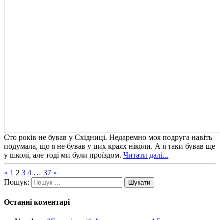
Сто років не бував у Східниці. Недаремно моя подруга навіть
подумала, що я не бував у цих краях ніколи. А я таки бував ще
у школі, але тоді ми були проїздом.
Читати далі...
«
1
2
3
4
…
37
»
Пошук:
Останні коментарі