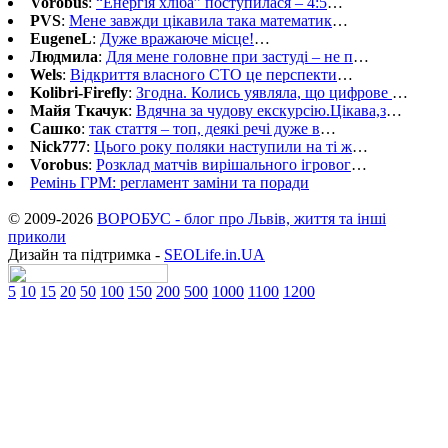
Vorobus
:
“Енергія хліба” поступилася – 4:5
…
PVS
:
Мене завжди цікавила така математик
…
EugeneL
:
Дуже вражаюче місце!
…
Людмила
:
Для мене головне при застуді – не п
…
Wels
:
Відкриття власного СТО це перспекти
…
Kolibri-Firefly
:
Згодна. Колись уявляла, що цифрове
…
Майя Ткачук
:
Вдячна за чудову екскурсію.Цікава,з
…
Сашко
:
так стаття – топ, деякі речі дуже в
…
Nick777
:
Цього року поляки наступили на ті ж
…
Vorobus
:
Розклад матчів вирішального ігровог
…
Ремінь ГРМ: регламент заміни та поради
© 2009-2026
ВОРОБУС - блог про Львів, життя та інші
приколи
Дизайн та підтримка -
SEOLife.in.UA
5
10
15
20
50
100
150
200
500
1000
1100
1200