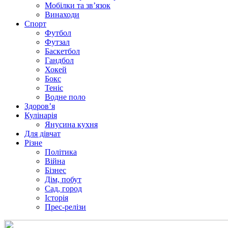
Мобілки та зв’язок
Винаходи
Спорт
Футбол
Футзал
Баскетбол
Гандбол
Хокей
Бокс
Теніс
Водне поло
Здоров’я
Кулінарія
Янусина кухня
Для дівчат
Різне
Політика
Війна
Бізнес
Дім, побут
Сад, город
Історія
Прес-релізи