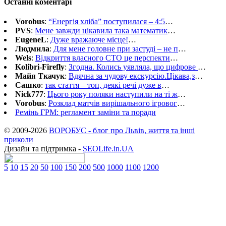
Останні коментарі
Vorobus
:
“Енергія хліба” поступилася – 4:5
…
PVS
:
Мене завжди цікавила така математик
…
EugeneL
:
Дуже вражаюче місце!
…
Людмила
:
Для мене головне при застуді – не п
…
Wels
:
Відкриття власного СТО це перспекти
…
Kolibri-Firefly
:
Згодна. Колись уявляла, що цифрове
…
Майя Ткачук
:
Вдячна за чудову екскурсію.Цікава,з
…
Сашко
:
так стаття – топ, деякі речі дуже в
…
Nick777
:
Цього року поляки наступили на ті ж
…
Vorobus
:
Розклад матчів вирішального ігровог
…
Ремінь ГРМ: регламент заміни та поради
© 2009-2026
ВОРОБУС - блог про Львів, життя та інші
приколи
Дизайн та підтримка -
SEOLife.in.UA
5
10
15
20
50
100
150
200
500
1000
1100
1200