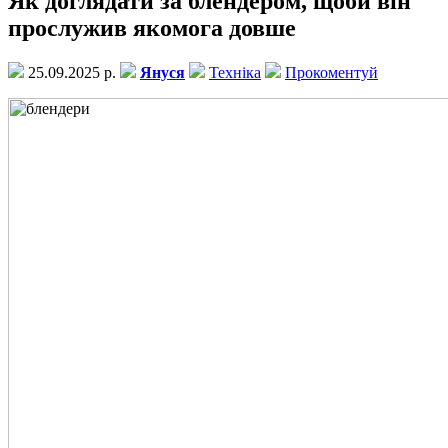
Як доглядати за блендером, щоби він
прослужив якомога довше
25.09.2025 р.
Януся
Техніка
Прокоментуй