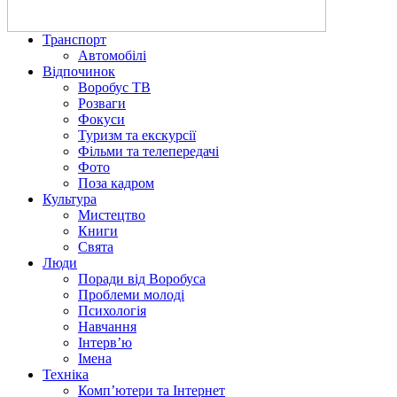
Транспорт
Автомобілі
Відпочинок
Воробус ТВ
Розваги
Фокуси
Туризм та екскурсії
Фільми та телепередачі
Фото
Поза кадром
Культура
Мистецтво
Книги
Свята
Люди
Поради від Воробуса
Проблеми молоді
Психологія
Навчання
Інтерв’ю
Імена
Техніка
Комп’ютери та Інтернет