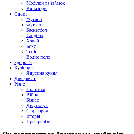
Мобілки та зв’язок
Винаходи
Спорт
Футбол
Футзал
Баскетбол
Гандбол
Хокей
Бокс
Теніс
Водне поло
Здоров’я
Кулінарія
Янусина кухня
Для дівчат
Різне
Політика
Війна
Бізнес
Дім, побут
Сад, город
Історія
Прес-релізи