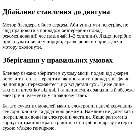
Дбайливе ставлення до двигуна
Мотор блендера є його серцем. Аби уникнути перегріву, не
слід працювати з приладом безперервно понад
рекомендований час (зазвичай 1–3 хвилини). Якщо потрібно
приготувати велику порцію, краще робити паузи, даючи
мотору охолонути.
Зберігання у правильних умовах
Блендер бажано зберігати в сухому місці, подалі від джерел
вологи та тепла. Перед тим, як поставити прилад у шафу чи
на полицю, переконайтеся, що всі деталі сухі. Це не лише
захистить техніку від цвілі та неприємних запахів, а й збереже
електричні елементи у справному стані.
Багато сучасних моделей мають електронні панелі керування,
сенсорні кнопки та додаткові режими. Важливо не допускати
потрапляння води на електронні частини. Якщо раптом на
корпус потрапили краплі рідини, їх потрібно відразу витерти
сухою м’якою ганчіркою.