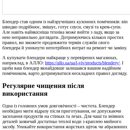
Блендер став одним із найзручніших кухонних помічників: він
швидко подрібнює, змішує, готує соуси, смузі та крем-супи.
Але навіть найякісніша техніка може вийти з ладу, якщо за
нею неправильно доглядати. Дотримуючись кількох простих
правил, ви зможете продовжити термін служби свого
блендера й уникнути непотрібних витрат на ремонт чи заміну.
А купувати блендери найкраще у перевірених магазинах,
наприклад, в АЛЛО:
https://allo.ua/ua/l-viv/products/blendery/
. І
щоби ваш блендер якнайдовше залишався вашим надійним
помічником, варто дотримуватися нескладних правил догляду.
Регулярне чищення після
використання
Одна із головних умов довговічності – чистота. Блендер
необхідно мити відразу після приготування, не допускаючи
засихання продуктів на стінках та лезах. Для чаші та знімних
деталей зазвичай достатньо теплої води з краплею мийного
засобу. Уникайте використання жорстких щіток чи абразивних