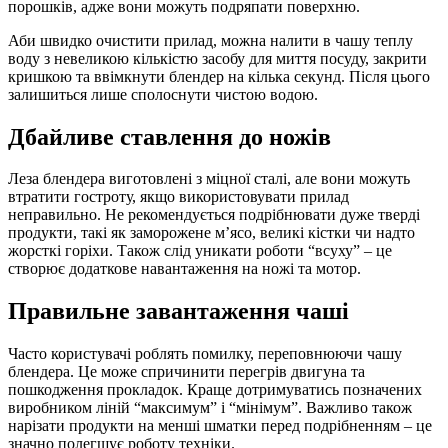
порошків, адже вони можуть подряпати поверхню.
Аби швидко очистити прилад, можна налити в чашу теплу
воду з невеликою кількістю засобу для миття посуду, закрити
кришкою та ввімкнути блендер на кілька секунд. Після цього
залишиться лише сполоснути чистою водою.
Дбайливе ставлення до ножів
Леза блендера виготовлені з міцної сталі, але вони можуть
втратити гостроту, якщо використовувати прилад
неправильно. Не рекомендується подрібнювати дуже тверді
продукти, такі як заморожене м’ясо, великі кістки чи надто
жорсткі горіхи. Також слід уникати роботи “всуху” – це
створює додаткове навантаження на ножі та мотор.
Правильне завантаження чаші
Часто користувачі роблять помилку, переповнюючи чашу
блендера. Це може спричинити перегрів двигуна та
пошкодження прокладок. Краще дотримуватись позначених
виробником ліній “максимум” і “мінімум”. Важливо також
нарізати продукти на менші шматки перед подрібненням – це
значно полегшує роботу техніки.