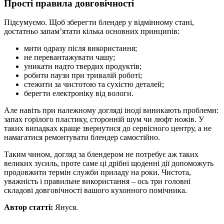
Прості правила довговічності
Підсумуємо. Щоб зберегти блендер у відмінному стані,
достатньо запам’ятати кілька основних принципів:
мити одразу після використання;
не перевантажувати чашу;
уникати надто твердих продуктів;
робити паузи при тривалій роботі;
стежити за чистотою та сухістю деталей;
берегти електроніку від вологи.
Але навіть при належному догляді іноді виникають проблеми:
запах горілого пластику, сторонній шум чи люфт ножів. У
таких випадках краще звернутися до сервісного центру, а не
намагатися ремонтувати блендер самостійно.
Таким чином, догляд за блендером не потребує аж таких
великих зусиль, проте саме ці дрібні щоденні дії допоможуть
продовжити термін служби приладу на роки. Чистота,
уважність і правильне використання – ось три головні
складові довговічності вашого кухонного помічника.
Автор статті:
Януся.