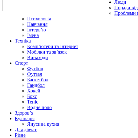
Люди
Поради від
Проблеми 
Психологія
Навчання
Інтерв’ю
Імена
Техніка
Комп’ютери та Інтернет
Мобілки та зв’язок
Винаходи
Спорт
Футбол
Футзал
Баскетбол
Гандбол
Хокей
Бокс
Теніс
Водне поло
Здоров’я
Кулінарія
Янусина кухня
Для дівчат
Різне