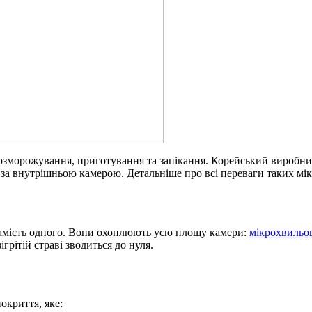
озморожування, приготування та запікання. Корейський виробник
а внутрішньою камерою. Детальніше про всі переваги таких мікр
 замість одного. Вони охоплюють усю площу камери:
мікрохвильов
грітій страві зводиться до нуля.
окриття, яке: