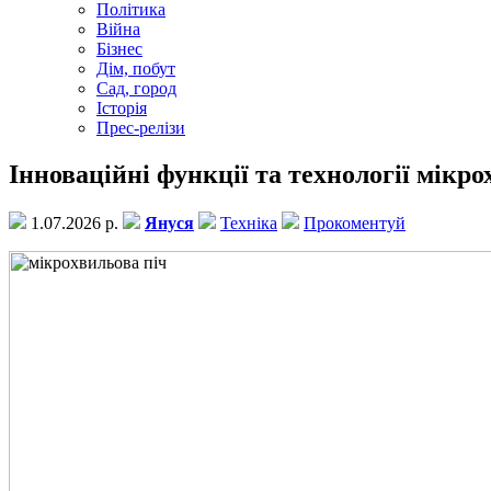
Політика
Війна
Бізнес
Дім, побут
Сад, город
Історія
Прес-релізи
Інноваційні функції та технології мікр
1.07.2026 р.
Януся
Техніка
Прокоментуй