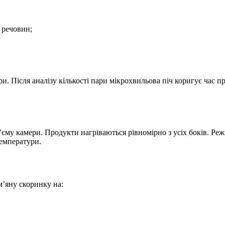
 речовин;
и. Після аналізу кількості пари мікрохвильова піч коригує час 
єму камери. Продукти нагріваються рівномірно з усіх боків. Режи
температури.
’яну скоринку на: