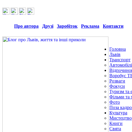
Про автора
Друзі
Заробіток
Реклама
Контакти
Головна
Львів
Транспорт
Автомобілі
Відпочино
Воробус Т
Розваги
Фокуси
Туризм та е
Фільми та 
Фото
Поза кадр
Культура
Мистецтво
Книги
Свята