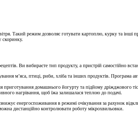
вітря. Такий режим дозволяє готувати картоплю, курку та інші п
 скоринку.
цептів. Ви вибираєте тип продукту, а пристрій самостійно встан
ання м’яса, птиці, риби, хліба та інших продуктів. Програма а
ля приготування домашнього йогурту та підйому дріжджового тіс
сивного нагрівання, щоб їжа залишалася теплою до подачі.
 знижує енергоспоживання в режимі очікування за рахунок відк
к можна дистанційно контролювати роботу мікрохвильовки.