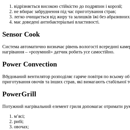
відрізняється високою стійкістю до подряпин і корозії;
не вбирає забруднення під час приготування страв;
легко очищається від жиру та залишків їжі без абразивних
має доведені антибактеріальні властивості.
Sensor Cook
Система автоматично визначає рівень вологості всередині камер
нагрівання – «розумний» датчик робить усе самостійно.
Power Convection
Вбудований вентилятор розподіляє гаряче повітря по всьому об’
приготування овочів та інших страв, які вимагають стабільної 
PowerGrill
Потужний нагрівальний елемент гриля допомагає отримати рум
м’ясі;
рибі;
овочах;