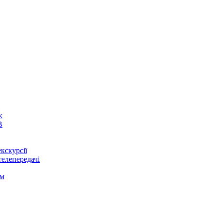
к
В
кскурсії
телепередачі
ом