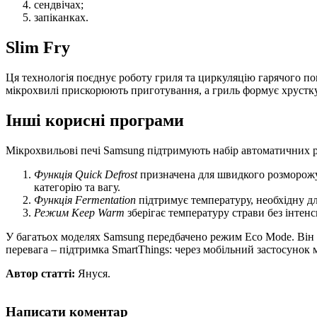
сендвічах;
запіканках.
Slim Fry
Ця технологія поєднує роботу гриля та циркуляцію гарячого по
мікрохвилі прискорюють приготування, а гриль формує хрустку
Інші корисні програми
Мікрохвильові печі Samsung підтримують набір автоматичних ре
Функція Quick Defrost
призначена для швидкого розморожув
категорію та вагу.
Функція Fermentation
підтримує температуру, необхідну д
Режим Keep Warm
зберігає температуру страви без інтен
У багатьох моделях Samsung передбачено режим Eco Mode. Він
перевага – підтримка SmartThings: через мобільний застосуно
Автор статті:
Януся.
Написати коментар