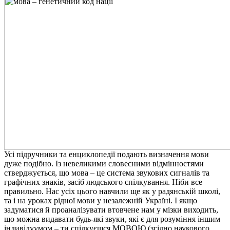
Усі підручники та енциклопедії подають визначення мови
дуже подібно. Із невеликими словесними відмінностями
стверджується, що мова – це система звукових сигналів та
графічних знаків, засіб людського спілкування. Ніби все
правильно. Нас усіх цього навчили ще як у радянській школі,
та і на уроках рідної мови у незалежній Україні. І якщо
задуматися й проаналізувати втовчене нам у мізки виходить,
що можна видавати будь-які звуки, які є для розуміння іншим
індивідуумом – ти спілкуєшся МОВОЮ (згідно наукового