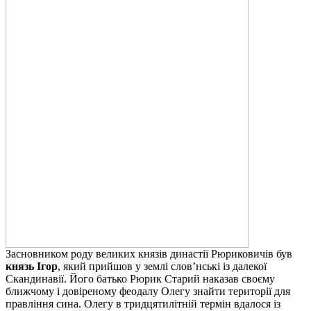
Засновником роду великих князів династії Рюриковичів був
князь Ігор
, який прийшов у землі слов’нські із далекої
Скандинавії. Його батько Рюрик Старий наказав своєму
ближчому і довіреному феодалу Олегу знайти території для
правління сина. Олегу в тридцятилітній термін вдалося із