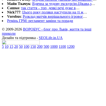
Майя Ткачук
:
Вдячна за чудову екскурсію.Цікава,з
…
Сашко
:
так стаття – топ, деякі речі дуже в
…
Nick777
:
Цього року поляки наступили на ті ж
…
Vorobus
:
Розклад матчів вирішального ігровог
…
Ремінь ГРМ: регламент заміни та поради
© 2009-2026
ВОРОБУС - блог про Львів, життя та інші
приколи
Дизайн та підтримка -
SEOLife.in.UA
5
10
15
20
50
100
150
200
500
1000
1100
1200