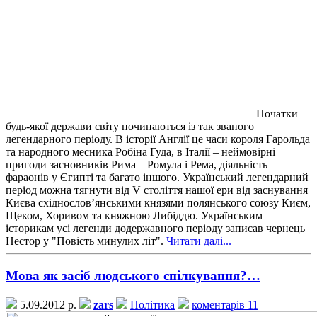
Початки
будь-якої держави світу починаються із так званого
легендарного періоду. В історії Англії це часи короля Гарольда
та народного месника Робіна Гуда, в Італії – неймовірні
пригоди засновників Рима – Ромула і Рема, діяльність
фараонів у Єгипті та багато іншого. Український легендарний
період можна тягнути від V століття нашої ери від заснування
Києва східнослов’янськими князями полянського союзу Києм,
Щеком, Хоривом та княжною Либіддю. Українським
історикам усі легенди додержавного періоду записав чернець
Нестор у "Повість минулих літ".
Читати далі...
Мова як засіб людського спілкування?…
5.09.2012 р.
zars
Політика
коментарів 11