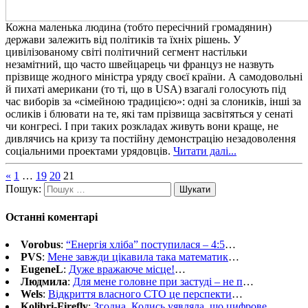
Кожна маленька людина (тобто пересічний громадянин)
держави залежить від політиків та їхніх рішень. У
цивілізованому світі політичний сегмент настільки
незамітний, що часто швейцарець чи француз не назвуть
прізвище жодного міністра уряду своєї країни. А самодовольні
й пихаті американи (то ті, що в USA) взагалі голосують під
час виборів за «сімейною традицією»: одні за слоників, інші за
осликів і блювати на те, які там прізвища засвітяться у сенаті
чи конгресі. І при таких розкладах живуть вони краще, не
дивлячись на кризу та постійну демонстрацію незадоволення
соціальними проектами урядовців.
Читати далі...
«
1
…
19
20
21
Пошук:
Останні коментарі
Vorobus
:
“Енергія хліба” поступилася – 4:5
…
PVS
:
Мене завжди цікавила така математик
…
EugeneL
:
Дуже вражаюче місце!
…
Людмила
:
Для мене головне при застуді – не п
…
Wels
:
Відкриття власного СТО це перспекти
…
Kolibri-Firefly
:
Згодна. Колись уявляла, що цифрове
…