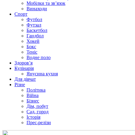
Мобілки та зв’язок
Винаходи
Спорт
Футбол
Футзал
Баскетбол
Гандбол
Хокей
Бокс
Теніс
Водне поло
Здоров’я
Кулінарія
Янусина кухня
Для дівчат
Різне
Політика
Війна
Бізнес
Дім, побут
Сад, город
Історія
Прес-релізи