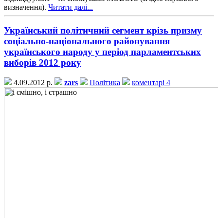
визначення).
Читати далі...
Український політичний сегмент крізь призму
соціально-національного районування
українського народу у період парламентських
виборів 2012 року
4.09.2012 р.
zars
Політика
коментарі 4