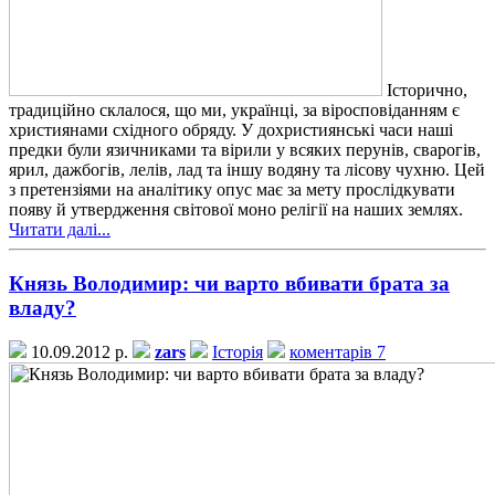
Історично,
традиційно склалося, що ми, українці, за віросповіданням є
християнами східного обряду. У дохристиянські часи наші
предки були язичниками та вірили у всяких перунів, сварогів,
ярил, дажбогів, лелів, лад та іншу водяну та лісову чухню. Цей
з претензіями на аналітику опус має за мету прослідкувати
появу й утвердження світової моно релігії на наших землях.
Читати далі...
Князь Володимир: чи варто вбивати брата за
владу?
10.09.2012 р.
zars
Історія
коментарів 7