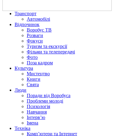
Транспорт
Автомобілі
Відпочинок
Воробус ТВ
Розваги
Фокуси
Туризм та екскурсії
Фільми та телепередачі
Фото
Поза кадром
Культура
Мистецтво
Книги
Свята
Люди
Поради від Воробуса
Проблеми молоді
Психологія
Навчання
Інтерв’ю
Імена
Техніка
Комп’ютери та Інтернет