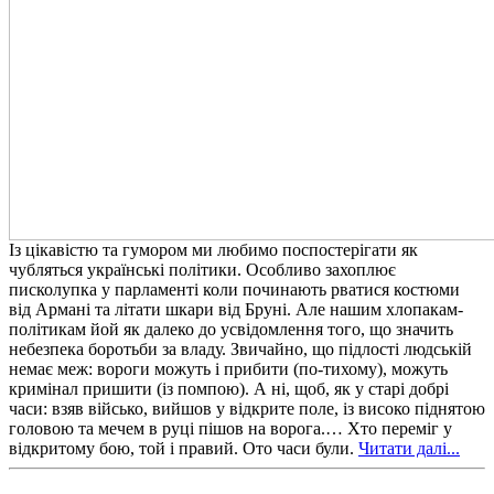
Із цікавістю та гумором ми любимо поспостерігати як
чубляться українські політики. Особливо захоплює
писколупка у парламенті коли починають рватися костюми
від Армані та літати шкари від Бруні. Але нашим хлопакам-
політикам йой як далеко до усвідомлення того, що значить
небезпека боротьби за владу. Звичайно, що підлості людській
немає меж: вороги можуть і прибити (по-тихому), можуть
кримінал пришити (із помпою). А ні, щоб, як у старі добрі
часи: взяв військо, вийшов у відкрите поле, із високо піднятою
головою та мечем в руці пішов на ворога.… Хто переміг у
відкритому бою, той і правий. Ото часи були.
Читати далі...