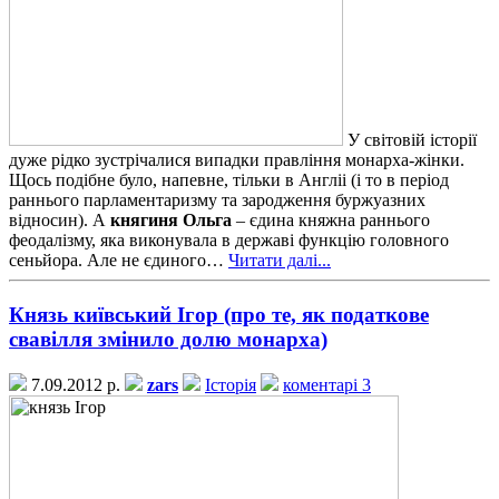
У світовій історії
дуже рідко зустрічалися випадки правління монарха-жінки.
Щось подібне було, напевне, тільки в Англіі (і то в період
раннього парламентаризму та зародження буржуазних
відносин). А
княгиня Ольга
– єдина княжна раннього
феодалізму, яка виконувала в державі функцію головного
сеньйора. Але не єдиного…
Читати далі...
Князь київський Ігор (про те, як податкове
свавілля змінило долю монарха)
7.09.2012 р.
zars
Історія
коментарі 3