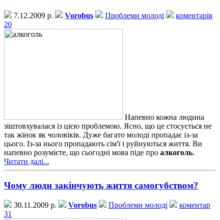
7.12.2009 р.
Vorobus
Проблеми молоді
коментарів
20
Напевно кожна людина
зіштовхувалася із цією проблемою. Ясно, що це стосується не
так жінок як чоловіків. Дуже багато молоді пропадає із-за
цього. Із-за нього пропадають сім'ї і руйнуються життя. Ви
напевно розумієте, що сьогодні мова піде про
алкоголь
.
Читати далі...
Чому люди закінчують життя самогубством?
30.11.2009 р.
Vorobus
Проблеми молоді
коментар
31