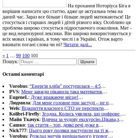
На прохання Ноторіуса Біга я
вирішив написати цю статтю, адже це актуальна тема на
даний час. Зараз все більше і більше людей матюкаються! Це
стосується і старших людей і дітей різного віку. Особливо ця
проблема широко стосується підростаючого покоління. Мат -
це вид нецензурної лексики. Він широко використовується у
всіх мовах і країнах, в тому числі і в Україні. Отож варто
вживати погані слова чи ні?
Читати далі...
«
1
…
99
100
101
Пошук:
Останні коментарі
Vorobus
:
“Енергія хліба” поступилася – 4:5
…
PVS
:
Мене завжди цікавила така математик
…
EugeneL
:
Дуже вражаюче місце!
…
Людмила
:
Для мене головне при застуді – не п
…
Wels
:
Відкриття власного СТО це перспекти
…
Kolibri-Firefly
:
Згодна. Колись уявляла, що цифрове
…
Майя Ткачук
:
Вдячна за чудову екскурсію.Цікава,з
…
Сашко
:
так стаття – топ, деякі речі дуже в
…
Nick777
:
Цього року поляки наступили на ті ж
…
Vorobus
:
Розклад матчів вирішального ігровог
…