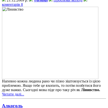
21.12.2009 р.
Vorobus
Проблеми молоді
коментарів 8
Напевно кожна людина рано чи пізно зіштовхується із цією
проблемою. Якщо тебе це вхопить, то потім позбутися його
дуже важко. Сьогодні мова піде про таку річ як
Лінивство.
Читати далі...
Алкоголь