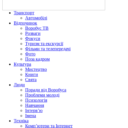
Транспорт
Автомобілі
Відпочинок
Воробус ТВ
Розваги
Фокуси
Туризм та екскурсії
Фільми та телепередачі
Фото
Поза кадром
Культура
Мистецтво
Книги
Свята
Люди
Поради від Воробуса
Проблеми молоді
Психологія
Навчання
Інтерв’ю
Імена
Техніка
Комп’ютери та Інтернет