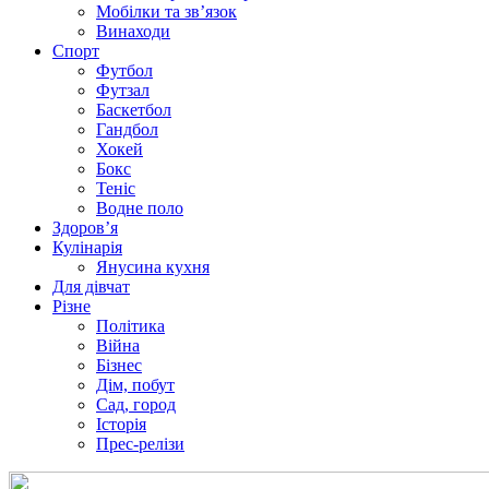
Мобілки та зв’язок
Винаходи
Спорт
Футбол
Футзал
Баскетбол
Гандбол
Хокей
Бокс
Теніс
Водне поло
Здоров’я
Кулінарія
Янусина кухня
Для дівчат
Різне
Політика
Війна
Бізнес
Дім, побут
Сад, город
Історія
Прес-релізи