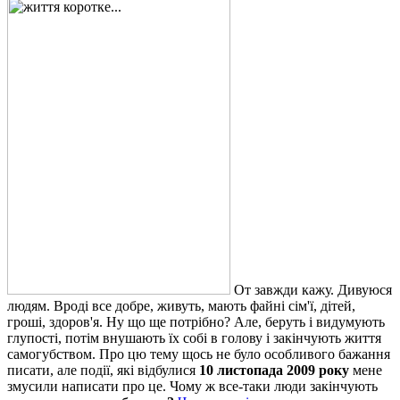
От завжди кажу. Дивуюся
людям. Вроді все добре, живуть, мають файні сім'ї, дітей,
гроші, здоров'я. Ну що ще потрібно? Але, беруть і видумують
глупості, потім внушають їх собі в голову і закінчують життя
самогубством. Про цю тему щось не було особливого бажання
писати, але події, які відбулися
10 листопада 2009 року
мене
змусили написати про це. Чому ж все-таки люди закінчують